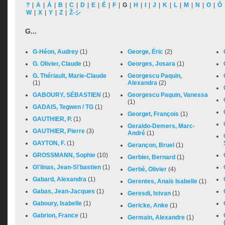
?
|
A
|
Á
|
B
|
C
|
D
|
E
|
É
|
F
|
G
|
H
|
I
|
J
|
K
|
L
|
M
|
N
|
O
|
Ó
W
|
X
|
Y
|
Z
|
Ž-シ
G...
G-Héon, Audrey
(1)
George, Éric
(2)
G. Olivier, Claude
(1)
Georges, Josara
(1)
G. Thériault, Marie-Claude
Georgescu Paquin,
(1)
Alexandra
(2)
GABOURY, SÉBASTIEN
(1)
Georgescu Paquin, Vanessa
(1)
GADAIS, Tegwen / TG
(1)
Georget, François
(1)
GAUTHIER, P.
(1)
Geraldo-Demers, Marc-
GAUTHIER, Pierre
(3)
André
(1)
GAYTON, F.
(1)
Gerançon, Bruel
(1)
GROSSMANN, Sophie
(10)
Gerbier, Bernard
(1)
G\'linas, Jean-S\'bastien
(1)
Gerbé, Olivier
(4)
Gabard, Alexandra
(1)
Gerentes, Anaïs Isabelle
(1)
Gabas, Jean-Jacques
(1)
Geresdi, Istvan
(1)
Gaboury, Isabelle
(1)
Gericke, Anke
(1)
Gabrion, France
(1)
Germain, Alexandre
(1)