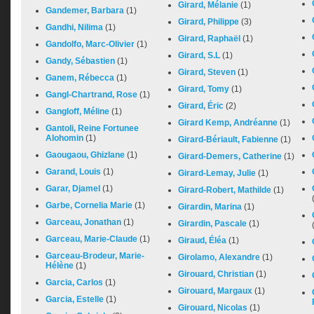
Girard, Mélanie
(1)
Gandemer, Barbara
(1)
Girard, Philippe
(3)
Gandhi, Nilima
(1)
Girard, Raphaël
(1)
Gandolfo, Marc-Olivier
(1)
Girard, S.L
(1)
Gandy, Sébastien
(1)
Girard, Steven
(1)
Ganem, Rébecca
(1)
Girard, Tomy
(1)
Gangl-Chartrand, Rose
(1)
Girard, Éric
(2)
Gangloff, Méline
(1)
Girard Kemp, Andréanne
(1)
Gantoli, Reine Fortunee
Alohomin
(1)
Girard-Bériault, Fabienne
(1)
Gaougaou, Ghizlane
(1)
Girard-Demers, Catherine
(1)
Garand, Louis
(1)
Girard-Lemay, Julie
(1)
Garar, Djamel
(1)
Girard-Robert, Mathilde
(1)
Garbe, Cornelia Marie
(1)
Girardin, Marina
(1)
Garceau, Jonathan
(1)
Girardin, Pascale
(1)
Garceau, Marie-Claude
(1)
Giraud, Éléa
(1)
Garceau-Brodeur, Marie-
Girolamo, Alexandre
(1)
Hélène
(1)
Girouard, Christian
(1)
Garcia, Carlos
(1)
Girouard, Margaux
(1)
Garcia, Estelle
(1)
Girouard, Nicolas
(1)