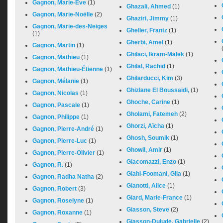
Gagnon, Marie-Eve
(1)
Ghazali, Ahmed
(1)
Gagnon, Marie-Noëlle
(2)
Ghaziri, Jimmy
(1)
Gagnon, Marie-des-Neiges
Gheller, Frantz
(1)
(1)
Gherbi, Amel
(1)
Gagnon, Martin
(1)
Ghilaci, Ikram-Malek
(1)
Gagnon, Mathieu
(1)
Ghilal, Rachid
(1)
Gagnon, Mathieu-Étienne
(1)
Ghilarducci, Kim
(3)
Gagnon, Mélanie
(1)
Ghizlane El Boussaidi,
(1)
Gagnon, Nicolas
(1)
Ghoche, Carine
(1)
Gagnon, Pascale
(1)
Gholami, Fatemeh
(2)
Gagnon, Philippe
(1)
Ghorzi, Aïcha
(1)
Gagnon, Pierre-André
(1)
Ghosh, Soumik
(1)
Gagnon, Pierre-Luc
(1)
Ghowil, Amir
(1)
Gagnon, Pierre-Olivier
(1)
Giacomazzi, Enzo
(1)
Gagnon, R.
(1)
Giahi-Foomani, Gila
(1)
Gagnon, Radha Natha
(2)
Gianotti, Alice
(1)
Gagnon, Robert
(3)
Giard, Marie-France
(1)
Gagnon, Roselyne
(1)
Giasson, Steve
(2)
Gagnon, Roxanne
(1)
Giasson-Dulude, Gabrielle
(2)