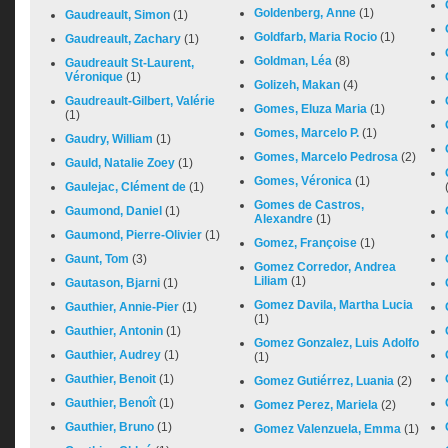
Goldenberg, Anne
(1)
Gaudreault, Simon
(1)
Goldfarb, Maria Rocio
(1)
Gaudreault, Zachary
(1)
Goldman, Léa
(8)
Gaudreault St-Laurent,
Véronique
(1)
Golizeh, Makan
(4)
Gaudreault-Gilbert, Valérie
Gomes, Eluza Maria
(1)
(1)
Gomes, Marcelo P.
(1)
Gaudry, William
(1)
Gomes, Marcelo Pedrosa
(2)
Gauld, Natalie Zoey
(1)
Gomes, Véronica
(1)
Gaulejac, Clément de
(1)
Gomes de Castros,
Gaumond, Daniel
(1)
Alexandre
(1)
Gaumond, Pierre-Olivier
(1)
Gomez, Françoise
(1)
Gaunt, Tom
(3)
Gomez Corredor, Andrea
Liliam
(1)
Gautason, Bjarni
(1)
Gomez Davila, Martha Lucia
Gauthier, Annie-Pier
(1)
(1)
Gauthier, Antonin
(1)
Gomez Gonzalez, Luis Adolfo
Gauthier, Audrey
(1)
(1)
Gauthier, Benoit
(1)
Gomez Gutiérrez, Luania
(2)
Gauthier, Benoît
(1)
Gomez Perez, Mariela
(2)
Gauthier, Bruno
(1)
Gomez Valenzuela, Emma
(1)