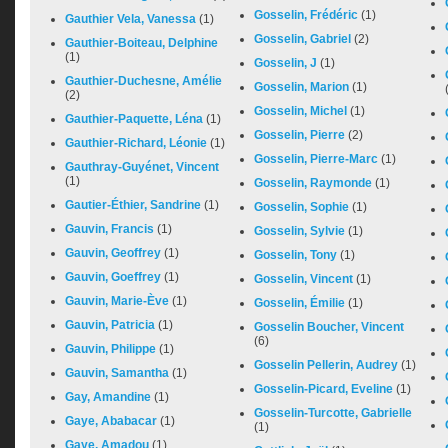
Gosselin, Frédéric
(1)
Gauthier Vela, Vanessa
(1)
Gosselin, Gabriel
(2)
Gauthier-Boiteau, Delphine
(1)
Gosselin, J
(1)
Gauthier-Duchesne, Amélie
Gosselin, Marion
(1)
(2)
Gosselin, Michel
(1)
Gauthier-Paquette, Léna
(1)
Gosselin, Pierre
(2)
Gauthier-Richard, Léonie
(1)
Gosselin, Pierre-Marc
(1)
Gauthray-Guyénet, Vincent
(1)
Gosselin, Raymonde
(1)
Gautier-Éthier, Sandrine
(1)
Gosselin, Sophie
(1)
Gauvin, Francis
(1)
Gosselin, Sylvie
(1)
Gauvin, Geoffrey
(1)
Gosselin, Tony
(1)
Gauvin, Goeffrey
(1)
Gosselin, Vincent
(1)
Gauvin, Marie-Ève
(1)
Gosselin, Émilie
(1)
Gauvin, Patricia
(1)
Gosselin Boucher, Vincent
(6)
Gauvin, Philippe
(1)
Gosselin Pellerin, Audrey
(1)
Gauvin, Samantha
(1)
Gosselin-Picard, Eveline
(1)
Gay, Amandine
(1)
Gosselin-Turcotte, Gabrielle
Gaye, Ababacar
(1)
(1)
Gaye, Amadou
(1)