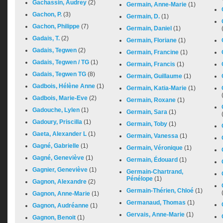
Gachassin, Audrey
(2)
Germain, Anne-Marie
(1)
Gachon, P.
(3)
Germain, D.
(1)
Gachon, Philippe
(7)
Germain, Daniel
(1)
Gadais, T.
(2)
Germain, Floriane
(1)
Gadais, Tegwen
(2)
Germain, Francine
(1)
Gadais, Tegwen / TG
(1)
Germain, Francis
(1)
Gadais, Tegwen TG
(8)
Germain, Guillaume
(1)
Gadbois, Hélène Anne
(1)
Germain, Katia-Marie
(1)
Gadbois, Marie-Eve
(2)
Germain, Roxane
(1)
Gadouche, Lylen
(1)
Germain, Sara
(1)
Gadoury, Priscilla
(1)
Germain, Toby
(1)
Gaeta, Alexander L
(1)
Germain, Vanessa
(1)
Gagné, Gabrielle
(1)
Germain, Véronique
(1)
Gagné, Geneviève
(1)
Germain, Édouard
(1)
Gagnier, Geneviève
(1)
Germain-Chartrand,
Pénélope
(1)
Gagnon, Alexandre
(2)
Germain-Thérien, Chloé
(1)
Gagnon, Anne-Marie
(1)
Germanaud, Thomas
(1)
Gagnon, Audréanne
(1)
Gervais, Anne-Marie
(1)
Gagnon, Benoit
(1)