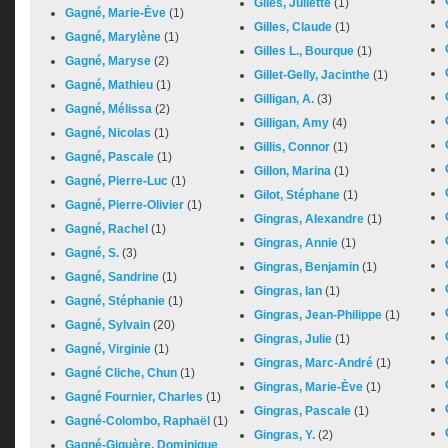
Giles, Juliette
(1)
Gagné, Marie-Ève
(1)
Gilles, Claude
(1)
Gagné, Marylène
(1)
Gilles L., Bourque
(1)
Gagné, Maryse
(2)
Gillet-Gelly, Jacinthe
(1)
Gagné, Mathieu
(1)
Gilligan, A.
(3)
Gagné, Mélissa
(2)
Gilligan, Amy
(4)
Gagné, Nicolas
(1)
Gillis, Connor
(1)
Gagné, Pascale
(1)
Gillon, Marina
(1)
Gagné, Pierre-Luc
(1)
Gilot, Stéphane
(1)
Gagné, Pierre-Olivier
(1)
Gingras, Alexandre
(1)
Gagné, Rachel
(1)
Gingras, Annie
(1)
Gagné, S.
(3)
Gingras, Benjamin
(1)
Gagné, Sandrine
(1)
Gingras, Ian
(1)
Gagné, Stéphanie
(1)
Gingras, Jean-Philippe
(1)
Gagné, Sylvain
(20)
Gingras, Julie
(1)
Gagné, Virginie
(1)
Gingras, Marc-André
(1)
Gagné Cliche, Chun
(1)
Gingras, Marie-Ève
(1)
Gagné Fournier, Charles
(1)
Gingras, Pascale
(1)
Gagné-Colombo, Raphaël
(1)
Gingras, Y.
(2)
Gagné-Giguère, Dominique