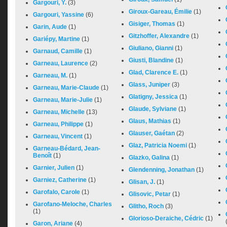
Gargouri, Y.
(3)
Giroux-Gareau, Émilie
(1)
Gargouri, Yassine
(6)
Gisiger, Thomas
(1)
Garin, Aude
(1)
Gitzhoffer, Alexandre
(1)
Gariépy, Martine
(1)
Giuliano, Gianni
(1)
Garnaud, Camille
(1)
Giusti, Blandine
(1)
Garneau, Laurence
(2)
Glad, Clarence E.
(1)
Garneau, M.
(1)
Glass, Juniper
(3)
Garneau, Marie-Claude
(1)
Glatigny, Jessica
(1)
Garneau, Marie-Julie
(1)
Glaude, Sylviane
(1)
Garneau, Michelle
(13)
Glaus, Mathias
(1)
Garneau, Philippe
(1)
Glauser, Gaétan
(2)
Garneau, Vincent
(1)
Glaz, Patricia Noemi
(1)
Garneau-Bédard, Jean-
Benoît
(1)
Glazko, Galina
(1)
Garnier, Julien
(1)
Glendenning, Jonathan
(1)
Garniez, Catherine
(1)
Glisan, J.
(1)
Garofalo, Carole
(1)
Glisovic, Petar
(1)
Garofano-Meloche, Charles
Glitho, Roch
(3)
(1)
Glorioso-Deraiche, Cédric
(1)
Garon, Ariane
(4)