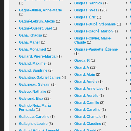
(1)
Gingras, Yannick
(1)
Gagné-Julien, Anne-Marie
Gingras, Yves
(128)
(1)
Gingras, Éric
(1)
Gagné-Lebrun, Alexis
(1)
Gingras-Dubé, Stéphanie
(1)
Gagné-Ouellet, Saël
(1)
Gingras-Gagné, Marion
(1)
Gaha, Khadija
(1)
Gingras-Olivier, Marie-
Gaha, Maher
(1)
Claude
(1)
Gaha, Mohamed
(1)
Gingras-Paquette, Étienne
(1)
Gaillard, Pierre-Martial
(1)
Giorda, R
(1)
Galand, Maxime
(1)
Girard, A
(12)
Galand, Sandrine
(2)
Girard, Alain
(2)
Galantino, Gabriel James
(4)
Girard, Amély
(1)
Galarneau, Sylvain
(1)
Girard, Anne-Lise
(1)
Galego, Nathalie
(1)
Girard, Aurélie
(1)
Galerand, Elsa
(22)
Girard, Camille
(2)
Galindo Ruiz, María
Fernanda
(1)
Girard, Caroline
(1)
Galipeau, Caroline
(1)
Girard, Chantale
(1)
Gallagher, Louise
(3)
Girard, Claudine
(1)
Galland-Hébert, Léopold-
Girard, David
(1)