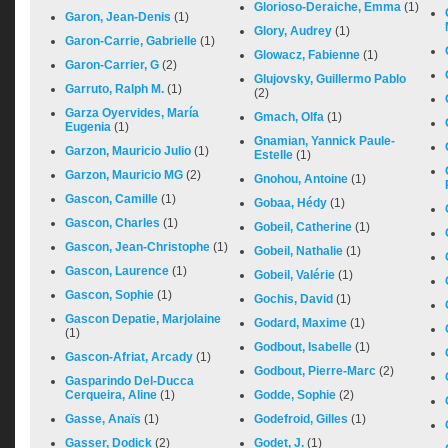
Glorioso-Deraiche, Emma
(1)
Garon, Jean-Denis
(1)
Glory, Audrey
(1)
Garon-Carrie, Gabrielle
(1)
Glowacz, Fabienne
(1)
Garon-Carrier, G
(2)
Glujovsky, Guillermo Pablo
Garruto, Ralph M.
(1)
(2)
Garza Oyervides, María
Gmach, Olfa
(1)
Eugenia
(1)
Gnamian, Yannick Paule-
Garzon, Mauricio Julio
(1)
Estelle
(1)
Garzon, Mauricio MG
(2)
Gnohou, Antoine
(1)
Gascon, Camille
(1)
Gobaa, Hédy
(1)
Gascon, Charles
(1)
Gobeil, Catherine
(1)
Gascon, Jean-Christophe
(1)
Gobeil, Nathalie
(1)
Gascon, Laurence
(1)
Gobeil, Valérie
(1)
Gascon, Sophie
(1)
Gochis, David
(1)
Gascon Depatie, Marjolaine
Godard, Maxime
(1)
(1)
Godbout, Isabelle
(1)
Gascon-Afriat, Arcady
(1)
Godbout, Pierre-Marc
(2)
Gasparindo Del-Ducca
Cerqueira, Aline
(1)
Godde, Sophie
(2)
Gasse, Anaïs
(1)
Godefroid, Gilles
(1)
Gasser, Dodick
(2)
Godet, J.
(1)