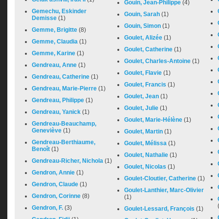
Gouin, Jean-Philippe
(4)
Gemechu, Eskinder
Gouin, Sarah
(1)
Demisse
(1)
Gouin, Simon
(1)
Gemme, Brigitte
(8)
Goulet, Alizée
(1)
Gemme, Claudia
(1)
Goulet, Catherine
(1)
Gemme, Karine
(1)
Goulet, Charles-Antoine
(1)
Gendreau, Anne
(1)
Goulet, Flavie
(1)
Gendreau, Catherine
(1)
Goulet, Francis
(1)
Gendreau, Marie-Pierre
(1)
Goulet, Jean
(1)
Gendreau, Philippe
(1)
Goulet, Julie
(1)
Gendreau, Yanick
(1)
Goulet, Marie-Hélène
(1)
Gendreau-Beauchamp,
Geneviève
(1)
Goulet, Martin
(1)
Gendreau-Berthiaume,
Goulet, Mélissa
(1)
Benoît
(1)
Goulet, Nathalie
(1)
Gendreau-Richer, Nichola
(1)
Goulet, Nicolas
(1)
Gendron, Annie
(1)
Goulet-Cloutier, Catherine
(1)
Gendron, Claude
(1)
Goulet-Lanthier, Marc-Olivier
Gendron, Corinne
(8)
(1)
Gendron, F.
(3)
Goulet-Lessard, François
(1)