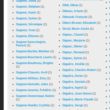
Gagnon, Sonia
(3)
Gibb, Olivia
(1)
Gagnon, Stéphan
(1)
Gibeau, Ariane
(2)
Gagnon, Suzie
(1)
Gibeault, François
(2)
Gagnon, Sylvie
(1)
Gibert-Brunet, Elisabeth
(1)
Gagnon, Véronique
(1)
Gicali, Marie-Josée
(1)
Gagnon, Yvon
(1)
Gignac, Chanel
(1)
Gagnon, Étienne
(1)
Gignac, Marjorie
(1)
Gagnon Sanschagrin,
Patrick
(1)
Gignac, Olivier
(1)
Gagnon-Barbin, Mathias
(1)
Gignac, Renaud
(1)
Gagnon-Bouchard, Laurie
(1)
Gignac, Sylvie
(1)
Gagnon-Boudreau, Brigitte
Giguère, Amélie
(1)
(1)
Giguère, Charles-Robert
(1)
Gagnon-Chauvin, Avril
(1)
Giguère, Denis
(1)
Gagnon-Gélinas, Emy
(1)
Giguère, Gyslain
(3)
Gagnon-Hamelin, Jules
(1)
Giguère, Ingrid
(1)
Gagnon-Jeanrie, Frédéric
(1)
Giguère, Jean-Simon
(1)
Gagnon-Oosterwaal, Noémi
(1)
Giguère, Marie-Claude
(1)
Gagnon-Ouellet, Cynthia
(1)
Giguère, Serge
(1)