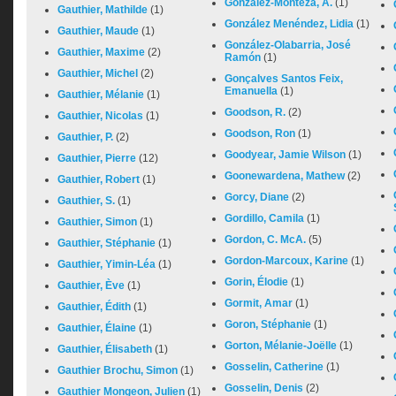
Gonzalez-Monteza, A.
(1)
Gauthier, Mathilde
(1)
González Menéndez, Lidia
(1)
Gauthier, Maude
(1)
González-Olabarria, José
Gauthier, Maxime
(2)
Ramón
(1)
Gauthier, Michel
(2)
Gonçalves Santos Feix,
Emanuella
(1)
Gauthier, Mélanie
(1)
Goodson, R.
(2)
Gauthier, Nicolas
(1)
Goodson, Ron
(1)
Gauthier, P.
(2)
Goodyear, Jamie Wilson
(1)
Gauthier, Pierre
(12)
Goonewardena, Mathew
(2)
Gauthier, Robert
(1)
Gorcy, Diane
(2)
Gauthier, S.
(1)
Gordillo, Camila
(1)
Gauthier, Simon
(1)
Gordon, C. McA.
(5)
Gauthier, Stéphanie
(1)
Gordon-Marcoux, Karine
(1)
Gauthier, Yimin-Léa
(1)
Gorin, Élodie
(1)
Gauthier, Ève
(1)
Gormit, Amar
(1)
Gauthier, Édith
(1)
Goron, Stéphanie
(1)
Gauthier, Élaine
(1)
Gorton, Mélanie-Joëlle
(1)
Gauthier, Élisabeth
(1)
Gosselin, Catherine
(1)
Gauthier Brochu, Simon
(1)
Gosselin, Denis
(2)
Gauthier Mongeon, Julien
(1)