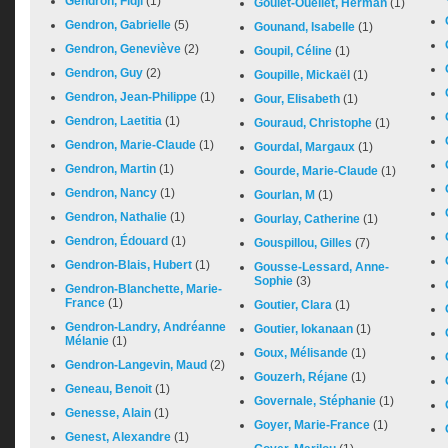
Gendron, Fidji
(1)
Goulet-Ouellet, Herman
(1)
Gendron, Gabrielle
(5)
Gounand, Isabelle
(1)
Gendron, Geneviève
(2)
Goupil, Céline
(1)
Gendron, Guy
(2)
Goupille, Mickaël
(1)
Gendron, Jean-Philippe
(1)
Gour, Elisabeth
(1)
Gendron, Laetitia
(1)
Gouraud, Christophe
(1)
Gendron, Marie-Claude
(1)
Gourdal, Margaux
(1)
Gendron, Martin
(1)
Gourde, Marie-Claude
(1)
Gendron, Nancy
(1)
Gourlan, M
(1)
Gendron, Nathalie
(1)
Gourlay, Catherine
(1)
Gendron, Édouard
(1)
Gouspillou, Gilles
(7)
Gendron-Blais, Hubert
(1)
Gousse-Lessard, Anne-
Sophie
(3)
Gendron-Blanchette, Marie-
France
(1)
Goutier, Clara
(1)
Gendron-Landry, Andréanne
Goutier, Iokanaan
(1)
Mélanie
(1)
Goux, Mélisande
(1)
Gendron-Langevin, Maud
(2)
Gouzerh, Réjane
(1)
Geneau, Benoit
(1)
Governale, Stéphanie
(1)
Genesse, Alain
(1)
Goyer, Marie-France
(1)
Genest, Alexandre
(1)