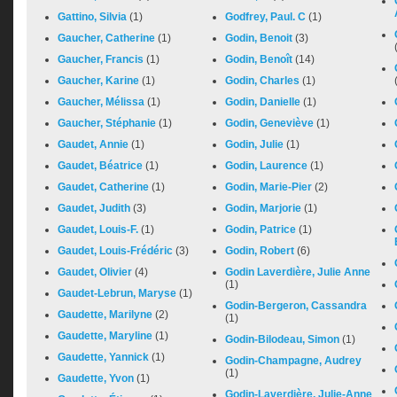
Gattino, Silvia
(1)
Godfrey, Paul. C
(1)
Gaucher, Catherine
(1)
Godin, Benoit
(3)
Gaucher, Francis
(1)
Godin, Benoît
(14)
Gaucher, Karine
(1)
Godin, Charles
(1)
Gaucher, Mélissa
(1)
Godin, Danielle
(1)
Gaucher, Stéphanie
(1)
Godin, Geneviève
(1)
Gaudet, Annie
(1)
Godin, Julie
(1)
Gaudet, Béatrice
(1)
Godin, Laurence
(1)
Gaudet, Catherine
(1)
Godin, Marie-Pier
(2)
Gaudet, Judith
(3)
Godin, Marjorie
(1)
Gaudet, Louis-F.
(1)
Godin, Patrice
(1)
Gaudet, Louis-Frédéric
(3)
Godin, Robert
(6)
Gaudet, Olivier
(4)
Godin Laverdière, Julie Anne
(1)
Gaudet-Lebrun, Maryse
(1)
Godin-Bergeron, Cassandra
Gaudette, Marilyne
(2)
(1)
Gaudette, Maryline
(1)
Godin-Bilodeau, Simon
(1)
Gaudette, Yannick
(1)
Godin-Champagne, Audrey
(1)
Gaudette, Yvon
(1)
Godin-Laverdière, Julie-Anne