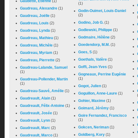
Gaudette, Étienne
(1)
(1)
Gaudreau, Alexandre
(1)
Godin-Ouimet, Louis-Daniel
(2)
Gaudreau, Joëlle
(1)
Godino, Job G.
(1)
Gaudreau, Louis
(2)
Godlewski, Philippe
(1)
Gaudreau, Lynda
(1)
Godmaire, Hélène
(2)
Gaudreau, Mathieu
(1)
Goedendorp, M.M.
(1)
Gaudreau, Michèle
(1)
Goes, S
(1)
Gaudreau, Myriam
(1)
Goethals, Valère
(1)
Gaudreau, Pierrette
(2)
Goffi, Jean-Yves
(1)
Gaudreau-Lalande, Samuel
(1)
Gogneaux, Perrine Eugénie
(1)
Gaudreau-Pollender, Martin
(1)
Gogot, Julien
(1)
Gaudreau-Sauvé, Amélie
(1)
Goguillon, Anne-Laure
(1)
Gaudreault, Alain
(1)
Gohier, Maxime
(1)
Gaudreault, Félix-Antoine
(1)
Goimard, Jérémy
(1)
Gaudreault, Josée
(1)
Goire Fernandez, Francisco
(1)
Gaudreault, Lynn
(1)
Gokcen, Neriman
(1)
Gaudreault, Marc
(2)
Goldberg, Kory
(1)
Gaudreault, Marco
(1)