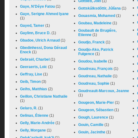
Gottlieb, Joël
(1)
Gaye, N'Déye Fatou
(1)
Gottskálksdóttir, Júlíana
(1)
Gaye, Serigne Ahmed Iyane
Gouasmia, Mohamed
(1)
(1)
Goubau, Madeleine
(1)
Gayed, Tamer
(1)
Goubault de Brugière,
Gaylinn, Bruce D.
(1)
Etienne
(1)
Gbadoe, Ulrich Arnaud
(1)
Goudjo, Franck
(1)
Gbedinhessi, Dona Géraud
Goudjo-Ako, Patrick
Enock
(1)
Fulgence
(1)
Gebraël, Charbel
(1)
Goudou, Isabelle
(1)
Geeraerts, Loïc
(1)
Goudreau, François
(1)
Geffray, Lise
(1)
Goudreau, Nathalie
(1)
Geib, Timon
(3)
Goudreau, Sophie
(1)
Geihs, Matthias
(2)
Goudreault-Marcoux, Jeanne
(1)
Geillon, Christiane Nathalie
(1)
Gougeon, Marie-Pier
(1)
Gelaro, R.
(1)
Gougeon, Sébastien
(1)
Gelinas, Étienne
(1)
Gough, Laurence
(1)
Gelly, Marie-Andrée
(1)
Gouin, Camille
(1)
Gelly, Morgane
(1)
Gouin, Jacinthe
(1)
Geluk'ashvili, Irak'li
(1)