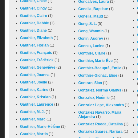
Gauthier, Chloé
(1)
Goncalves, Laura
(1)
Gauthier, Cindy
(1)
Gonella, Baptiste
(1)
Gauthier, Claire
(1)
Gonella, Maud
(1)
Gauthier, Debbie
(1)
Gong, S. L.
(5)
Gauthier, Diane
(1)
Gong, Wanmin
(1)
Gauthier, Elizabeth
(1)
Gonin, Audrey
(7)
Gauthier, Florian
(1)
Gonnet, Lucine
(1)
Gauthier, François
(1)
Gonthier, Claire
(1)
Gauthier, Frédérick
(1)
Gonthier, Marie-Ève
(1)
Gauthier, Geneviève
(2)
Gonthier-Beaupré, Émile
(1)
Gauthier, Joanna
(1)
Gonthier-Gignac, Élise
(1)
Gauthier, Joëlle
(2)
Gontran, Sion
(1)
Gauthier, Karine
(1)
Gonzalez, Norma Gladys
(1)
Gauthier, Kristian
(1)
Gonzalez, Noémie
(1)
Gauthier, Laurence
(1)
Gonzalez Lepe, Alexandro
(1)
Gauthier, M. J.
(1)
Gonzalez Navarro, Maira
Alejandra
(1)
Gauthier, Marc
(1)
Gonzalez Rueda, Catalina
(1)
Gauthier, Marie-Hélène
(1)
Gonzalez Suarez, Narjara
(1)
Gauthier, Martin
(1)