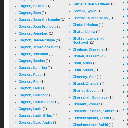
Gettler, Brian Matthew
(1)
Gagnon, Isabelle
(1)
Gewehr, Sylvie
(1)
Gagnon, Jean
(1)
Gezelbash, Mehrbano
(1)
Gagnon, Jean-Christophe
(3)
Ghafari, Nathan
(1)
Gagnon, Jean-François
(1)
Ghaffari, Leila
(1)
Gagnon, Jean-Luc
(1)
Ghahremaninezhad,
Gagnon, Jean-Philippe
(4)
Roghayeh
(1)
Gagnon, Jean-Sébastien
(1)
Ghailane, Oumama
(1)
Gagnon, Jonathan
(1)
Ghaleb, Bassam
(4)
Gagnon, Justine
(1)
Ghali, Asma
(1)
Gagnon, Katerine
(1)
Ghali, Souad
(1)
Gagnon, Katia
(1)
Ghanney, Yosr
(1)
Gagnon, Kim
(1)
Ghaoui, Chaouki
(1)
Gagnon, Laura
(1)
Gharnit, Elouana
(1)
Gagnon, Laurence
(1)
Gharsallah, Soumaya
(1)
Gagnon, Laurie-Élaine
(1)
Ghasemi, Zohreh
(1)
Gagnon, Louis
(1)
Ghasemi Tafreshi, Samira
(1)
Gagnon, Louis-Gilles
(1)
Ghasemivanani, Zahra
(1)
Gagnon, Marc-André
(3)
Ghashamsham, Vahid
(1)