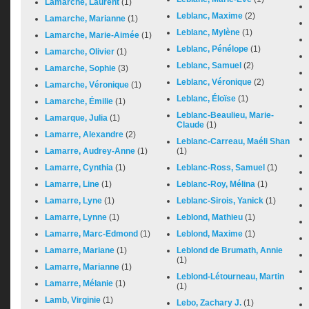
Lamarche, Laurent
(1)
Leblanc, Maxime
(2)
Lamarche, Marianne
(1)
Leblanc, Mylène
(1)
Lamarche, Marie-Aimée
(1)
Leblanc, Pénélope
(1)
Lamarche, Olivier
(1)
Leblanc, Samuel
(2)
Lamarche, Sophie
(3)
Leblanc, Véronique
(2)
Lamarche, Véronique
(1)
Leblanc, Éloïse
(1)
Lamarche, Émilie
(1)
Leblanc-Beaulieu, Marie-
Lamarque, Julia
(1)
Claude
(1)
Lamarre, Alexandre
(2)
Leblanc-Carreau, Maéli Shan
Lamarre, Audrey-Anne
(1)
(1)
Lamarre, Cynthia
(1)
Leblanc-Ross, Samuel
(1)
Lamarre, Line
(1)
Leblanc-Roy, Mélina
(1)
Lamarre, Lyne
(1)
Leblanc-Sirois, Yanick
(1)
Lamarre, Lynne
(1)
Leblond, Mathieu
(1)
Lamarre, Marc-Edmond
(1)
Leblond, Maxime
(1)
Lamarre, Mariane
(1)
Leblond de Brumath, Annie
(1)
Lamarre, Marianne
(1)
Leblond-Létourneau, Martin
Lamarre, Mélanie
(1)
(1)
Lamb, Virginie
(1)
Lebo, Zachary J.
(1)