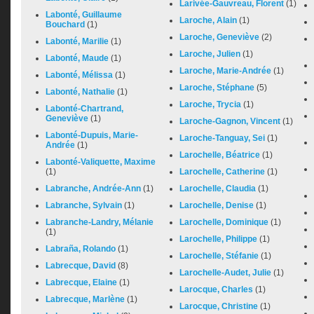
Larivée-Gauvreau, Florent
(1)
Labonté, Guillaume
Laroche, Alain
(1)
Bouchard
(1)
Laroche, Geneviève
(2)
Labonté, Marilie
(1)
Laroche, Julien
(1)
Labonté, Maude
(1)
Laroche, Marie-Andrée
(1)
Labonté, Mélissa
(1)
Laroche, Stéphane
(5)
Labonté, Nathalie
(1)
Laroche, Trycia
(1)
Labonté-Chartrand,
Geneviève
(1)
Laroche-Gagnon, Vincent
(1)
Labonté-Dupuis, Marie-
Laroche-Tanguay, Sei
(1)
Andrée
(1)
Larochelle, Béatrice
(1)
Labonté-Valiquette, Maxime
(1)
Larochelle, Catherine
(1)
Labranche, Andrée-Ann
(1)
Larochelle, Claudia
(1)
Labranche, Sylvain
(1)
Larochelle, Denise
(1)
Labranche-Landry, Mélanie
Larochelle, Dominique
(1)
(1)
Larochelle, Philippe
(1)
Labraña, Rolando
(1)
Larochelle, Stéfanie
(1)
Labrecque, David
(8)
Larochelle-Audet, Julie
(1)
Labrecque, Elaine
(1)
Larocque, Charles
(1)
Labrecque, Marlène
(1)
Larocque, Christine
(1)