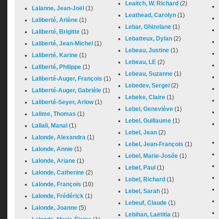
Leaitch, W. Richard
(2)
Lalanne, Jean-Joël
(1)
Leathead, Carolyn
(1)
Laliberté, Arlène
(1)
Lebar, Ghizelane
(1)
Laliberté, Brigitte
(1)
Lebatteux, Dylan
(2)
Laliberté, Jean-Michel
(1)
Lebeau, Justine
(1)
Laliberté, Karine
(1)
Lebeau, LE
(2)
Laliberté, Philippe
(1)
Lebeau, Suzanne
(1)
Laliberté-Auger, François
(1)
Lebedev, Sergei
(2)
Laliberté-Auger, Gabrièle
(1)
Lebeke, Claire
(1)
Laliberté-Seyer, Arlow
(1)
Lebel, Geneviève
(1)
Lalime, Thomas
(1)
Lebel, Guillaume
(1)
Lallali, Manal
(1)
Lebel, Jean
(2)
Lalonde, Alexandra
(1)
Lebel, Jean-François
(1)
Lalonde, Annie
(1)
Lebel, Marie-Josée
(1)
Lalonde, Ariane
(1)
Lebel, Paul
(1)
Lalonde, Catherine
(2)
Lebel, Richard
(1)
Lalonde, François
(10)
Lebel, Sarah
(1)
Lalonde, Frédérick
(1)
Lebeuf, Claude
(1)
Lalonde, Joanne
(5)
Lebihan, Laëtitia
(1)