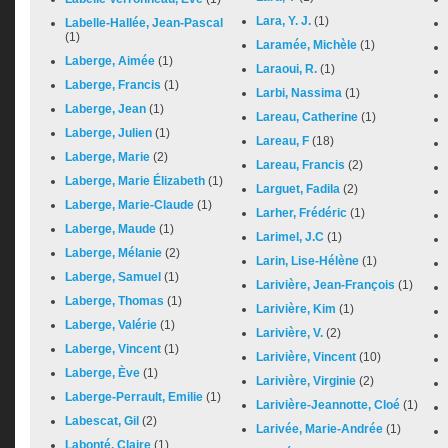
Lara, Y. J.
(1)
Labelle-Hallée, Jean-Pascal
(1)
Laramée, Michèle
(1)
Laberge, Aimée
(1)
Laraoui, R.
(1)
Laberge, Francis
(1)
Larbi, Nassima
(1)
Laberge, Jean
(1)
Lareau, Catherine
(1)
Laberge, Julien
(1)
Lareau, F
(18)
Laberge, Marie
(2)
Lareau, Francis
(2)
Laberge, Marie Élizabeth
(1)
Larguet, Fadila
(2)
Laberge, Marie-Claude
(1)
Larher, Frédéric
(1)
Laberge, Maude
(1)
Larimel, J.C
(1)
Laberge, Mélanie
(2)
Larin, Lise-Hélène
(1)
Laberge, Samuel
(1)
Larivière, Jean-François
(1)
Laberge, Thomas
(1)
Larivière, Kim
(1)
Laberge, Valérie
(1)
Larivière, V.
(2)
Laberge, Vincent
(1)
Larivière, Vincent
(10)
Laberge, Ève
(1)
Larivière, Virginie
(2)
Laberge-Perrault, Emilie
(1)
Larivière-Jeannotte, Cloé
(1)
Labescat, Gil
(2)
Larivée, Marie-Andrée
(1)
Labonté, Claire
(1)