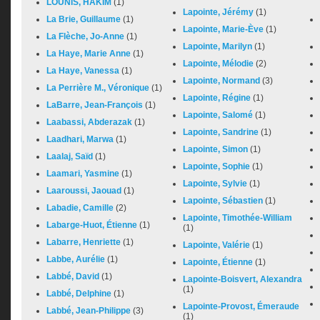
LOUNIS, HAKIM
(1)
Lapointe, Jérémy
(1)
La Brie, Guillaume
(1)
Lapointe, Marie-Ève
(1)
La Flèche, Jo-Anne
(1)
Lapointe, Marilyn
(1)
La Haye, Marie Anne
(1)
Lapointe, Mélodie
(2)
La Haye, Vanessa
(1)
Lapointe, Normand
(3)
La Perrière M., Véronique
(1)
Lapointe, Régine
(1)
LaBarre, Jean-François
(1)
Lapointe, Salomé
(1)
Laabassi, Abderazak
(1)
Lapointe, Sandrine
(1)
Laadhari, Marwa
(1)
Lapointe, Simon
(1)
Laalaj, Saïd
(1)
Lapointe, Sophie
(1)
Laamari, Yasmine
(1)
Lapointe, Sylvie
(1)
Laaroussi, Jaouad
(1)
Lapointe, Sébastien
(1)
Labadie, Camille
(2)
Lapointe, Timothée-William
Labarge-Huot, Étienne
(1)
(1)
Labarre, Henriette
(1)
Lapointe, Valérie
(1)
Labbe, Aurélie
(1)
Lapointe, Étienne
(1)
Labbé, David
(1)
Lapointe-Boisvert, Alexandra
(1)
Labbé, Delphine
(1)
Lapointe-Provost, Émeraude
Labbé, Jean-Philippe
(3)
(1)