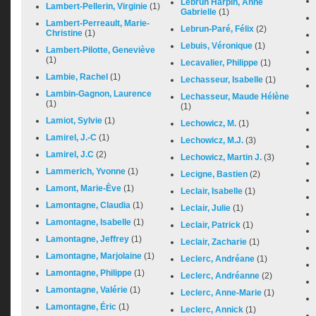
Lebrun Harpin, Anne
Lambert-Pellerin, Virginie
(1)
Gabrielle
(1)
Lambert-Perreault, Marie-
Lebrun-Paré, Félix
(2)
Christine
(1)
Lebuis, Véronique
(1)
Lambert-Pilotte, Geneviève
(1)
Lecavalier, Philippe
(1)
Lambie, Rachel
(1)
Lechasseur, Isabelle
(1)
Lambin-Gagnon, Laurence
Lechasseur, Maude Hélène
(1)
(1)
Lamiot, Sylvie
(1)
Lechowicz, M.
(1)
Lamirel, J.-C
(1)
Lechowicz, M.J.
(3)
Lamirel, J.C
(2)
Lechowicz, Martin J.
(3)
Lammerich, Yvonne
(1)
Lecigne, Bastien
(2)
Lamont, Marie-Ève
(1)
Leclair, Isabelle
(1)
Lamontagne, Claudia
(1)
Leclair, Julie
(1)
Lamontagne, Isabelle
(1)
Leclair, Patrick
(1)
Lamontagne, Jeffrey
(1)
Leclair, Zacharie
(1)
Lamontagne, Marjolaine
(1)
Leclerc, Andréane
(1)
Lamontagne, Philippe
(1)
Leclerc, Andréanne
(2)
Lamontagne, Valérie
(1)
Leclerc, Anne-Marie
(1)
Lamontagne, Éric
(1)
Leclerc, Annick
(1)