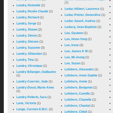
(7)
Landry, Reinelde
(1)
Leduc-Hébert, Laurence
(1)
Landry, Renée-Claude
(1)
Leduc-Poirier, Geneviève
(1)
Landry, Richard
(1)
Leduc-Sauvé, Audrey
(1)
Landry, Serge
(1)
Leducq, Jean-Baptiste
(1)
Landry, Shawn
(2)
Lee, Gyuwon
(1)
Landry, Simon
(1)
Lee, Hoon-Yong
(1)
Landry, Simone
(1)
Lee, Irene
(3)
Landry, Suzanne
(3)
Lee, James K W
(1)
Landry, Sébastien
(1)
Lee, Mi-Jeong
(1)
Landry, Tina
(1)
Lee, Suzan
(1)
Landry, Véronique
(1)
Lefebvre, Alexandre
(1)
Landry Bélanger, Guillaume
(1)
Lefebvre, Anne-Sophie
(1)
Landry-Cuerrier, Jade
(1)
Lefebvre, Annie
(1)
Landry-Duval, Marie-Anne
Lefebvre, Benjamin
(1)
(1)
Lefebvre, Camille
(1)
Landry-Pellerin, Sara
(1)
Lefebvre, Chanelle
(1)
Lane, Victoria
(1)
Lefebvre, Chantal
(1)
Lange, Carsten E.M.C.
(2)
Lefebvre, Chloé
(1)