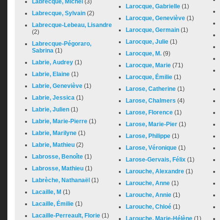
Labrecque, Michel
(3)
Larocque, Gabrielle
(1)
Labrecque, Sylvain
(2)
Larocque, Geneviève
(1)
Labrecque-Lebeau, Lisandre
Larocque, Germain
(1)
(2)
Larocque, Julie
(1)
Labrecque-Pégoraro,
Sabrina
(1)
Larocque, M.
(9)
Labrie, Audrey
(1)
Larocque, Marie
(71)
Labrie, Elaine
(1)
Larocque, Émilie
(1)
Labrie, Geneviève
(1)
Larose, Catherine
(1)
Labrie, Jessica
(1)
Larose, Chalmers
(4)
Labrie, Julien
(1)
Larose, Florence
(1)
Labrie, Marie-Pierre
(1)
Larose, Marie-Pier
(1)
Labrie, Marilyne
(1)
Larose, Philippe
(1)
Labrie, Mathieu
(2)
Larose, Véronique
(1)
Labrosse, Benoîte
(1)
Larose-Gervais, Félix
(1)
Labrosse, Mathieu
(1)
Larouche, Alexandre
(1)
Labrèche, Nathanaël
(1)
Larouche, Anne
(1)
Lacaille, M
(1)
Larouche, Annie
(1)
Lacaille, Émilie
(1)
Larouche, Chloé
(1)
Lacaille-Perreault, Florie
(1)
Larouche, Marie-Hélène
(1)