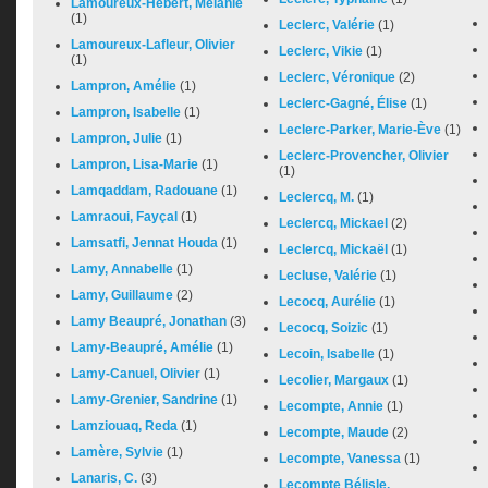
Lamoureux-Hébert, Mélanie
(1)
Leclerc, Valérie
(1)
Lamoureux-Lafleur, Olivier
Leclerc, Vikie
(1)
(1)
Leclerc, Véronique
(2)
Lampron, Amélie
(1)
Leclerc-Gagné, Élise
(1)
Lampron, Isabelle
(1)
Leclerc-Parker, Marie-Ève
(1)
Lampron, Julie
(1)
Leclerc-Provencher, Olivier
Lampron, Lisa-Marie
(1)
(1)
Lamqaddam, Radouane
(1)
Leclercq, M.
(1)
Lamraoui, Fayçal
(1)
Leclercq, Mickael
(2)
Lamsatfi, Jennat Houda
(1)
Leclercq, Mickaël
(1)
Lamy, Annabelle
(1)
Lecluse, Valérie
(1)
Lamy, Guillaume
(2)
Lecocq, Aurélie
(1)
Lamy Beaupré, Jonathan
(3)
Lecocq, Soizic
(1)
Lamy-Beaupré, Amélie
(1)
Lecoin, Isabelle
(1)
Lamy-Canuel, Olivier
(1)
Lecolier, Margaux
(1)
Lamy-Grenier, Sandrine
(1)
Lecompte, Annie
(1)
Lamziouaq, Reda
(1)
Lecompte, Maude
(2)
Lamère, Sylvie
(1)
Lecompte, Vanessa
(1)
Lanaris, C.
(3)
Lecompte Bélisle,