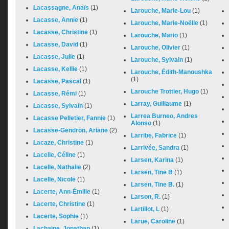
Lacassagne, Anaïs
(1)
Larouche, Marie-Lou
(1)
Lacasse, Annie
(1)
Larouche, Marie-Noëlle
(1)
Lacasse, Christine
(1)
Larouche, Mario
(1)
Lacasse, David
(1)
Larouche, Olivier
(1)
Lacasse, Julie
(1)
Larouche, Sylvain
(1)
Lacasse, Kellie
(1)
Larouche, Édith-Manoushka
(1)
Lacasse, Pascal
(1)
Larouche Trottier, Hugo
(1)
Lacasse, Rémi
(1)
Larray, Guillaume
(1)
Lacasse, Sylvain
(1)
Larrea Burneo, Andres
Lacasse Pelletier, Fannie
(1)
Alonso
(1)
Lacasse-Gendron, Ariane
(2)
Larribe, Fabrice
(1)
Lacaze, Christine
(1)
Larrivée, Sandra
(1)
Lacelle, Céline
(1)
Larsen, Karina
(1)
Lacelle, Nathalie
(2)
Larsen, Tine B
(1)
Lacelle, Nicole
(1)
Larsen, Tine B.
(1)
Lacerte, Ann-Émilie
(1)
Larson, R.
(1)
Lacerte, Christine
(1)
Lartillot, L
(1)
Lacerte, Sophie
(1)
Larue, Caroline
(1)
Lachaine, Jonathan
(1)