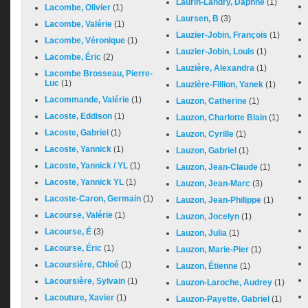
Laurin-Landry, Daphné
(1)
Lacombe, Olivier
(1)
Laursen, B
(3)
Lacombe, Valérie
(1)
Lauzier-Jobin, François
(1)
Lacombe, Véronique
(1)
Lauzier-Jobin, Louis
(1)
Lacombe, Éric
(2)
Lauzière, Alexandra
(1)
Lacombe Brosseau, Pierre-
Luc
(1)
Lauzière-Fillion, Yanek
(1)
Lacommande, Valérie
(1)
Lauzon, Catherine
(1)
Lacoste, Eddison
(1)
Lauzon, Charlotte Blain
(1)
Lacoste, Gabriel
(1)
Lauzon, Cyrille
(1)
Lacoste, Yannick
(1)
Lauzon, Gabriel
(1)
Lacoste, Yannick / YL
(1)
Lauzon, Jean-Claude
(1)
Lacoste, Yannick YL
(1)
Lauzon, Jean-Marc
(3)
Lacoste-Caron, Germain
(1)
Lauzon, Jean-Philippe
(1)
Lacourse, Valérie
(1)
Lauzon, Jocelyn
(1)
Lacourse, É
(3)
Lauzon, Julia
(1)
Lacourse, Éric
(1)
Lauzon, Marie-Pier
(1)
Lacoursière, Chloé
(1)
Lauzon, Étienne
(1)
Lacoursière, Sylvain
(1)
Lauzon-Laroche, Audrey
(1)
Lacouture, Xavier
(1)
Lauzon-Payette, Gabriel
(1)