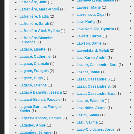
Lavoie-Payeur, Maude
(1)
Lafrenière, Julie
(1)
Lavorel, Marie
(1)
Lafrenière, Marc-André
(1)
Lavrenova, Olga
(1)
Lafrenière, Nadia
(2)
Law, Kathy
(1)
Lafrenière, Sarah
(1)
Law-Kam Cio, Cynthia
(1)
Lafrenière Abel, Mylène
(1)
Lawetz, Carole
(1)
Lafrenière-Blanchet,
Laurence
(1)
Lawson, Daniel
(2)
Lagace, Lisette
(1)
Layeghifard, Mehdi
(2)
Lagacé, Catherine
(1)
Laz, Karim-André
(1)
Lagacé, Chantale
(1)
Lazaar, Cassandre Sara
(1)
Lagacé, François
(2)
Lazaar, Jamal
(1)
Lagacé, Hugo
(1)
Lazar, Cassandre S
(1)
Lagacé, Étienne
(1)
Lazar, Cassandre S.
(6)
Lagacé Banville, Jessica
(1)
Lazar, Cassandre Sara
(1)
Lagacé-Brunet, Pascale
(1)
Lazard, Wismith
(1)
Lagacé-Bureau, François-
Lazaridès, Ariane
(1)
Xavier
(1)
Lazim, Salma
(1)
Lagacé-Labonté, Camille
(1)
Lazli, Salima
(1)
Lagadec, Annie
(1)
Lazo-Cividanes, Jorge
(3)
Laganière, Jérôme
(1)