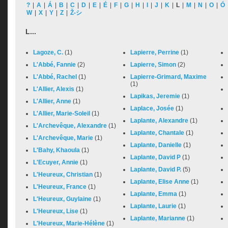
?
|
A
|
Á
|
B
|
C
|
D
|
E
|
É
|
F
|
G
|
H
|
I
|
J
|
K
|
L
|
M
|
N
|
O
|
Ó
W
|
X
|
Y
|
Z
|
Ž-シ
L...
Lagoze, C.
(1)
Lapierre, Perrine
(1)
L'Abbé, Fannie
(2)
Lapierre, Simon
(2)
L'Abbé, Rachel
(1)
Lapierre-Grimard, Maxime
(1)
L'Allier, Alexis
(1)
Lapikas, Jeremie
(1)
L'Allier, Anne
(1)
Laplace, Josée
(1)
L'Allier, Marie-Soleil
(1)
Laplante, Alexandre
(1)
L'Archevêque, Alexandre
(1)
Laplante, Chantale
(1)
L'Archevêque, Marie
(1)
Laplante, Danielle
(1)
L'Bahy, Khaoula
(1)
Laplante, David P
(1)
L'Ecuyer, Annie
(1)
Laplante, David P.
(5)
L'Heureux, Christian
(1)
Laplante, Elise Anne
(1)
L'Heureux, France
(1)
Laplante, Emma
(1)
L'Heureux, Guylaine
(1)
Laplante, Laurie
(1)
L'Heureux, Lise
(1)
Laplante, Marianne
(1)
L'Heureux, Marie-Hélène
(1)