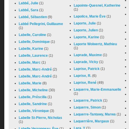
Labbé, Julie
(1)
Lapointe-Quesnel, Katherine
(1)
Labbé, Sara
(1)
Lapolice, Marie Ève
(1)
Labbé, Sébastien
(9)
Laporte, Julie
(1)
Labbé Pellegrini, Guillaume
(1)
Laporte, Julien
(1)
Labelle, Caroline
(1)
Laporte, Karine
(1)
Labelle, Dominique
(1)
Laporte Wolwertz, Mathieu
(1)
Labelle, Karine
(1)
Laprade, Maxime
(1)
Labelle, Laurence
(1)
Laprade, Vicky
(1)
Labelle, Marc
(1)
Laprise, Patrick
(1)
Labelle, Marc-André
(2)
Laprise, R.
(6)
Labelle, Marc‐André
(1)
Laprise, René
(49)
Labelle, Marie
(8)
Laquerre, Marie-Emmanuelle
Labelle, Micheline
(30)
(1)
Labelle, Préscilla
(1)
Laquerre, Patrick
(1)
Labelle, Sandrine
(1)
Laquerre, Simon
(1)
Labelle, Véronique
(3)
Laquerre-Tantawy, Marwa
(1)
Labelle St-Pierre, Nicholas
Laquerrière, Margaux
(1)
(1)
Lara, Y
(1)
Labelle Verronneau, Ève
(1)