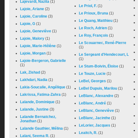
Lajevardi, Nazita
(1)
Le Priol, F.
(1)
Lajoie, Ariane
(2)
Le Prioux, Bruna
(1)
Lajoie, Caroline
(3)
Le Quang, Matthieu
(1)
Lajoie, G
(1)
Le Roch, Adrien
(1)
Lajoie, Geneviève
(1)
Le Roy, François
(1)
Lajoie, Malory
(1)
Le Scouarnec, René-Pierre
Lajoie, Marie-Hélène
(1)
(1)
Lajoie, Morgan
(1)
Le Sergeant d'Hendecourt, L
(1)
Lajoie-Bergeron, Gabrielle
(1)
Le Stum-Boivin, Éloïse
(1)
Lak, Zishad
(2)
Le Touze, Lucie
(1)
Lakhdari, Nadia
(1)
LeBel, Georges
(1)
Lakia-Soucalie, Angélique
(1)
LeBel Dupuis, Marilou
(1)
Lakrissa, Fatima-Zahra
(1)
LeBlanc, Alexandre
(2)
Lalande, Dominique
(1)
LeBlanc, André
(1)
Lalande, Justine
(3)
LeBlanc, Geneviève
(1)
Lalande Bernatchez,
LeBlanc, Jacinthe
(1)
Jonathan
(1)
LeLorier, Jacques
(1)
Lalande Gauthier, Mélina
(1)
Leaitch, R.
(1)
Lalani, Seema R.
(1)