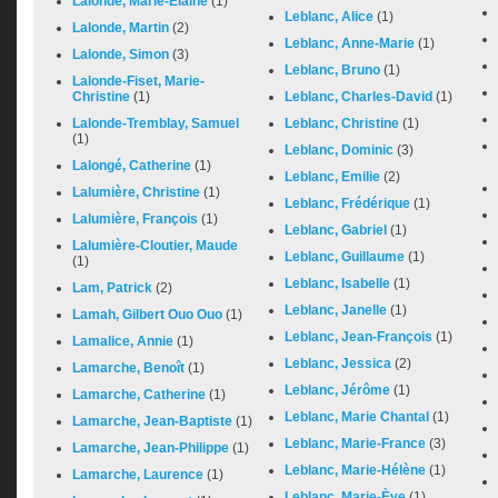
Lalonde, Marie-Élaine
(1)
Leblanc, Alice
(1)
Lalonde, Martin
(2)
Leblanc, Anne-Marie
(1)
Lalonde, Simon
(3)
Leblanc, Bruno
(1)
Lalonde-Fiset, Marie-
Christine
(1)
Leblanc, Charles-David
(1)
Lalonde-Tremblay, Samuel
Leblanc, Christine
(1)
(1)
Leblanc, Dominic
(3)
Lalongé, Catherine
(1)
Leblanc, Emilie
(2)
Lalumière, Christine
(1)
Leblanc, Frédérique
(1)
Lalumière, François
(1)
Leblanc, Gabriel
(1)
Lalumière-Cloutier, Maude
Leblanc, Guillaume
(1)
(1)
Leblanc, Isabelle
(1)
Lam, Patrick
(2)
Leblanc, Janelle
(1)
Lamah, Gilbert Ouo Ouo
(1)
Leblanc, Jean-François
(1)
Lamalice, Annie
(1)
Leblanc, Jessica
(2)
Lamarche, Benoît
(1)
Leblanc, Jérôme
(1)
Lamarche, Catherine
(1)
Leblanc, Marie Chantal
(1)
Lamarche, Jean-Baptiste
(1)
Leblanc, Marie-France
(3)
Lamarche, Jean-Philippe
(1)
Leblanc, Marie-Hélène
(1)
Lamarche, Laurence
(1)
Leblanc, Marie-Ève
(1)