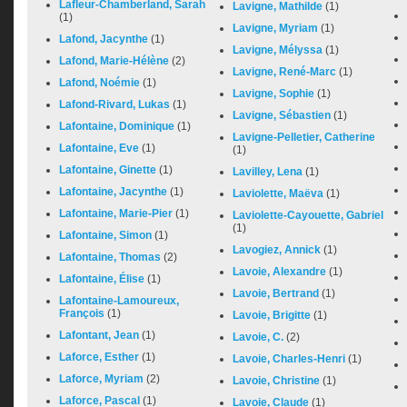
Lafleur-Chamberland, Sarah
Lavigne, Mathilde
(1)
(1)
Lavigne, Myriam
(1)
Lafond, Jacynthe
(1)
Lavigne, Mélyssa
(1)
Lafond, Marie-Hélène
(2)
Lavigne, René-Marc
(1)
Lafond, Noémie
(1)
Lavigne, Sophie
(1)
Lafond-Rivard, Lukas
(1)
Lavigne, Sébastien
(1)
Lafontaine, Dominique
(1)
Lavigne-Pelletier, Catherine
Lafontaine, Eve
(1)
(1)
Lafontaine, Ginette
(1)
Lavilley, Lena
(1)
Lafontaine, Jacynthe
(1)
Laviolette, Maëva
(1)
Lafontaine, Marie-Pier
(1)
Laviolette-Cayouette, Gabriel
(1)
Lafontaine, Simon
(1)
Lavogiez, Annick
(1)
Lafontaine, Thomas
(2)
Lavoie, Alexandre
(1)
Lafontaine, Élise
(1)
Lavoie, Bertrand
(1)
Lafontaine-Lamoureux,
François
(1)
Lavoie, Brigitte
(1)
Lafontant, Jean
(1)
Lavoie, C.
(2)
Laforce, Esther
(1)
Lavoie, Charles-Henri
(1)
Laforce, Myriam
(2)
Lavoie, Christine
(1)
Laforce, Pascal
(1)
Lavoie, Claude
(1)