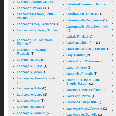
Lachance, Sarah-Claude
(1)
Latreille-Beaumont, Fanny
Lachance, Véronik
(1)
(1)
Lachance Demers, Louis-
Latrémouille, Charles
(1)
Philippe
(1)
Latrémouille-Viau, Annie
(1)
Lachance Fiola, Jacinthe
(1)
Latrémouille-Viau, Dominick
Lachance-Barbeau, Nicolas
(1)
(1)
Lattafi, Khaled
(1)
Lachance-Gaudet, Marc-
Latulippe, Julie-Ann
(2)
Etienne
(1)
Latulippe Beaulieu, Philipe
(1)
Lachance-Provençal,
François
(1)
Laty, Camille
(2)
Lachapelle, David
(1)
Latzko-Toth, Guillaume
(6)
Lachapelle, Elysa
(1)
Lauer, Audrey
(3)
Lachapelle, Jean
(1)
Laugenie, Romain
(1)
Lachapelle, Jean-François
Laumord, Gilbert Jean-
(1)
Claude Joseph
(1)
Lachapelle, Julie
(6)
Laurence, Marie-Hélène
(1)
Lachapelle, Louis
(2)
Laurence, Pierre
(1)
Lachapelle, Luc
(1)
Laurence, Stéphanie
(1)
Lachapelle, Magali
(1)
Laurence-Ruel, Corynne
(1)
Lachapelle, Mathieu
(2)
Laurendeau, Danielle
(1)