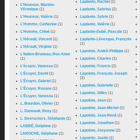
Laplante, Rachel
(1)
L'Heureux, Martine-
Véronique
(1)
Laplante, Sabrina
(2)
L'Heureux, Valérie
(1)
Laplante, Sylvie
(1)
L'Homme, Catherine
(1)
Laplante, Valérie
(1)
L'Homme, Chloé
(1)
Laplante-Dubé, Pascale
(1)
L'Hérault, Vincent
(1)
Laplante-Lévesque, François
(1)
L'Hérault, Virginie
(1)
Lapointe, André-Philippe
(1)
L'Italien-Bruneau, Rox-Anne
(1)
Lapointe, Charles
(1)
L'écuyer, Vanessa
(1)
Lapointe, Francis
(2)
L'Écuyer, David
(1)
Lapointe, François-Joseph
(3)
L'Écuyer, Gabriel
(1)
Lapointe, Gabrielle
(1)
L'Écuyer, Roxane
(1)
Lapointe, Gilles
(1)
L'Écuyer, Vanessa
(1)
Lapointe, Jean
(1)
L. Bourdon, Olivier
(1)
Lapointe, Jean-Michel
(1)
L. Daneault, Rosy
(1)
Lapointe, Jean-René
(1)
L. Desrochers, Stéphanie
(1)
Lapointe, Jonathan
(1)
LABBÉ, Delphine
(1)
Lapointe, Josyanne
(2)
LAROCHE, Stéphane
(1)
Lapointe, Justin
(1)