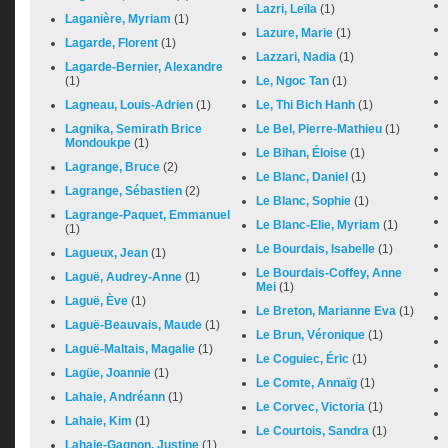
Lazri, Leïla
(1)
Laganière, Myriam
(1)
Lazure, Marie
(1)
Lagarde, Florent
(1)
Lazzari, Nadia
(1)
Lagarde-Bernier, Alexandre
(1)
Le, Ngoc Tan
(1)
Lagneau, Louis-Adrien
(1)
Le, Thi Bich Hanh
(1)
Lagnika, Semirath Brice
Le Bel, Pierre-Mathieu
(1)
Mondoukpe
(1)
Le Bihan, Éloise
(1)
Lagrange, Bruce
(2)
Le Blanc, Daniel
(1)
Lagrange, Sébastien
(2)
Le Blanc, Sophie
(1)
Lagrange-Paquet, Emmanuel
Le Blanc-Elie, Myriam
(1)
(1)
Le Bourdais, Isabelle
(1)
Lagueux, Jean
(1)
Le Bourdais-Coffey, Anne
Laguë, Audrey-Anne
(1)
Mei
(1)
Laguë, Ève
(1)
Le Breton, Marianne Eva
(1)
Laguë-Beauvais, Maude
(1)
Le Brun, Véronique
(1)
Laguë-Maltais, Magalie
(1)
Le Coguiec, Éric
(1)
Lagüe, Joannie
(1)
Le Comte, Annaïg
(1)
Lahaie, Andréann
(1)
Le Corvec, Victoria
(1)
Lahaie, Kim
(1)
Le Courtois, Sandra
(1)
Lahaie-Gagnon, Justine
(1)