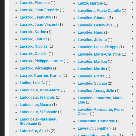
Lacroix, Florence
(1)
Lauzé, Martine
(1)
Lacroix, Jean-Frédéric
(1)
Lavallière, Flavie Camille
(1)
Lacroix, Jean-Guy
(1)
Lavallée, Chantal
(1)
Lacroix, Jean-Vincent
(1)
Lavallée, Geneviève
(1)
Lacroix, Karine
(1)
Lavallée, Hugo
(1)
Lacroix, Laurier
(1)
Lavallée, Juliette
(1)
Lacroix, Nicolas
(1)
Lavallée, Louis-Philippe
(1)
Lacroix, Ophélie
(1)
Lavallée, Marie-Christine
(1)
Lacroix, Philippe-Laurent
(1)
Lavallée, Marilou
(1)
Lacroix, Véronique
(1)
Lavallée, Martin
(1)
Lacroix-Cuerrier, Karine
(1)
Lavallée, Pierre
(1)
Ladino, Luis A.
(1)
Lavallée, Sylvain
(2)
Ladouceur, Anne-Marie
(1)
Lavallée Ansay, Julie
(1)
Ladouceur, François
(1)
Lavallée-Lamarche, Marie-
Line
(1)
Ladouceur, Moana
(1)
Lavallée-Morissette, Pierre
Ladouceur, Stéphanie
(1)
Olivier
(1)
Ladouceur-Parenteau,
Lavarenne, Catherine
(1)
Stéphanie
(1)
Laveault, Jonathan
(1)
Laferrière, Alexis
(2)
Lavend'Homme, Émilie
(1)