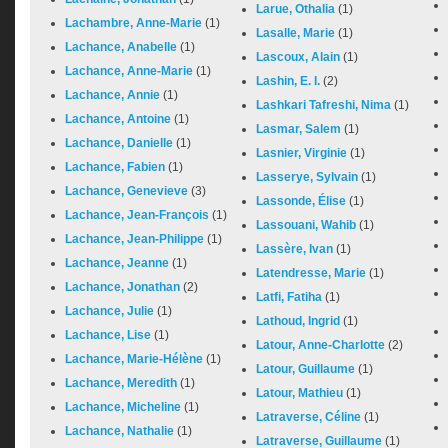
Larue, Othalia
(1)
Lachambre, Anne-Marie
(1)
Lasalle, Marie
(1)
Lachance, Anabelle
(1)
Lascoux, Alain
(1)
Lachance, Anne-Marie
(1)
Lashin, E. I.
(2)
Lachance, Annie
(1)
Lashkari Tafreshi, Nima
(1)
Lachance, Antoine
(1)
Lasmar, Salem
(1)
Lachance, Danielle
(1)
Lasnier, Virginie
(1)
Lachance, Fabien
(1)
Lasserye, Sylvain
(1)
Lachance, Genevieve
(3)
Lassonde, Élise
(1)
Lachance, Jean-François
(1)
Lassouani, Wahib
(1)
Lachance, Jean-Philippe
(1)
Lassère, Ivan
(1)
Lachance, Jeanne
(1)
Latendresse, Marie
(1)
Lachance, Jonathan
(2)
Latfi, Fatiha
(1)
Lachance, Julie
(1)
Lathoud, Ingrid
(1)
Lachance, Lise
(1)
Latour, Anne-Charlotte
(2)
Lachance, Marie-Hélène
(1)
Latour, Guillaume
(1)
Lachance, Meredith
(1)
Latour, Mathieu
(1)
Lachance, Micheline
(1)
Latraverse, Céline
(1)
Lachance, Nathalie
(1)
Latraverse, Guillaume
(1)