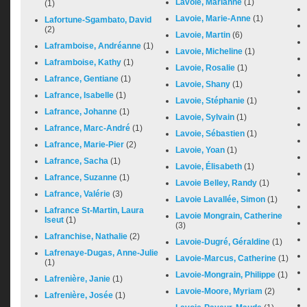
Lavoie, Marianne
(1)
(1)
Lavoie, Marie-Anne
(1)
Lafortune-Sgambato, David
(2)
Lavoie, Martin
(6)
Laframboise, Andréanne
(1)
Lavoie, Micheline
(1)
Laframboise, Kathy
(1)
Lavoie, Rosalie
(1)
Lafrance, Gentiane
(1)
Lavoie, Shany
(1)
Lafrance, Isabelle
(1)
Lavoie, Stéphanie
(1)
Lafrance, Johanne
(1)
Lavoie, Sylvain
(1)
Lafrance, Marc-André
(1)
Lavoie, Sébastien
(1)
Lafrance, Marie-Pier
(2)
Lavoie, Yoan
(1)
Lafrance, Sacha
(1)
Lavoie, Élisabeth
(1)
Lafrance, Suzanne
(1)
Lavoie Belley, Randy
(1)
Lafrance, Valérie
(3)
Lavoie Lavallée, Simon
(1)
Lafrance St-Martin, Laura
Lavoie Mongrain, Catherine
Iseut
(1)
(3)
Lafranchise, Nathalie
(2)
Lavoie-Dugré, Géraldine
(1)
Lafrenaye-Dugas, Anne-Julie
Lavoie-Marcus, Catherine
(1)
(1)
Lavoie-Mongrain, Philippe
(1)
Lafrenière, Janie
(1)
Lavoie-Moore, Myriam
(2)
Lafrenière, Josée
(1)