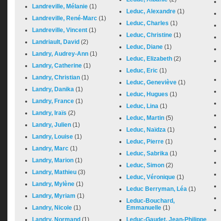
Landreville, Mélanie
(1)
Leduc, Alexandre
(1)
Landreville, René-Marc
(1)
Leduc, Charles
(1)
Landreville, Vincent
(1)
Leduc, Christine
(1)
Landriault, David
(2)
Leduc, Diane
(1)
Landry, Audrey-Ann
(1)
Leduc, Elizabeth
(2)
Landry, Catherine
(1)
Leduc, Eric
(1)
Landry, Christian
(1)
Leduc, Geneviève
(1)
Landry, Danika
(1)
Leduc, Hugues
(1)
Landry, France
(1)
Leduc, Lina
(1)
Landry, Iraïs
(2)
Leduc, Martin
(5)
Landry, Julien
(1)
Leduc, Naïdza
(1)
Landry, Louise
(1)
Leduc, Pierre
(1)
Landry, Marc
(1)
Leduc, Sabrika
(1)
Landry, Marion
(1)
Leduc, Simon
(2)
Landry, Mathieu
(3)
Leduc, Véronique
(1)
Landry, Mylène
(1)
Leduc Berryman, Léa
(1)
Landry, Myriam
(1)
Leduc-Bouchard,
Landry, Nicole
(1)
Emmanuelle
(1)
Landry, Normand
(1)
Leduc-Gaudet, Jean-Philippe