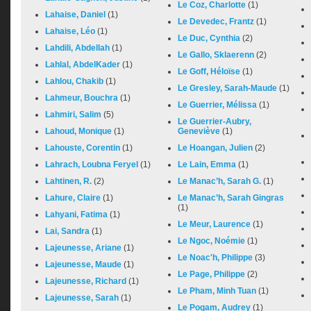
Le Coz, Charlotte
(1)
Lahaise, Daniel
(1)
Le Devedec, Frantz
(1)
Lahaise, Léo
(1)
Le Duc, Cynthia
(2)
Lahdili, Abdellah
(1)
Le Gallo, Sklaerenn
(2)
Lahlal, AbdelKader
(1)
Le Goff, Héloïse
(1)
Lahlou, Chakib
(1)
Le Gresley, Sarah-Maude
(1)
Lahmeur, Bouchra
(1)
Le Guerrier, Mélissa
(1)
Lahmiri, Salim
(5)
Le Guerrier-Aubry,
Lahoud, Monique
(1)
Geneviève
(1)
Lahouste, Corentin
(1)
Le Hoangan, Julien
(2)
Lahrach, Loubna Feryel
(1)
Le Lain, Emma
(1)
Lahtinen, R.
(2)
Le Manac’h, Sarah G.
(1)
Lahure, Claire
(1)
Le Manac’h, Sarah Gingras
(1)
Lahyani, Fatima
(1)
Le Meur, Laurence
(1)
Lai, Sandra
(1)
Le Ngoc, Noémie
(1)
Lajeunesse, Ariane
(1)
Le Noac'h, Philippe
(3)
Lajeunesse, Maude
(1)
Le Page, Philippe
(2)
Lajeunesse, Richard
(1)
Le Pham, Minh Tuan
(1)
Lajeunesse, Sarah
(1)
Le Pogam, Audrey
(1)