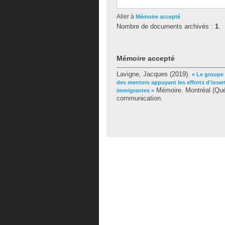
Aller à
Mémoire accepté
Nombre de documents archivés :
1
.
Mémoire accepté
Lavigne, Jacques
(2019).
« Le groupe
des mentors appuyant les efforts d'inser
Mémoire. Montréal (Qué
immigrantes »
communication.