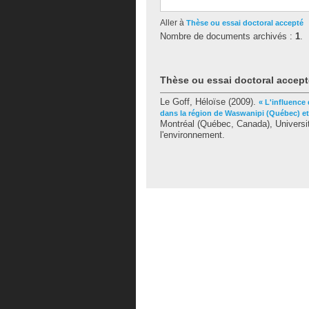
Aller à
Thèse ou essai doctoral accepté
Nombre de documents archivés :
1
.
Thèse ou essai doctoral accept
Le Goff, Héloïse
(2009).
« L'influence 
dans la région de Waswanipi (Québec) et
Montréal (Québec, Canada), Universi
l'environnement.