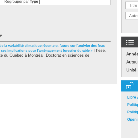
Regrouper par
Type
|
é
de la variabilité climatique récente et future sur l'activité des feux
Thèse.
 ses implications pour l'aménagement forestier durable »
Anné
té du Québec à Montréal, Doctorat en sciences de
Auteu
Unité
Libre
Polit
Polit
Open p