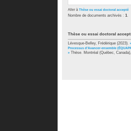
Aller à
Thèse ou essai doctoral accepté
Nombre de documents archivés :
1
.
Thèse ou essai doctoral accept
Lévesque-Belley, Frédérique
(2023).
Processus d’Avancer-ensemble (ÉQUAPA)
Thèse. Montréal (Québec, Canada), 
»