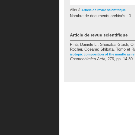
Aller à
Article de revue scientifique
Nombre de documents archivés :
1
.
Article de revue scientifique
Pinti, Daniele L.
;
Shouakar-Stash, Or
Rocher, Océane
;
Shibata, Tomo
et
R
isotopic composition of the mantle as re
Cosmochimica Acta
, 276, pp. 14-30.