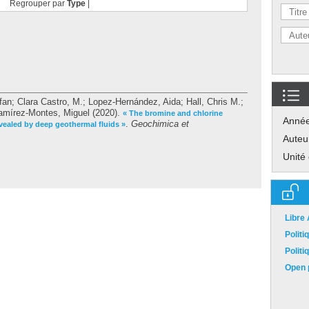
Regrouper par
Type
|
fan
;
Clara Castro, M.
;
Lopez-Hernández, Aida
;
Hall, Chris M.
;
amírez-Montes, Miguel
(2020).
« The bromine and chlorine
Anné
.
Geochimica et
vealed by deep geothermal fluids »
Auteu
Unité
Libre
Polit
Polit
Open p