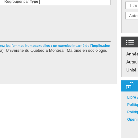
Regrouper par
Type
|
 chez les femmes homosexuelles : un exercice incarné de l'implication
, Université du Québec à Montréal, Maîtrise en sociologie.
Anné
Auteu
Unité
Libre
Polit
Polit
Open p