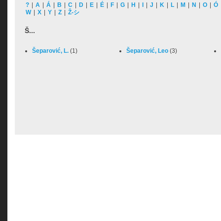
?
|
A
|
Á
|
B
|
C
|
D
|
E
|
É
|
F
|
G
|
H
|
I
|
J
|
K
|
L
|
M
|
N
|
O
|
Ó
W
|
X
|
Y
|
Z
|
Ž-シ
Š...
Šeparović, L.
(1)
Šeparović, Leo
(3)