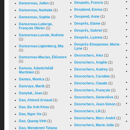
Despatis, Francis
(1)
Dansereau, Julien
(1)
Despland, Emma
(1)
Dansereau, Nathalie
(1)
Despond, Anne
(1)
Dansereau, Sophie
(1)
Després, Elaine
(2)
Dansereau-Laberge,
François Olivier
(1)
Després, Gabriel
(1)
Dansereau-Lavoie, Noémie
Després, Lyanna
(1)
(1)
Després-Einspenner, Marie-
Dansereau-Ligtenberg, Mia
Lyne
(1)
(1)
Desrochers, Alex
(1)
Dansereau-Macias, Éléonore
(1)
Desrochers, Angèle
(1)
Dansou, Adantchédé
Desrochers, Audrey
(1)
Martinien
(1)
Desrochers, Caroline
(1)
Dantas, Monica
(1)
Desrochers, Claude
(1)
Danvoye, Marik
(2)
Desrochers, François
(1)
Danyluk, Jean
(2)
Desrochers, Geneviève
(1)
Dao, Ahmed Arnaud
(1)
Desrochers, Jean-Simon
(1)
Dao, Ba Anh Khoa
(1)
Desrochers, Lili
(1)
Dao, Ngoc Ha
(1)
Desrochers, Marc-André
(1)
Dao, Quang-Vinh
(1)
Desrochers, Marie-Julie
(1)
Dao, Wendenmi Tiziana