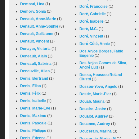
Demnati, Lina
(1)
Doré, Françoise
(1)
Demory, Sonia
(1)
Doré, Gabrielle
(1)
Denault, Anne-Marie
(1)
Doré, Isabelle
(1)
Denault, Anne-Sophie
(8)
Doré, M.C.
(1)
Denault, Guillaume
(1)
Doré, Vincent
(1)
Denault, Vincent
(1)
Doré-Côté, Annie
(1)
Denayer, Victoria
(1)
Dos Anjos Borges, Fabio
Eugenio
(1)
Deneault, Alain
(1)
Dos Anjos Gomes da Silva,
Deneault, Sabrina
(1)
André Luiz
(1)
Deneuville, Allan
(1)
Dossa, Houssou Roland
Denis, Bertrand
(1)
Giustti
(1)
Denis, Elisa
(1)
Dossou-Yovo, Angelo
(1)
Denis, Félix
(1)
Dostie, Marie-Pier
(1)
Denis, Isabelle
(1)
Douab, Mouna
(2)
Denis, Marie-Ève
(1)
Douaire, Josée
(1)
Denis, Maxime
(2)
Doualot, Audrey
(1)
Denis, Pascale
(1)
Douanne, Audrey
(1)
Denis, Philippe
(2)
Doucerain, Marina
(3)
Denis, Étienne
(1)
Doucerain, Marina M
(1)