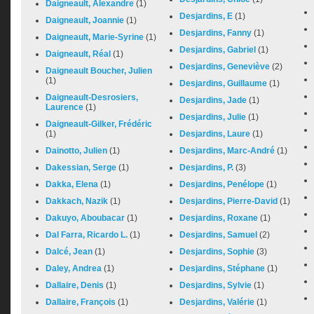
Daigneault, Alexandre
(1)
Desjardins, E
(1)
Daigneault, Joannie
(1)
Desjardins, Fanny
(1)
Daigneault, Marie-Syrine
(1)
Desjardins, Gabriel
(1)
Daigneault, Réal
(1)
Desjardins, Geneviève
(2)
Daigneault Boucher, Julien
(1)
Desjardins, Guillaume
(1)
Daigneault-Desrosiers,
Desjardins, Jade
(1)
Laurence
(1)
Desjardins, Julie
(1)
Daigneault-Gilker, Frédéric
(1)
Desjardins, Laure
(1)
Dainotto, Julien
(1)
Desjardins, Marc-André
(1)
Dakessian, Serge
(1)
Desjardins, P.
(3)
Dakka, Elena
(1)
Desjardins, Penélope
(1)
Dakkach, Nazik
(1)
Desjardins, Pierre-David
(1)
Dakuyo, Aboubacar
(1)
Desjardins, Roxane
(1)
Dal Farra, Ricardo L.
(1)
Desjardins, Samuel
(2)
Dalcé, Jean
(1)
Desjardins, Sophie
(3)
Daley, Andrea
(1)
Desjardins, Stéphane
(1)
Dallaire, Denis
(1)
Desjardins, Sylvie
(1)
Dallaire, François
(1)
Desjardins, Valérie
(1)