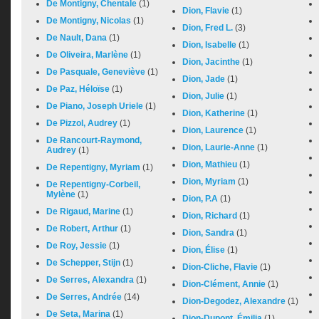
De Montigny, Chentale
(1)
Dion, Flavie
(1)
De Montigny, Nicolas
(1)
Dion, Fred L.
(3)
De Nault, Dana
(1)
Dion, Isabelle
(1)
De Oliveira, Marlène
(1)
Dion, Jacinthe
(1)
De Pasquale, Geneviève
(1)
Dion, Jade
(1)
De Paz, Héloïse
(1)
Dion, Julie
(1)
De Piano, Joseph Uriele
(1)
Dion, Katherine
(1)
De Pizzol, Audrey
(1)
Dion, Laurence
(1)
De Rancourt-Raymond,
Dion, Laurie-Anne
(1)
Audrey
(1)
Dion, Mathieu
(1)
De Repentigny, Myriam
(1)
Dion, Myriam
(1)
De Repentigny-Corbeil,
Mylène
(1)
Dion, P.A
(1)
De Rigaud, Marine
(1)
Dion, Richard
(1)
De Robert, Arthur
(1)
Dion, Sandra
(1)
De Roy, Jessie
(1)
Dion, Élise
(1)
De Schepper, Stijn
(1)
Dion-Cliche, Flavie
(1)
De Serres, Alexandra
(1)
Dion-Clément, Annie
(1)
De Serres, Andrée
(14)
Dion-Degodez, Alexandre
(1)
De Seta, Marina
(1)
Dion-Dupont, Émilia
(1)