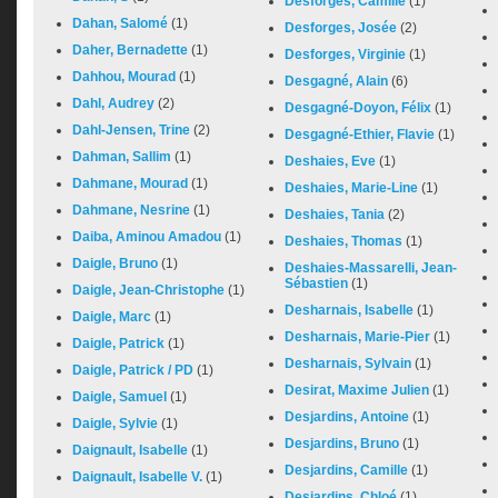
Desforges, Camille
(1)
Dahan, Salomé
(1)
Desforges, Josée
(2)
Daher, Bernadette
(1)
Desforges, Virginie
(1)
Dahhou, Mourad
(1)
Desgagné, Alain
(6)
Dahl, Audrey
(2)
Desgagné-Doyon, Félix
(1)
Dahl-Jensen, Trine
(2)
Desgagné-Ethier, Flavie
(1)
Dahman, Sallim
(1)
Deshaies, Eve
(1)
Dahmane, Mourad
(1)
Deshaies, Marie-Line
(1)
Dahmane, Nesrine
(1)
Deshaies, Tania
(2)
Daiba, Aminou Amadou
(1)
Deshaies, Thomas
(1)
Daigle, Bruno
(1)
Deshaies-Massarelli, Jean-
Sébastien
(1)
Daigle, Jean-Christophe
(1)
Desharnais, Isabelle
(1)
Daigle, Marc
(1)
Desharnais, Marie-Pier
(1)
Daigle, Patrick
(1)
Desharnais, Sylvain
(1)
Daigle, Patrick / PD
(1)
Desirat, Maxime Julien
(1)
Daigle, Samuel
(1)
Desjardins, Antoine
(1)
Daigle, Sylvie
(1)
Desjardins, Bruno
(1)
Daignault, Isabelle
(1)
Desjardins, Camille
(1)
Daignault, Isabelle V.
(1)
Desjardins, Chloé
(1)