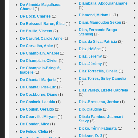
Diamballa, Abdourahamane
De Almeida Magalhaes,
(1)
Chantal
(1)
Diamond, Miriam L.
(1)
De Bock, Charles
(1)
Diani, Mamoudou Sekou
(1)
De Boisseuil-Baron, Élisa
(1)
Dias, Fernando Braga
De Bruille, Vincent
(2)
Stehling
(1)
De Carufel, Carole Anne
(1)
Dias da Silva, Patricia
(2)
De Carvalho, Anite
(1)
Diaz, Hélène
(1)
De Champlain, Anabel
(1)
Diaz, Jeremy
(1)
De Champlain, Olivier
(1)
Diaz, Jérémy
(1)
De Champlain-Bringué,
Diaz Torrecilla, Ginella
(1)
Isabelle
(1)
Diaz Torres, Sirley Damelia
De Chantal, Marjorie
(1)
(1)
De Chantal, Pier-Luc
(1)
Diaz Vallejo, Lizette Gabriela
De Cockborne, Diane
(1)
(1)
De Coninck, Laetitia
(1)
Diaz-Brosseau, Jordan
(1)
De Coulon, Geraldo
(2)
Dib, Claudine
(1)
De Courville, Miryam
(1)
Dibala Pambou, Jeannart
Stevy
(2)
De Donder, Alice
(1)
Dicko, Ténin Fatimata
(1)
De Felice, Clelia
(4)
Dickson, D. J
(1)