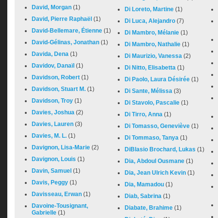
David, Morgan
(1)
Di Loreto, Martine
(1)
David, Pierre Raphaël
(1)
Di Luca, Alejandro
(7)
David-Bellemare, Étienne
(1)
Di Mambro, Mélanie
(1)
David-Gélinas, Jonathan
(1)
Di Mambro, Nathalie
(1)
Davida, Dena
(1)
Di Maurizio, Vanessa
(2)
Davidov, Danaïl
(1)
Di Nitto, Elisabetta
(1)
Davidson, Robert
(1)
Di Paolo, Laura Désirée
(1)
Davidson, Stuart M.
(1)
Di Sante, Mélissa
(3)
Davidson, Troy
(1)
Di Stavolo, Pascalie
(1)
Davies, Joshua
(2)
Di Tirro, Anna
(1)
Davies, Lauren
(3)
Di Tomasso, Geneviève
(1)
Davies, M. L.
(1)
Di Tommaso, Tanya
(1)
Davignon, Lisa-Marie
(2)
DiBlasio Brochard, Lukas
(1)
Davignon, Louis
(1)
Dia, Abdoul Ousmane
(1)
Davin, Samuel
(1)
Dia, Jean Ulrich Kevin
(1)
Davis, Peggy
(1)
Dia, Mamadou
(1)
Davisseau, Erwan
(1)
Diab, Sabrina
(1)
Davoine-Tousignant,
Diabate, Brahime
(1)
Gabrielle
(1)