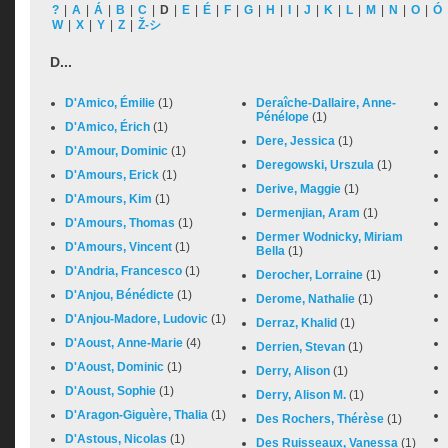
?
|
A
|
Á
|
B
|
C
|
D
|
E
|
É
|
F
|
G
|
H
|
I
|
J
|
K
|
L
|
M
|
N
|
O
|
Ó
W
|
X
|
Y
|
Z
|
Ž-シ
D...
D'Amico, Émilie
(1)
Deraîche-Dallaire, Anne-
Pénélope
(1)
D'Amico, Érich
(1)
Dere, Jessica
(1)
D'Amour, Dominic
(1)
Deregowski, Urszula
(1)
D'Amours, Erick
(1)
Derive, Maggie
(1)
D'Amours, Kim
(1)
Dermenjian, Aram
(1)
D'Amours, Thomas
(1)
Dermer Wodnicky, Miriam
D'Amours, Vincent
(1)
Bella
(1)
D'Andria, Francesco
(1)
Derocher, Lorraine
(1)
D'Anjou, Bénédicte
(1)
Derome, Nathalie
(1)
D'Anjou-Madore, Ludovic
(1)
Derraz, Khalid
(1)
D'Aoust, Anne-Marie
(4)
Derrien, Stevan
(1)
D'Aoust, Dominic
(1)
Derry, Alison
(1)
D'Aoust, Sophie
(1)
Derry, Alison M.
(1)
D'Aragon-Giguère, Thalia
(1)
Des Rochers, Thérèse
(1)
D'Astous, Nicolas
(1)
Des Ruisseaux, Vanessa
(1)