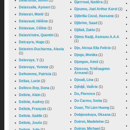
Delarosbil, Simon
(1)
Djerroud, Nadéra
(1)
Delassalle, Aymeri
(1)
Djeumo, Joel Arthur Karol
(1)
Delavari, Monir
(1)
Djibrilla Cissé, Hassane
(1)
Delavaud, Hélène
(1)
Djibrine, Saad
(1)
Delavaux, Céline
(1)
Djillali, Zakia
(1)
Delavictoire, Quentin
(1)
Djima Radji, Asmaou A.A.A
(1)
Delcayre, Hugo
(1)
Djo, Akoua Ella Felicie
(1)
Delestre-Ducharme, Alexia
(1)
Djogo, Monika
(1)
Delevoye, Y
(1)
Djongon, Aimé
(1)
Delevoye, Yvonne
(2)
Djossou, Tchénagnon
Armand
(1)
Delhomme, Patricia
(1)
Djoudi, Lina
(1)
Delias, Lucie
(2)
Djédjé, Valérie
(1)
Delince-Roy, Dona
(1)
Do, Florence
(1)
Delisle, Alain
(1)
Do Carmo, Sonia
(1)
Delisle, Audrey
(1)
Doan, Thi Lien Huong
(1)
Delisle, François
(1)
Dobjanskaya, Oksana
(1)
Delisle, Gaëlle
(1)
Doiron, Madeleine
(1)
Delisle, Josée
(1)
Doiron, Michael
(1)
Delisle, Julie
(1)