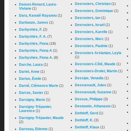
Desrosiers, Christian
(1)
Daoust-Renard, Laura-
Viviane
(1)
Desrosiers, Dominique
(1)
Dara, Kaouté Rayanou
(1)
Desrosiers, Ian
(1)
Darbouze, James
(1)
Desrosiers, Israël
(1)
Darbyshire, F.
(2)
Desrosiers, Karelle
(1)
Darbyshire, F. A.
(7)
Desrosiers, Marc
(1)
Darbyshire, Fiona
(18)
Desrosiers, Paulnie
(1)
Darbyshire, Fiona A
(1)
Desrosiers Arslanian, Leyla
(1)
Darbyshire, Fiona A.
(8)
Desrosiers-Côté, Maude
(1)
Darche, Laura
(1)
Desrosiers-Drolet, Martin
(1)
Dariel, Anne
(1)
Dessipe, Venadia
(1)
Darius, Émile
(1)
Dessureault, Jules
(1)
Darné, Clémence Marie
(1)
Dessureault, Suzanne
(1)
Darras, Xavier
(1)
Dessus, Philippe
(3)
Darsigny, Marie
(1)
Destounis, Athanasio
(1)
Darsigny-Trépanier,
Laurence
(1)
Dethloff, Gerd
(1)
Darsigny-Trépanier, Maude
Dethloff, K.
(3)
(2)
Dethloff, Klaus
(1)
Darveau, Etienne
(1)