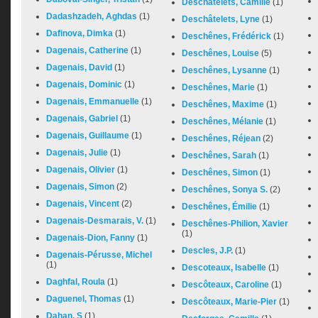
Deschâtelets, Camille
(1)
Dadashzadeh, Aghdas
(1)
Deschâtelets, Lyne
(1)
Dafinova, Dimka
(1)
Deschênes, Frédérick
(1)
Dagenais, Catherine
(1)
Deschênes, Louise
(5)
Dagenais, David
(1)
Deschênes, Lysanne
(1)
Dagenais, Dominic
(1)
Deschênes, Marie
(1)
Dagenais, Emmanuelle
(1)
Deschênes, Maxime
(1)
Dagenais, Gabriel
(1)
Deschênes, Mélanie
(1)
Dagenais, Guillaume
(1)
Deschênes, Réjean
(2)
Dagenais, Julie
(1)
Deschênes, Sarah
(1)
Dagenais, Olivier
(1)
Deschênes, Simon
(1)
Dagenais, Simon
(2)
Deschênes, Sonya S.
(2)
Dagenais, Vincent
(2)
Deschênes, Émilie
(1)
Dagenais-Desmarais, V.
(1)
Deschênes-Philion, Xavier
(1)
Dagenais-Dion, Fanny
(1)
Descles, J.P.
(1)
Dagenais-Pérusse, Michel
(1)
Descoteaux, Isabelle
(1)
Daghfal, Roula
(1)
Descôteaux, Caroline
(1)
Daguenel, Thomas
(1)
Descôteaux, Marie-Pier
(1)
Dahan, S
(1)