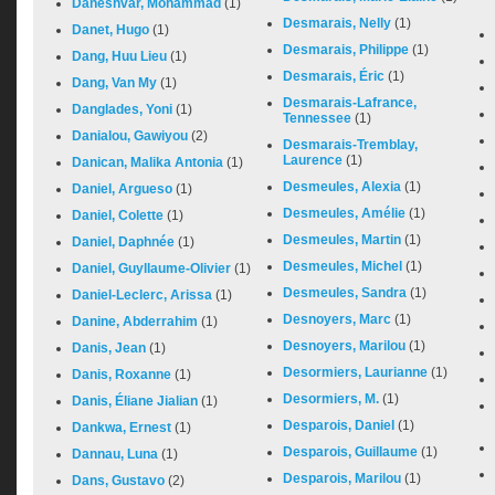
Daneshvar, Mohammad
(1)
Desmarais, Nelly
(1)
Danet, Hugo
(1)
Desmarais, Philippe
(1)
Dang, Huu Lieu
(1)
Desmarais, Éric
(1)
Dang, Van My
(1)
Desmarais-Lafrance,
Danglades, Yoni
(1)
Tennessee
(1)
Danialou, Gawiyou
(2)
Desmarais-Tremblay,
Laurence
(1)
Danican, Malika Antonia
(1)
Desmeules, Alexia
(1)
Daniel, Argueso
(1)
Desmeules, Amélie
(1)
Daniel, Colette
(1)
Desmeules, Martin
(1)
Daniel, Daphnée
(1)
Desmeules, Michel
(1)
Daniel, Guyllaume-Olivier
(1)
Desmeules, Sandra
(1)
Daniel-Leclerc, Arissa
(1)
Desnoyers, Marc
(1)
Danine, Abderrahim
(1)
Desnoyers, Marilou
(1)
Danis, Jean
(1)
Desormiers, Laurianne
(1)
Danis, Roxanne
(1)
Desormiers, M.
(1)
Danis, Éliane Jialian
(1)
Desparois, Daniel
(1)
Dankwa, Ernest
(1)
Desparois, Guillaume
(1)
Dannau, Luna
(1)
Desparois, Marilou
(1)
Dans, Gustavo
(2)