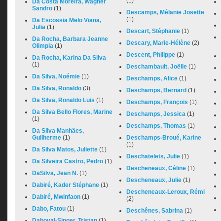
(1)
Da Costa Moreira, Wagner
Sandro
(1)
Descamps, Mélanie Josette
(1)
Da Escossia Melo Viana,
Julia
(1)
Descart, Stéphanie
(1)
Da Rocha, Barbara Jeanne
Descary, Marie-Hélène
(2)
Olimpia
(1)
Descent, Philippe
(1)
Da Rocha, Karina Da Silva
(1)
Deschambault, Joëlle
(1)
Da Silva, Noémie
(1)
Deschamps, Alice
(1)
Da Silva, Ronaldo
(3)
Deschamps, Bernard
(1)
Da Silva, Ronaldo Luis
(1)
Deschamps, François
(1)
Da Silva Bello Flores, Marine
Deschamps, Jessica
(1)
(1)
Deschamps, Thomas
(1)
Da Silva Manhães,
Guilherme
(1)
Deschamps-Broué, Karine
(1)
Da Silva Matos, Juliette
(1)
Deschatelets, Julie
(1)
Da Silveira Castro, Pedro
(1)
Descheneaux, Céline
(1)
DaSilva, Jean N.
(1)
Descheneaux, Julie
(1)
Dabiré, Kader Stéphane
(1)
Descheneaux-Leroux, Rémi
Dabiré, Mwinfaon
(1)
(2)
Dabo, Fatou
(1)
Deschênes, Sabrina
(1)
Daboval-Singer, Tristan
(1)