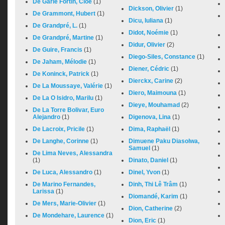
De Garie Fortin, Cloé
(1)
Dickson, Olivier
(1)
De Grammont, Hubert
(1)
Dicu, Iuliana
(1)
De Grandpré, L.
(1)
Didot, Noémie
(1)
De Grandpré, Martine
(1)
Didur, Olivier
(2)
De Guire, Francis
(1)
Diego-Siles, Constance
(1)
De Jaham, Mélodie
(1)
Diener, Cédric
(1)
De Koninck, Patrick
(1)
Dierckx, Carine
(2)
De La Moussaye, Valérie
(1)
Diero, Maimouna
(1)
De La O Isidro, Marilu
(1)
Dieye, Mouhamad
(2)
De La Torre Bolivar, Euro
Alejandro
(1)
Digenova, Lina
(1)
De Lacroix, Pricile
(1)
Dima, Raphaël
(1)
De Langhe, Corinne
(1)
Dimuene Paku Diasolwa,
Samuel
(1)
De Lima Neves, Alessandra
(1)
Dinato, Daniel
(1)
De Luca, Alessandro
(1)
Dinel, Yvon
(1)
De Marino Fernandes,
Dinh, Thi Lê Trâm
(1)
Larissa
(1)
Diomandé, Karim
(1)
De Mers, Marie-Olivier
(1)
Dion, Catherine
(2)
De Mondehare, Laurence
(1)
Dion, Eric
(1)