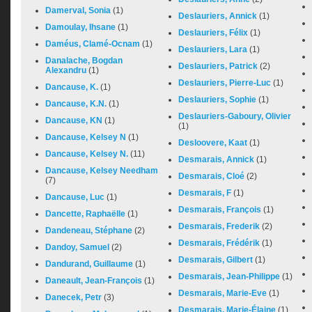
Damerval, Sonia
(1)
Deslauriers, Annick
(1)
Damoulay, Ihsane
(1)
Deslauriers, Félix
(1)
Daméus, Clamé-Ocnam
(1)
Deslauriers, Lara
(1)
Danalache, Bogdan
Deslauriers, Patrick
(2)
Alexandru
(1)
Deslauriers, Pierre-Luc
(1)
Dancause, K.
(1)
Deslauriers, Sophie
(1)
Dancause, K.N.
(1)
Deslauriers-Gaboury, Olivier
Dancause, KN
(1)
(1)
Dancause, Kelsey N
(1)
Desloovere, Kaat
(1)
Dancause, Kelsey N.
(11)
Desmarais, Annick
(1)
Dancause, Kelsey Needham
Desmarais, Cloé
(2)
(7)
Desmarais, F
(1)
Dancause, Luc
(1)
Desmarais, François
(1)
Dancette, Raphaëlle
(1)
Desmarais, Frederik
(2)
Dandeneau, Stéphane
(2)
Desmarais, Frédérik
(1)
Dandoy, Samuel
(2)
Desmarais, Gilbert
(1)
Dandurand, Guillaume
(1)
Desmarais, Jean-Philippe
(1)
Daneault, Jean-François
(1)
Desmarais, Marie-Eve
(1)
Danecek, Petr
(3)
Desmarais, Marie-Élaine
(1)