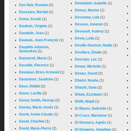
Detoudom, Isabelle
(1)
Das Nair, Roshan
(2)
Detraz, Marine
(1)
Dassylva, Martial
(1)
Devantay, Lola
(1)
Datus, Keslie
(1)
Deveau, Jonatan
(1)
Daubois, Virginie
(1)
Deveault, Audrey
(1)
Daudelin, Jean
(1)
Devia, Leila
(1)
Daunais, Jean-François
(1)
Deville-Stoetzel, Nadia
(1)
Dauphin-Johnson,
Geneviève
(1)
Devillers, Élodie
(1)
Dauverné, Marie
(1)
Devroye, Luc
(1)
Davaille, Florence
(1)
Dewar, Michelle
(1)
Davakan, Brice Armand
(1)
Dewez, David
(2)
Davanture, Sandrine
(1)
Dhahri, Nouha
(1)
Dave, Riddhi
(2)
Dhaybi, Sana
(2)
Daver, Lucille
(3)
Dhiab, Ezzobaier
(1)
Davey Smith, George
(2)
Dhifli, Wajdi
(1)
Daviau, Marie-Josée
(1)
Di Blasio, Gabrielle
(1)
David, Annie-Claude
(1)
Di Croce, Marianne
(1)
David, Charline
(1)
Di Gennaro, Agnès
(1)
David, Marie-Pierre
(2)
Di Gregorio, Jonathan
(1)