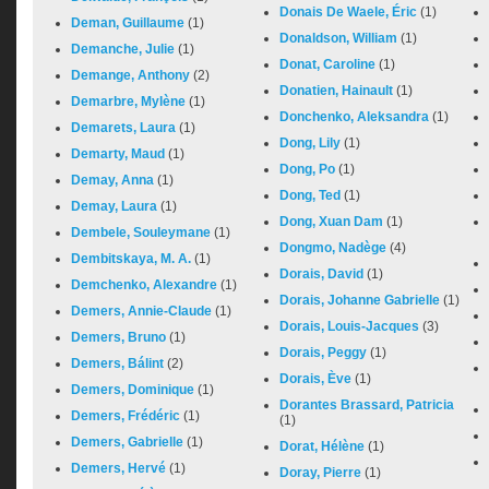
Donais De Waele, Éric
(1)
Deman, Guillaume
(1)
Donaldson, William
(1)
Demanche, Julie
(1)
Donat, Caroline
(1)
Demange, Anthony
(2)
Donatien, Hainault
(1)
Demarbre, Mylène
(1)
Donchenko, Aleksandra
(1)
Demarets, Laura
(1)
Dong, Lily
(1)
Demarty, Maud
(1)
Dong, Po
(1)
Demay, Anna
(1)
Dong, Ted
(1)
Demay, Laura
(1)
Dong, Xuan Dam
(1)
Dembele, Souleymane
(1)
Dongmo, Nadège
(4)
Dembitskaya, M. A.
(1)
Dorais, David
(1)
Demchenko, Alexandre
(1)
Dorais, Johanne Gabrielle
(1)
Demers, Annie-Claude
(1)
Dorais, Louis-Jacques
(3)
Demers, Bruno
(1)
Dorais, Peggy
(1)
Demers, Bálint
(2)
Dorais, Ève
(1)
Demers, Dominique
(1)
Dorantes Brassard, Patricia
Demers, Frédéric
(1)
(1)
Demers, Gabrielle
(1)
Dorat, Hélène
(1)
Demers, Hervé
(1)
Doray, Pierre
(1)