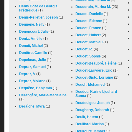
Denis Coze de Georgis,
Doucerain, Marina M.
(23)
Frédérique
(1)
Doucet, Danielle
(1)
Denis-Pelletier, Joseph
(1)
Doucet, Etienne
(1)
Dennene, Nelly
(1)
Doucet, France
(1)
Denoncourt, Julie
(1)
Doucet, Hubert
(2)
Dentz, Amélie
(1)
Doucet, Mathieu
(1)
Denuit, Michel
(2)
Doucet, R.
(4)
Denêtre, Camille
(1)
Doucet, Sophie
(6)
Depelteau, Julie
(1)
Doucet-Beaupré, Hélène
(1)
Depraz, Samuel
(1)
Doucet-Larivière, Eric
(1)
Deprez, V
(1)
Doucet-Sisto, Lorraine
(1)
Deprez, Viviane
(1)
Douch, Mohamed
(1)
Dequêne, Benjamin
(1)
Doudou, Karine Ljouhard
Derangère, Marie-Madeleine
Samïa
(1)
(1)
Doudoulgou, Joseph
(1)
Deraîche, Myra
(1)
Dougherty, Deborah
(1)
Douik, Hatem
(1)
Douillard, Marion
(1)
Doukoure, Ismaël
(1)