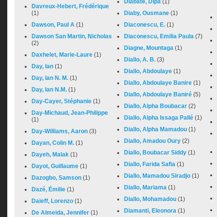
Diabaté, Dipa
(1)
Davreux-Hebert, Frédérique
(1)
Diaby, Ousmane
(1)
Dawson, Paul A
(1)
Diaconescu, E.
(1)
Dawson San Martin, Nicholas
Diaconescu, Emilia Paula
(7)
(2)
Diagne, Mountaga
(1)
Daxhelet, Marie-Laure
(1)
Diallo, A. B.
(3)
Day, Ian
(1)
Diallo, Abdoulaye
(1)
Day, Ian N. M.
(1)
Diallo, Abdoulaye Banire
(1)
Day, Ian N.M.
(1)
Diallo, Abdoulaye Baniré
(5)
Day-Cayer, Stéphanie
(1)
Diallo, Alpha Boubacar
(2)
Day-Michaud, Jean-Philippe
Diallo, Alpha Issaga Pallé
(1)
(1)
Diallo, Alpha Mamadou
(1)
Day-Williams, Aaron
(3)
Diallo, Amadou Oury
(2)
Dayan, Colin M.
(1)
Diallo, Boubacar Siddy
(1)
Dayeh, Malak
(1)
Diallo, Farida Safia
(1)
Dayot, Guillaume
(1)
Diallo, Mamadou Siradjo
(1)
Dazogbo, Samson
(1)
Diallo, Mariama
(1)
Dazé, Émilie
(1)
Diallo, Mohamadou
(1)
Daïeff, Lorenzo
(1)
Diamanti, Eleonora
(1)
De Almeida, Jennifer
(1)