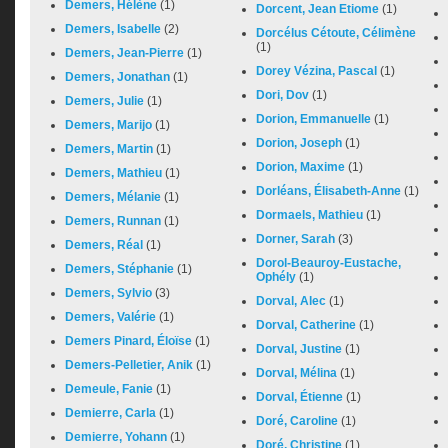
Demers, Hélène
(1)
Dorcent, Jean Etiome
(1)
Demers, Isabelle
(2)
Dorcélus Cétoute, Célimène
(1)
Demers, Jean-Pierre
(1)
Dorey Vézina, Pascal
(1)
Demers, Jonathan
(1)
Dori, Dov
(1)
Demers, Julie
(1)
Dorion, Emmanuelle
(1)
Demers, Marijo
(1)
Dorion, Joseph
(1)
Demers, Martin
(1)
Dorion, Maxime
(1)
Demers, Mathieu
(1)
Dorléans, Élisabeth-Anne
(1)
Demers, Mélanie
(1)
Dormaels, Mathieu
(1)
Demers, Runnan
(1)
Dorner, Sarah
(3)
Demers, Réal
(1)
Dorol-Beauroy-Eustache,
Demers, Stéphanie
(1)
Ophély
(1)
Demers, Sylvio
(3)
Dorval, Alec
(1)
Demers, Valérie
(1)
Dorval, Catherine
(1)
Demers Pinard, Éloïse
(1)
Dorval, Justine
(1)
Demers-Pelletier, Anik
(1)
Dorval, Mélina
(1)
Demeule, Fanie
(1)
Dorval, Étienne
(1)
Demierre, Carla
(1)
Doré, Caroline
(1)
Demierre, Yohann
(1)
Doré, Christine
(1)