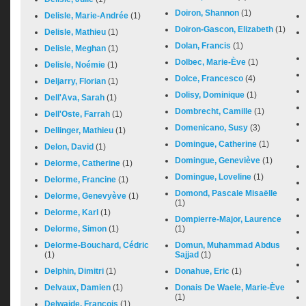
Doiron, Shannon
(1)
Delisle, Marie-Andrée
(1)
Doiron-Gascon, Elizabeth
(1)
Delisle, Mathieu
(1)
Dolan, Francis
(1)
Delisle, Meghan
(1)
Dolbec, Marie-Ève
(1)
Delisle, Noémie
(1)
Dolce, Francesco
(4)
Deljarry, Florian
(1)
Dolisy, Dominique
(1)
Dell'Ava, Sarah
(1)
Dombrecht, Camille
(1)
Dell'Oste, Farrah
(1)
Domenicano, Susy
(3)
Dellinger, Mathieu
(1)
Domingue, Catherine
(1)
Delon, David
(1)
Domingue, Geneviève
(1)
Delorme, Catherine
(1)
Domingue, Loveline
(1)
Delorme, Francine
(1)
Domond, Pascale Misaëlle
Delorme, Genevyève
(1)
(1)
Delorme, Karl
(1)
Dompierre-Major, Laurence
Delorme, Simon
(1)
(1)
Delorme-Bouchard, Cédric
Domun, Muhammad Abdus
(1)
Sajjad
(1)
Delphin, Dimitri
(1)
Donahue, Eric
(1)
Delvaux, Damien
(1)
Donais De Waele, Marie-Ève
(1)
Delwaide, François
(1)