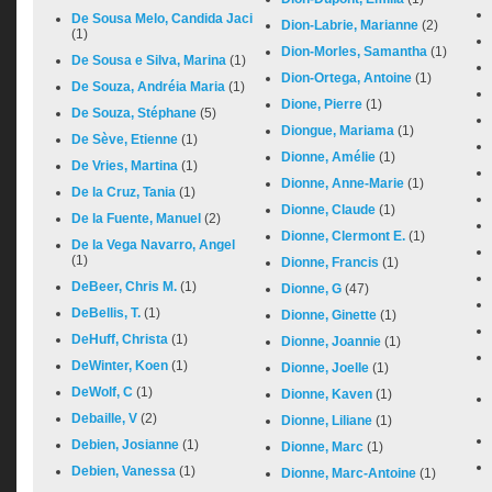
De Sousa Melo, Candida Jaci
Dion-Labrie, Marianne
(2)
(1)
Dion-Morles, Samantha
(1)
De Sousa e Silva, Marina
(1)
Dion-Ortega, Antoine
(1)
De Souza, Andréia Maria
(1)
Dione, Pierre
(1)
De Souza, Stéphane
(5)
Diongue, Mariama
(1)
De Sève, Etienne
(1)
Dionne, Amélie
(1)
De Vries, Martina
(1)
Dionne, Anne-Marie
(1)
De la Cruz, Tania
(1)
Dionne, Claude
(1)
De la Fuente, Manuel
(2)
Dionne, Clermont E.
(1)
De la Vega Navarro, Angel
(1)
Dionne, Francis
(1)
DeBeer, Chris M.
(1)
Dionne, G
(47)
DeBellis, T.
(1)
Dionne, Ginette
(1)
DeHuff, Christa
(1)
Dionne, Joannie
(1)
DeWinter, Koen
(1)
Dionne, Joelle
(1)
DeWolf, C
(1)
Dionne, Kaven
(1)
Debaille, V
(2)
Dionne, Liliane
(1)
Debien, Josianne
(1)
Dionne, Marc
(1)
Debien, Vanessa
(1)
Dionne, Marc-Antoine
(1)