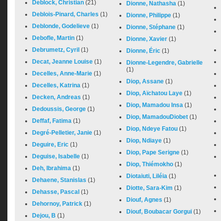
Deblock, Christian
(21)
Dionne, Nathasha
(1)
Deblois-Pinard, Charles
(1)
Dionne, Philippe
(1)
Deblonde, Godelieve
(1)
Dionne, Stéphane
(1)
Debofle, Martin
(1)
Dionne, Xavier
(1)
Debrumetz, Cyril
(1)
Dionne, Éric
(1)
Decat, Jeanne Louise
(1)
Dionne-Legendre, Gabrielle
(1)
Decelles, Anne-Marie
(1)
Diop, Assane
(1)
Decelles, Katrina
(1)
Diop, Aïchatou Laye
(1)
Decken, Andreas
(1)
Diop, Mamadou Insa
(1)
Dedoussis, George
(1)
Diop, MamadouDiobet
(1)
Deffaf, Fatima
(1)
Diop, Ndeye Fatou
(1)
Degré-Pelletier, Janie
(1)
Diop, Ndiaye
(1)
Deguire, Eric
(1)
Diop, Pape Serigne
(1)
Deguise, Isabelle
(1)
Diop, Thiémokho
(1)
Deh, Ibrahima
(1)
Diotaiuti, Liléia
(1)
Dehaene, Stanislas
(1)
Diotte, Sara-Kim
(1)
Dehasse, Pascal
(1)
Diouf, Agnes
(1)
Dehornoy, Patrick
(1)
Diouf, Boubacar Gorgui
(1)
Dejou, B
(1)