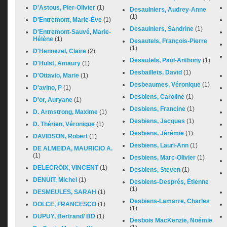
D'Astous, Pier-Olivier
(1)
Desaulniers, Audrey-Anne
(1)
D'Entremont, Marie-Ève
(1)
Desaulniers, Sandrine
(1)
D'Entremont-Sauvé, Marie-
Hélène
(1)
Desautels, François-Pierre
(1)
D'Hennezel, Claire
(2)
Desautels, Paul-Anthony
(1)
D'Hulst, Amaury
(1)
Desbaillets, David
(1)
D'Ottavio, Marie
(1)
Desbeaumes, Véronique
(1)
D'avino, P
(1)
Desbiens, Caroline
(1)
D'or, Auryane
(1)
Desbiens, Francine
(1)
D. Armstrong, Maxime
(1)
Desbiens, Jacques
(1)
D. Thérien, Véronique
(1)
Desbiens, Jérémie
(1)
DAVIDSON, Robert
(1)
Desbiens, Lauri-Ann
(1)
DE ALMEIDA, MAURICIO A.
(1)
Desbiens, Marc-Olivier
(1)
DELECROIX, VINCENT
(1)
Desbiens, Steven
(1)
DENUIT, Michel
(1)
Desbiens-Després, Étienne
(1)
DESMEULES, SARAH
(1)
Desbiens-Lamarre, Charles
DOLCE, FRANCESCO
(1)
(1)
DUPUY, Bertrand/ BD
(1)
Desbois MacKenzie, Noémie