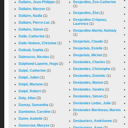
Dallaire, Jean-Philippe
(1)
Desjardins, Ève-Catherine
(1)
Dallaire, Maryse
(1)
Desjardins, Éloi
(1)
Dallaire, Nadia
(1)
Desjardins-Crépeau,
Dallaire, Pierre-Luc
(3)
Laurence
(1)
Dallaire, Simon
(1)
Desjardins-Martin, Nathaly
(1)
Dalle, Catherine
(1)
Desjarlais, Claude
(1)
Dalle-Vedove, Christine
(1)
Desjarlais, Estelle
(1)
Dallouli, Sophia
(1)
Desjarlais, Michel
(1)
Dalmasso, Nicolas
(1)
Deslandes, Charles
(1)
Dalphond-Laporte, Hugo
(2)
Deslandes, Christophe
(1)
Dalpé, Catherine
(2)
Deslandes, Dominic
(1)
Dalpé, Julien
(1)
Deslandes, Manon
(2)
Dalpé, Mariane
(1)
Deslandes, Sandra
(1)
Dalpé, Robert
(2)
Deslandes, Simon
(1)
Daly, Allan
(3)
Deslandes Leduc, Julie
(2)
Damay, Samantha
(1)
Deslandes Martineau, Marion
Damboise, Caroline
(1)
(1)
Dame, Isabelle
(1)
Deslauriers, Andréanne
(1)
Damecour, Maryse
(1)
Deslauriers, Anne
(2)