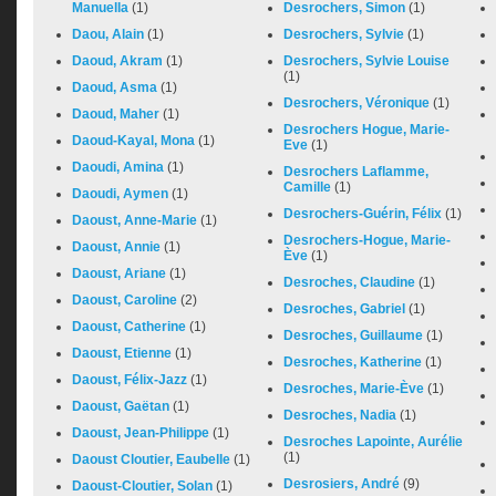
Manuella
(1)
Desrochers, Simon
(1)
Daou, Alain
(1)
Desrochers, Sylvie
(1)
Daoud, Akram
(1)
Desrochers, Sylvie Louise
(1)
Daoud, Asma
(1)
Desrochers, Véronique
(1)
Daoud, Maher
(1)
Desrochers Hogue, Marie-
Daoud-Kayal, Mona
(1)
Eve
(1)
Daoudi, Amina
(1)
Desrochers Laflamme,
Camille
(1)
Daoudi, Aymen
(1)
Desrochers-Guérin, Félix
(1)
Daoust, Anne-Marie
(1)
Desrochers-Hogue, Marie-
Daoust, Annie
(1)
Ève
(1)
Daoust, Ariane
(1)
Desroches, Claudine
(1)
Daoust, Caroline
(2)
Desroches, Gabriel
(1)
Daoust, Catherine
(1)
Desroches, Guillaume
(1)
Daoust, Etienne
(1)
Desroches, Katherine
(1)
Daoust, Félix-Jazz
(1)
Desroches, Marie-Ève
(1)
Daoust, Gaëtan
(1)
Desroches, Nadia
(1)
Daoust, Jean-Philippe
(1)
Desroches Lapointe, Aurélie
(1)
Daoust Cloutier, Eaubelle
(1)
Desrosiers, André
(9)
Daoust-Cloutier, Solan
(1)