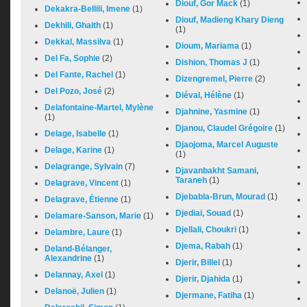
Diouf, Gor Mack
(1)
Dekakra-Bellili, Imene
(1)
Diouf, Madieng Khary Dieng
Dekhili, Ghaith
(1)
(1)
Dekkal, Massilva
(1)
Dioum, Mariama
(1)
Del Fa, Sophie
(2)
Dishion, Thomas J
(1)
Del Fante, Rachel
(1)
Dizengremel, Pierre
(2)
Del Pozo, José
(2)
Diéval, Hélène
(1)
Delafontaine-Martel, Mylène
Djahnine, Yasmine
(1)
(1)
Djanou, Claudel Grégoire
(1)
Delage, Isabelle
(1)
Djaojoma, Marcel Auguste
Delage, Karine
(1)
(1)
Delagrange, Sylvain
(7)
Djavanbakht Samani,
Taraneh
(1)
Delagrave, Vincent
(1)
Djebabla-Brun, Mourad
(1)
Delagrave, Étienne
(1)
Djediai, Souad
(1)
Delamare-Sanson, Marie
(1)
Djellali, Choukri
(1)
Delambre, Laure
(1)
Djema, Rabah
(1)
Deland-Bélanger,
Alexandrine
(1)
Djerir, Billel
(1)
Delannay, Axel
(1)
Djerir, Djahida
(1)
Delanoë, Julien
(1)
Djermane, Fatiha
(1)