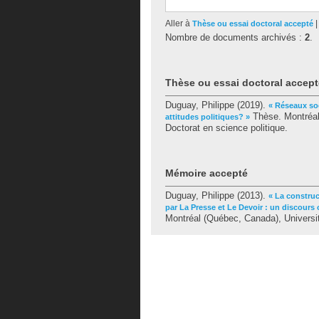
Aller à
Thèse ou essai doctoral accepté
Nombre de documents archivés :
2
.
Thèse ou essai doctoral accept
Duguay, Philippe
(2019).
« Réseaux so
Thèse. Montréal
attitudes politiques? »
Doctorat en science politique.
Mémoire accepté
Duguay, Philippe
(2013).
« La construc
par La Presse et Le Devoir : un discours 
Montréal (Québec, Canada), Universit