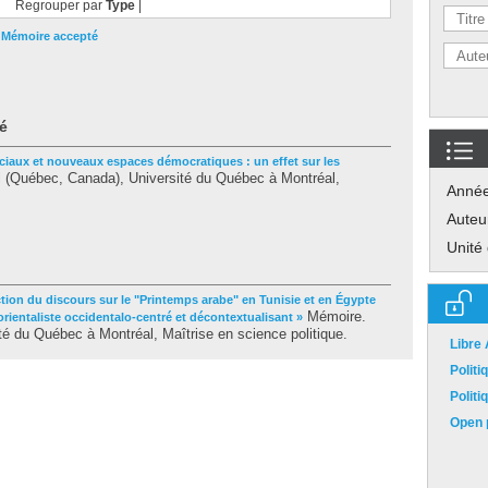
Regrouper par
Type
|
|
Mémoire accepté
é
ciaux et nouveaux espaces démocratiques : un effet sur les
 (Québec, Canada), Université du Québec à Montréal,
Anné
Auteu
Unité
tion du discours sur le "Printemps arabe" en Tunisie et en Égypte
Mémoire.
orientaliste occidentalo-centré et décontextualisant »
é du Québec à Montréal, Maîtrise en science politique.
Libre
Polit
Polit
Open p