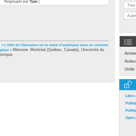
Regrouper par
Type
|
.
« L'effet de l'éducation sur le statut d'employeur dans un contexte
Mémoire. Montréal (Québec, Canada), Université du
gique »
Anné
nomique.
Auteu
Unité
Libre
Polit
Polit
Open p