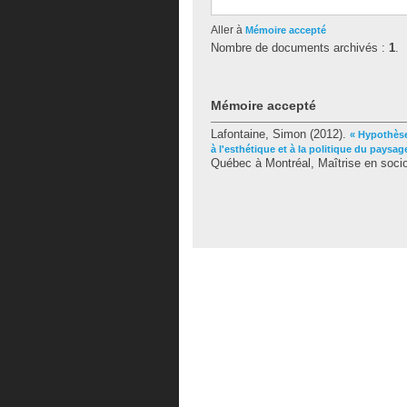
Aller à
Mémoire accepté
Nombre de documents archivés :
1
.
Mémoire accepté
Lafontaine, Simon
(2012).
« Hypothèse
à l'esthétique et à la politique du paysag
Québec à Montréal, Maîtrise en socio