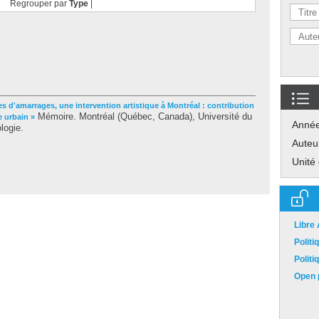
Regrouper par
Type
|
s d'amarrages, une intervention artistique à Montréal : contribution
Mémoire. Montréal (Québec, Canada), Université du
e urbain »
Anné
logie.
Auteu
Unité
Libre
Polit
Polit
Open p