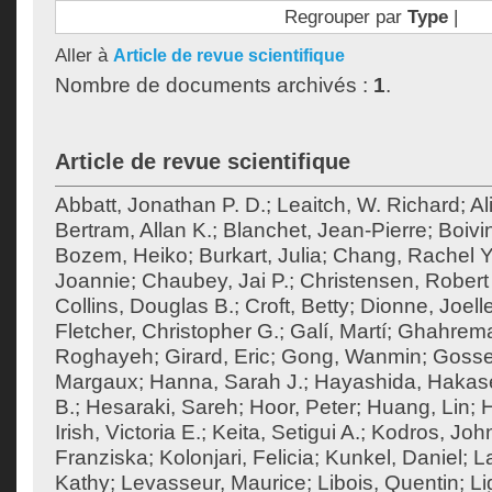
Regrouper par
Type
|
Aller à
Article de revue scientifique
Nombre de documents archivés :
1
.
Article de revue scientifique
Abbatt, Jonathan P. D.
;
Leaitch, W. Richard
;
Al
Bertram, Allan K.
;
Blanchet, Jean-Pierre
;
Boivi
Bozem, Heiko
;
Burkart, Julia
;
Chang, Rachel Y
Joannie
;
Chaubey, Jai P.
;
Christensen, Robert 
Collins, Douglas B.
;
Croft, Betty
;
Dionne, Joell
Fletcher, Christopher G.
;
Galí, Martí
;
Ghahrema
Roghayeh
;
Girard, Eric
;
Gong, Wanmin
;
Gossel
Margaux
;
Hanna, Sarah J.
;
Hayashida, Hakas
B.
;
Hesaraki, Sareh
;
Hoor, Peter
;
Huang, Lin
;
H
Irish, Victoria E.
;
Keita, Setigui A.
;
Kodros, Joh
Franziska
;
Kolonjari, Felicia
;
Kunkel, Daniel
;
La
Kathy
;
Levasseur, Maurice
;
Libois, Quentin
;
Li