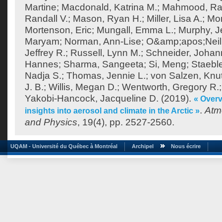
Martine
;
Macdonald, Katrina M.
;
Mahmood, Ra
Randall V.
;
Mason, Ryan H.
;
Miller, Lisa A.
;
Mor
Mortenson, Eric
;
Mungall, Emma L.
;
Murphy, J
Maryam
;
Norman, Ann-Lise
;
O&amp;apos;Neill
Jeffrey R.
;
Russell, Lynn M.
;
Schneider, Joha
Hannes
;
Sharma, Sangeeta
;
Si, Meng
;
Staeble
Nadja S.
;
Thomas, Jennie L.
;
von Salzen, Knu
J. B.
;
Willis, Megan D.
;
Wentworth, Gregory R.
Yakobi-Hancock, Jacqueline D.
(2019).
« Over
.
Atm
insights into aerosol and climate in the Arctic »
and Physics
, 19(4), pp. 2527-2560.
UQAM - Université du Québec à Montréal
Archipel
Nous écrire