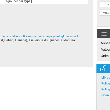
Regrouper par
Type
|
outien social associé à un traumatisme psychologique suite à un
 (Québec, Canada), Université du Québec à Montréal,
Anné
Auteu
Unité
Libre
Polit
Polit
Open p