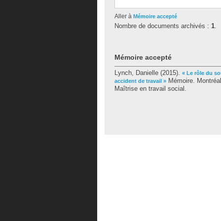
Aller à
Mémoire accepté
Nombre de documents archivés :
1
.
Mémoire accepté
Lynch, Danielle
(2015).
« Le rôle du s
Mémoire. Montréal
accident de travail »
Maîtrise en travail social.