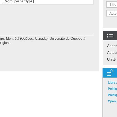
Regrouper par
Type
|
e. Montréal (Québec, Canada), Université du Québec à
ligions.
Anné
Auteu
Unité
Libre
Polit
Polit
Open p