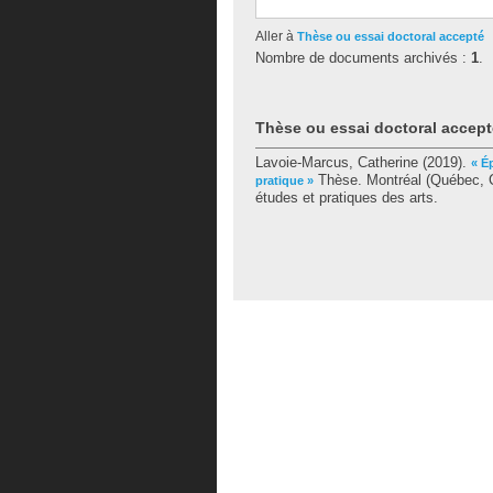
Aller à
Thèse ou essai doctoral accepté
Nombre de documents archivés :
1
.
Thèse ou essai doctoral accept
Lavoie-Marcus, Catherine
(2019).
« É
Thèse. Montréal (Québec, C
pratique »
études et pratiques des arts.