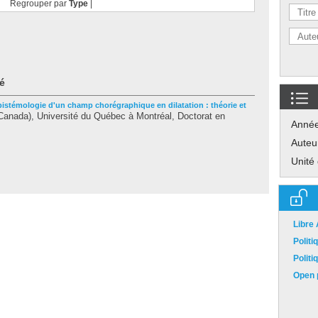
Regrouper par
Type
|
é
pistémologie d'un champ chorégraphique en dilatation : théorie et
anada), Université du Québec à Montréal, Doctorat en
Anné
Auteu
Unité
Libre
Polit
Polit
Open p