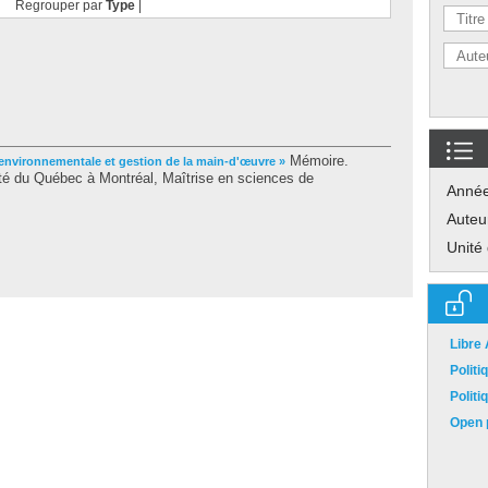
Regrouper par
Type
|
Mémoire.
environnementale et gestion de la main-d'œuvre »
té du Québec à Montréal, Maîtrise en sciences de
Anné
Auteu
Unité
Libre
Polit
Polit
Open p