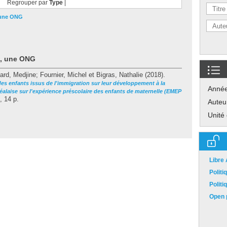
Regrouper par
Type
|
 une ONG
t, une ONG
ard, Medjine
;
Fournier, Michel
et
Bigras, Nathalie
(2018).
des enfants issus de l'immigration sur leur développement à la
Anné
éalaise sur l'expérience préscolaire des enfants de maternelle (EMEP
, 14 p.
Auteu
Unité
Libre
Polit
Polit
Open p