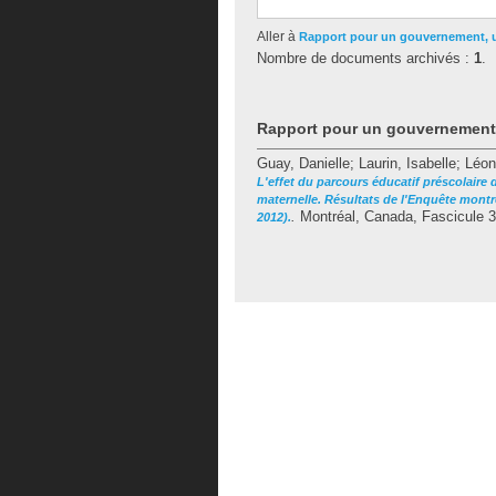
Aller à
Rapport pour un gouvernement,
Nombre de documents archivés :
1
.
Rapport pour un gouvernemen
Guay, Danielle
;
Laurin, Isabelle
;
Léon
L'effet du parcours éducatif préscolaire 
maternelle. Résultats de l'Enquête montr
.
Montréal, Canada, Fascicule 3
2012).