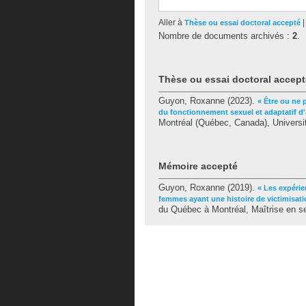
Aller à
Thèse ou essai doctoral accepté
Nombre de documents archivés :
2
.
Thèse ou essai doctoral accept
Guyon, Roxanne
(2023).
« Être ou ne 
du fonctionnement sexuel et adaptatif d'a
Montréal (Québec, Canada), Universi
Mémoire accepté
Guyon, Roxanne
(2019).
« Les expérie
femmes ayant une histoire de victimisati
du Québec à Montréal, Maîtrise en se