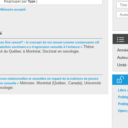
Regrouper par
Type
|
|
Mémoire accepté
é
pas être sexuel? : le concept de soi sexuel comme composante clé
Thèse.
dultes survivant.e.s d'agression sexuelle à l'enfance »
Anné
té du Québec à Montréal, Doctorat en sexologie.
Auteu
Unité
nces relationnelles et sexuelles en regard de la trahison de jeunes
Mémoire. Montréal (Québec, Canada), Université
on sexuelle »
xologie.
Libre
Polit
Polit
Open p