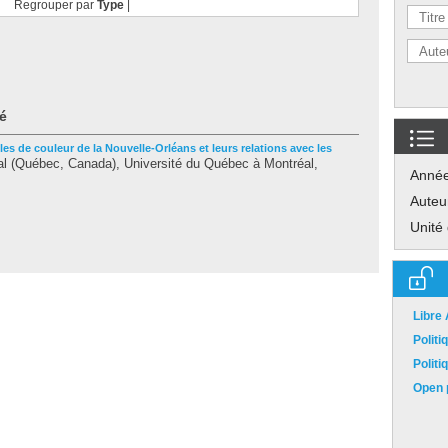
Regrouper par
Type
|
é
les de couleur de la Nouvelle-Orléans et leurs relations avec les
l (Québec, Canada), Université du Québec à Montréal,
Anné
Auteu
Unité
Libre
Polit
Polit
Open p