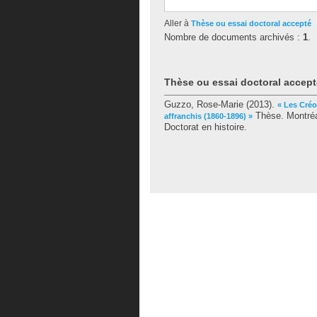
Aller à
Thèse ou essai doctoral accepté
Nombre de documents archivés :
1
.
Thèse ou essai doctoral accept
Guzzo, Rose-Marie
(2013).
« Les Créo
Thèse. Montréa
affranchis (1860-1896) »
Doctorat en histoire.