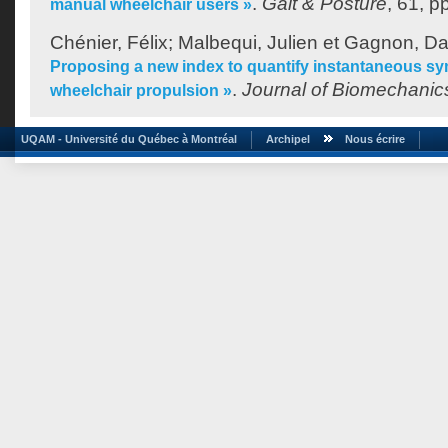
.
Gait & Posture
, 61, p
manual wheelchair users »
Chénier, Félix
;
Malbequi, Julien
et
Gagnon, Da
Proposing a new index to quantify instantaneous s
.
Journal of Biomechanic
wheelchair propulsion »
UQAM - Université du Québec à Montréal
Archipel
Nous écrire