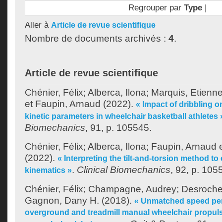
Regrouper par
Type
|
Aller à
Article de revue scientifique
Nombre de documents archivés :
4
.
Article de revue scientifique
Chénier, Félix
;
Alberca, Ilona
;
Marquis, Etienn
et
Faupin, Arnaud
(2022).
« Impact of dribbling 
kinetic parameters in wheelchair basketball athletes 
Biomechanics
, 91, p. 105545.
Chénier, Félix
;
Alberca, Ilona
;
Faupin, Arnaud
(2022).
« Interpreting the tilt-and-torsion method to
.
Clinical Biomechanics
, 92, p. 105
kinematics »
Chénier, Félix
;
Champagne, Audrey
;
Desroche
Gagnon, Dany H.
(2018).
« Unmatched speed pe
overground and treadmill manual wheelchair propuls