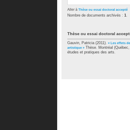
Aller à
Thèse ou essai doctoral accepté
Nombre de documents archivés :
1
.
Thèse ou essai doctoral accept
Gauvin, Patricia
(2011).
« Les effets d
Thèse. Montréal (Québec, 
artistique »
études et pratiques des arts.