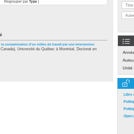
Regrouper par
Type
|
é
e la contamination d'un milieu de travail par une intervention
Canada), Université du Québec à Montréal, Doctorat en
Anné
Auteu
Unité
Libre
Polit
Polit
Open p