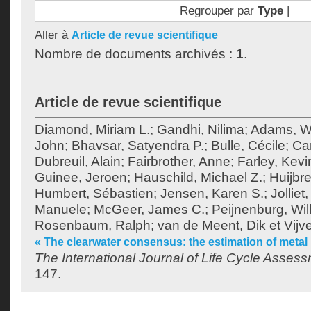
Regrouper par
Type
|
Aller à
Article de revue scientifique
Nombre de documents archivés :
1
.
Article de revue scientifique
Diamond, Miriam L.
;
Gandhi, Nilima
;
Adams, Wi
John
;
Bhavsar, Satyendra P.
;
Bulle, Cécile
;
Cam
Dubreuil, Alain
;
Fairbrother, Anne
;
Farley, Kevi
Guinee, Jeroen
;
Hauschild, Michael Z.
;
Huijbre
Humbert, Sébastien
;
Jensen, Karen S.
;
Jolliet,
Manuele
;
McGeer, James C.
;
Peijnenburg, Will
Rosenbaum, Ralph
;
van de Meent, Dik
et
Vijv
« The clearwater consensus: the estimation of metal 
The International Journal of Life Cycle Asses
147.