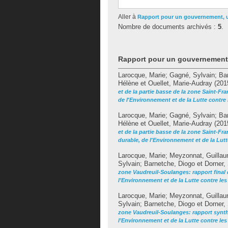
Aller à
Rapport pour un gouvernement,
Nombre de documents archivés :
5
.
Rapport pour un gouvernemen
Larocque, Marie
;
Gagné, Sylvain
;
Ba
Hélène
et
Ouellet, Marie-Audray
(201
et de la partie basse de la zone Saint-F
de l'Environnement et de la Lutte contr
Larocque, Marie
;
Gagné, Sylvain
;
Ba
Hélène
et
Ouellet, Marie-Audray
(201
et de la partie basse de la zone Saint-F
durable, de l'Environnement et de la Lut
Larocque, Marie
;
Meyzonnat, Guilla
Sylvain
;
Barnetche, Diogo
et
Dorner,
zone Vaudreuil-Soulanges: rapport final
l’Environnement et de la Lutte contre l
Larocque, Marie
;
Meyzonnat, Guilla
Sylvain
;
Barnetche, Diogo
et
Dorner,
zone Vaudreuil-Soulanges: rapport synt
l’Environnement et de la Lutte contre l