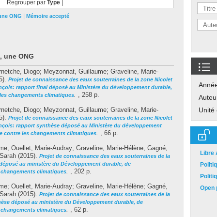
Regrouper par
Type
|
|
 une ONG
Mémoire accepté
t, une ONG
rnetche, Diogo
;
Meyzonnat, Guillaume
;
Graveline, Marie-
5).
Projet de connaissance des eaux souterraines de la zone Nicolet
Anné
rançois: rapport final déposé au Ministère du développement durable,
.
, 258 p.
e les changements climatiques
Auteu
rnetche, Diogo
;
Meyzonnat, Guillaume
;
Graveline, Marie-
Unité
5).
Projet de connaissance des eaux souterraines de la zone Nicolet
rançois: rapport synthèse déposé au Ministère du développement
.
, 66 p.
te contre les changements climatiques
ume
;
Ouellet, Marie-Audray
;
Graveline, Marie-Hélène
;
Gagné,
Libre
 Sarah
(2015).
Projet de connaissance des eaux souterraines de la
 déposé au ministère du Développement durable, de
Polit
.
, 202 p.
es changements climatiques
Polit
ume
;
Ouellet, Marie-Audray
;
Graveline, Marie-Hélène
;
Gagné,
Open p
 Sarah
(2015).
Projet de connaissance des eaux souterraines de la
hèse déposé au ministère du Développement durable, de
.
, 62 p.
es changements climatiques