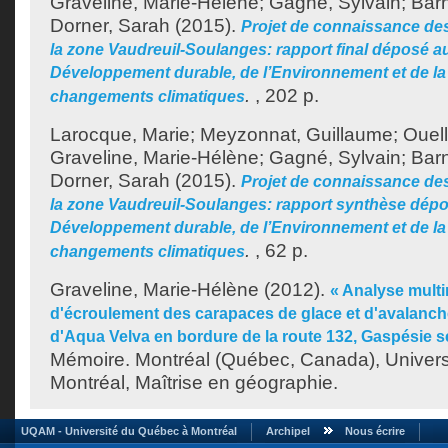
Graveline, Marie-Hélène
;
Gagné, Sylvain
;
Bar
Dorner, Sarah
(2015).
Projet de connaissance de
la zone Vaudreuil-Soulanges: rapport final déposé a
Développement durable, de l’Environnement et de la 
.
, 202 p.
changements climatiques
Larocque, Marie
;
Meyzonnat, Guillaume
;
Ouell
Graveline, Marie-Hélène
;
Gagné, Sylvain
;
Bar
Dorner, Sarah
(2015).
Projet de connaissance de
la zone Vaudreuil-Soulanges: rapport synthèse dépo
Développement durable, de l’Environnement et de la 
.
, 62 p.
changements climatiques
Graveline, Marie-Hélène
(2012).
« Analyse multi
d'écroulement des carapaces de glace et d'avalanche
d'Aqua Velva en bordure de la route 132, Gaspésie s
Mémoire. Montréal (Québec, Canada), Univer
Montréal, Maîtrise en géographie.
UQAM - Université du Québec à Montréal
Archipel
Nous écrire