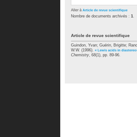
Aller à
Article de revue scientifique
Nombre de documents archivés :
1
.
Article de revue scientifique
Guindon, Yvan
;
Guérin, Brigitte
;
Ranc
W.W.
(1996).
« Lewis acids in diastereo
Chemistry
, 68(1), pp. 89-96.