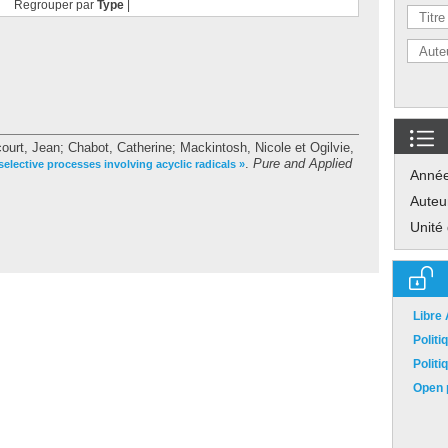
Regrouper par
Type
|
ourt, Jean
;
Chabot, Catherine
;
Mackintosh, Nicole
et
Ogilvie,
.
Pure and Applied
selective processes involving acyclic radicals »
Anné
Auteu
Unité
Libre
Polit
Polit
Open p