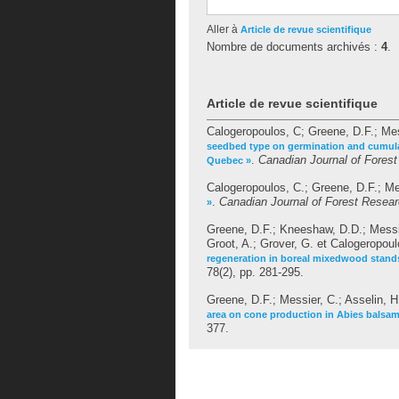
Aller à
Article de revue scientifique
Nombre de documents archivés :
4
.
Article de revue scientifique
Calogeropoulos, C
;
Greene, D.F.
;
Mes
seedbed type on germination and cumulat
.
Canadian Journal of Fores
Quebec »
Calogeropoulos, C.
;
Greene, D.F.
;
Me
.
Canadian Journal of Forest Resea
»
Greene, D.F.
;
Kneeshaw, D.D.
;
Messi
Groot, A.
;
Grover, G.
et
Calogeropoul
regeneration in boreal mixedwood stands
78(2), pp. 281-295.
Greene, D.F.
;
Messier, C.
;
Asselin, H
area on cone production in Abies balsam
377.