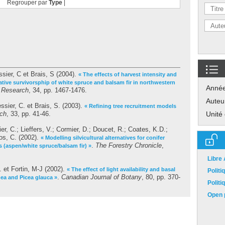
Regrouper par
Type
|
sier, C
et
Brais, S
(2004).
« The effects of harvest intensity and
ive survivorsphip of white spruce and balsam fir in northwestern
Anné
t Research
, 34, pp. 1467-1476.
Auteu
ssier, C.
et
Brais, S.
(2003).
« Refining tree recruitment models
rch
, 33, pp. 41-46.
Unité
er, C.
;
Lieffers, V.
;
Cormier, D.
;
Doucet, R.
;
Coates, K.D.
;
os, C.
(2002).
« Modelling silvicultural alternatives for conifer
.
The Forestry Chronicle
,
 (aspen/white spruce/balsam fir) »
Libre
.
et
Fortin, M-J
(2002).
« The effect of light availability and basal
Polit
.
Canadian Journal of Botany
, 80, pp. 370-
ea and Picea glauca »
Polit
Open p