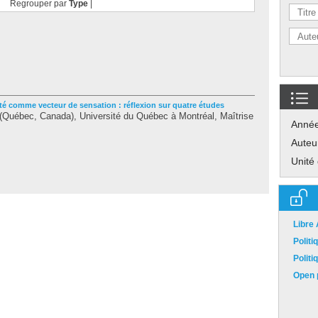
Regrouper par
Type
|
té comme vecteur de sensation : réflexion sur quatre études
Québec, Canada), Université du Québec à Montréal, Maîtrise
Anné
Auteu
Unité
Libre
Polit
Polit
Open p