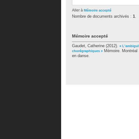
Aller à
Mémoire accepté
Nombre de documents archivés :
1
.
Mémoire accepté
Gaudet, Catherine
(2012).
« L'ambiguï
Mémoire. Montréal (
chorégraphiques »
en danse.