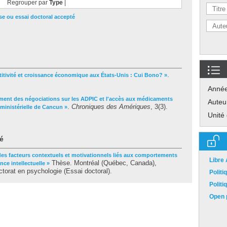
Regrouper par
Type
|
e ou essai doctoral accepté
.
itivité et croissance économique aux États-Unis : Cui Bono? »
Anné
ement des négociations sur les ADPIC et l'accès aux médicaments
Auteu
.
Chroniques des Amériques
, 3(3).
 ministérielle de Cancun »
Unité
é
des facteurs contextuels et motivationnels liés aux comportements
Libre
Thèse. Montréal (Québec, Canada),
ce intellectuelle »
torat en psychologie (Essai doctoral).
Polit
Polit
Open p