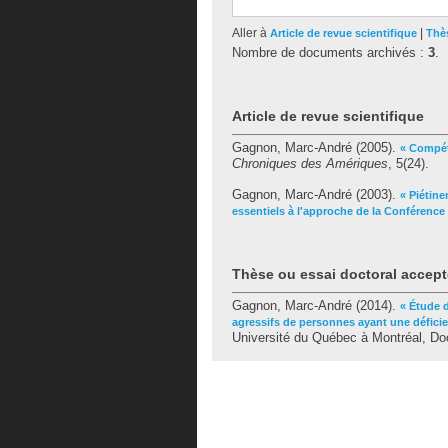
Aller à
|
Article de revue scientifique
Thès
Nombre de documents archivés :
3
.
Article de revue scientifique
Gagnon, Marc-André
(2005).
« Compét
Chroniques des Amériques
, 5(24).
Gagnon, Marc-André
(2003).
« Piétin
essentiels à l'approche de la Conférence
Thèse ou essai doctoral accept
Gagnon, Marc-André
(2014).
« Étude 
agressifs de personnes ayant une déficien
Université du Québec à Montréal, Doc