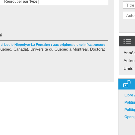
Regrouper par
Type
|
é
el Louis-Hippolyte-La Fontaine : aux origines d'une infrastructure
uébec, Canada), Université du Québec à Montréal, Doctorat
Anné
Auteu
Unité
Libre
Polit
Polit
Open p