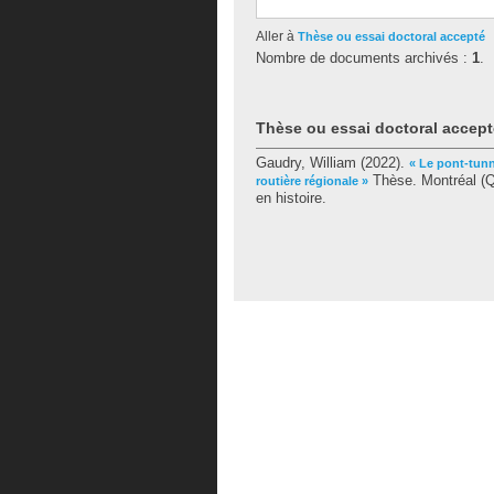
Aller à
Thèse ou essai doctoral accepté
Nombre de documents archivés :
1
.
Thèse ou essai doctoral accept
Gaudry, William
(2022).
« Le pont-tunn
Thèse. Montréal (Q
routière régionale »
en histoire.