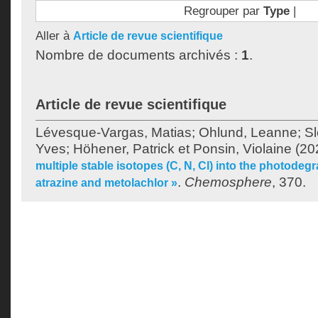
Regrouper par
Type
|
Aller à
Article de revue scientifique
Nombre de documents archivés :
1
.
Article de revue scientifique
Lévesque-Vargas, Matias
;
Ohlund, Leanne
;
Sl
Yves
;
Höhener, Patrick
et
Ponsin, Violaine
(20
multiple stable isotopes (C, N, Cl) into the photodeg
.
Chemosphere
, 370.
atrazine and metolachlor »