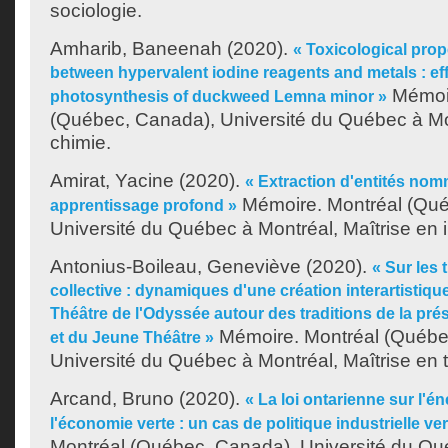
sociologie.
Amharib, Baneenah
(2020).
« Toxicological pro
between hypervalent iodine reagents and metals : ef
Mémoir
photosynthesis of duckweed Lemna minor »
(Québec, Canada), Université du Québec à Mon
chimie.
Amirat, Yacine
(2020).
« Extraction d'entités no
Mémoire. Montréal (Qué
apprentissage profond »
Université du Québec à Montréal, Maîtrise en 
Antonius-Boileau, Geneviève
(2020).
« Sur les
collective : dynamiques d'une création interartistiqu
Théâtre de l'Odyssée autour des traditions de la pr
Mémoire. Montréal (Québe
et du Jeune Théâtre »
Université du Québec à Montréal, Maîtrise en t
Arcand, Bruno
(2020).
« La loi ontarienne sur l'én
l'économie verte : un cas de politique industrielle ve
Montréal (Québec, Canada), Université du Qu