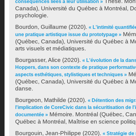
Thèse. Mont
conséquences liées à leur utilisation »
Canada), Université du Québec à Montréal, Do
psychologie.
Bourdon, Guillaume
(2020).
« L'intimité quantifi
Mémo
une pratique artistique issue du prototypage »
(Québec, Canada), Université du Québec à Mon
arts visuels et médiatiques.
Bourgasser, Alice
(2020).
« L'évolution de la dan
Hoppers, dans son contexte de pratique performative
Mém
aspects esthétiques, stylistiques et techniques »
(Québec, Canada), Université du Québec à Mon
danse.
Bourgeon, Mathilde
(2020).
« Détention des migra
l'implication de CoreCivic dans la sécuritisation de 
Mémoire. Montréal (Québec, Cana
documentée »
Québec à Montréal, Maîtrise en science politi
Bourgouin, Jean-Philippe
(2020).
« Stratégie d