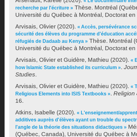
Arsenault, Karelle
(2020).
« Le documentaire inter
Thèse. Montréal (Québ
recherche par l'écriture »
Université du Québec à Montréal, Doctorat e
Arvisais, Olivier
(2020).
« Accès, persévérance sco
sécurité des élèves du programme d'éducation accé
Thèse. Montréal 
réfugiés de Dadaab au Kenya »
Université du Québec à Montréal, Doctorat en
Arvisais, Olivier
et
Guidère, Mathieu
(2020).
« 
.
Jour
how Islamic State established its curriculum »
Studies
.
Arvisais, Olivier
et
Guidère, Mathieu
(2020).
« 
.
Religion
Religious Elements into ISIS Textbooks »
16.
Atkins, Isabelle
(2020).
« L'enseignement/apprent
additives auprès d'élèves ayant un trouble du spectr
Mém
l'angle de la théorie des situations didactiques »
(Québec, Canada), Université du Québec à Mon