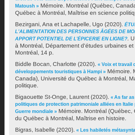
Mémoire. Montréal (Québec, Canada)
Matoush »
Québec à Montréal, Maîtrise en science politi
Bezirgani, Ana
et
Lachapelle, Ugo
(2020).
ÉTU
L'ALIMENTATION DES PERSONNES ÂGÉES DE MO
.
Un
APPORT POTENTIEL DE L’ÉPICERIE EN LIGNE?
à Montréal, Département d'études urbaines et 
Montréal, 14 p.
Biddle Bocan, Charlotte
(2020).
« Voix et travai
Mémoire. M
développements touristiques à Hampi »
Canada), Université du Québec à Montréal, Ma
politique.
Bigaouette St-Onge, Laurent
(2020).
« As far as
politiques de protection patrimoniale alliées en Ital
Mémoire. Montréal (Québec, 
Guerre mondiale »
du Québec à Montréal, Maîtrise en histoire.
Bigras, Isabelle
(2020).
« Les habiletés métasynta