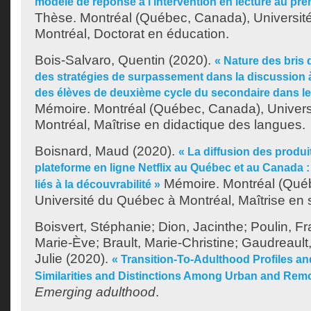
modèle de réponse à l'intervention en lecture au pre
Thèse. Montréal (Québec, Canada), Universit
Montréal, Doctorat en éducation.
Bois-Salvaro, Quentin
(2020).
« Nature des bris
des stratégies de surpassement dans la discussion à 
des élèves de deuxième cycle du secondaire dans le
Mémoire. Montréal (Québec, Canada), Univer
Montréal, Maîtrise en didactique des langues.
Boisnard, Maud
(2020).
« La diffusion des produit
plateforme en ligne Netflix au Québec et au Canada :
Mémoire. Montréal (Qué
liés à la découvrabilité »
Université du Québec à Montréal, Maîtrise en s
Boisvert, Stéphanie
;
Dion, Jacinthe
;
Poulin, Fr
Marie-Ève
;
Brault, Marie-Christine
;
Gaudreault
Julie
(2020).
« Transition-To-Adulthood Profiles an
Similarities and Distinctions Among Urban and Rem
Emerging adulthood
.