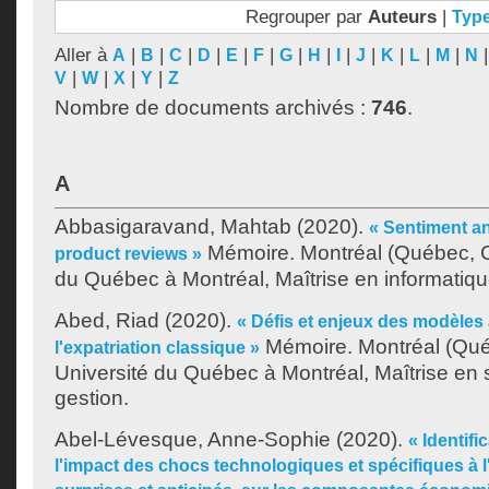
Regrouper par
Auteurs
|
Typ
Aller à
|
|
|
|
|
|
|
|
|
|
|
|
|
A
B
C
D
E
F
G
H
I
J
K
L
M
N
|
|
|
|
V
W
X
Y
Z
Nombre de documents archivés :
746
.
A
Abbasigaravand, Mahtab
(2020).
« Sentiment an
Mémoire. Montréal (Québec, C
product reviews »
du Québec à Montréal, Maîtrise en informatiqu
Abed, Riad
(2020).
« Défis et enjeux des modèles a
Mémoire. Montréal (Qu
l'expatriation classique »
Université du Québec à Montréal, Maîtrise en 
gestion.
Abel-Lévesque, Anne-Sophie
(2020).
« Identifi
l'impact des chocs technologiques et spécifiques à l