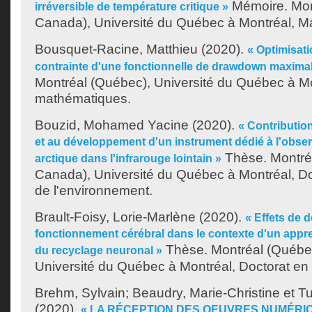
Mémoire. Mon
irréversible de température critique »
Canada), Université du Québec à Montréal, Maî
Bousquet-Racine, Matthieu
(2020).
« Optimisati
contrainte d'une fonctionnelle de drawdown maximal
Montréal (Québec), Université du Québec à Mo
mathématiques.
Bouzid, Mohamed Yacine
(2020).
« Contribution
et au développement d'un instrument dédié à l'obse
Thèse. Montré
arctique dans l'infrarouge lointain »
Canada), Université du Québec à Montréal, Do
de l'environnement.
Brault-Foisy, Lorie-Marlène
(2020).
« Effets de d
fonctionnement cérébral dans le contexte d'un appr
Thèse. Montréal (Québe
du recyclage neuronal »
Université du Québec à Montréal, Doctorat en
Brehm, Sylvain
;
Beaudry, Marie-Christine
et
Tu
(2020).
« LA RÉCEPTION DES OEUVRES NUMÉRI