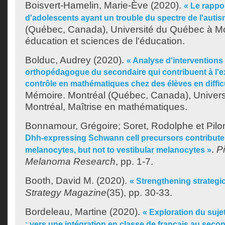
Boisvert-Hamelin, Marie-Ève
(2020).
« Le rappor
d'adolescents ayant un trouble du spectre de l'autis
(Québec, Canada), Université du Québec à Mo
éducation et sciences de l'éducation.
Bolduc, Audrey
(2020).
« Analyse d'intervention
orthopédagogue du secondaire qui contribuent à l'e
contrôle en mathématiques chez des élèves en diffic
Mémoire. Montréal (Québec, Canada), Univer
Montréal, Maîtrise en mathématiques.
Bonnamour, Grégoire
;
Soret, Rodolphe
et
Pilo
Dhh‐expressing Schwann cell precursors contribute 
.
P
melanocytes, but not to vestibular melanocytes »
Melanoma Research
, pp. 1-7.
Booth, David M.
(2020).
« Strengthening strategic
Strategy Magazine
(35), pp. 30-33.
Bordeleau, Martine
(2020).
« Exploration du suje
: vers une intégration en classe de français au secon