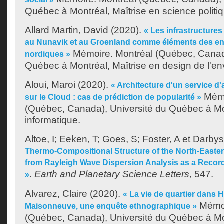
Québec à Montréal, Maîtrise en science politi
Allard Martin, David
(2020).
« Les infrastructures
au Nunavik et au Groenland comme éléments des e
Mémoire. Montréal (Québec, Canada
nordiques »
Québec à Montréal, Maîtrise en design de l'e
Aloui, Maroi
(2020).
« Architecture d'un service 
Mémo
sur le Cloud : cas de prédiction de popularité »
(Québec, Canada), Université du Québec à Mon
informatique.
Altoe, I
;
Eeken, T
;
Goes, S
;
Foster, A
et
Darbys
Thermo-Compositional Structure of the North-Easte
from Rayleigh Wave Dispersion Analysis as a Record 
.
Earth and Planetary Science Letters
, 547.
»
Alvarez, Claire
(2020).
« La vie de quartier dans 
Mémoi
Maisonneuve, une enquête ethnographique »
(Québec, Canada), Université du Québec à Mon