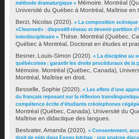
Mémoire. Montréal (Qu
méthode dramaturgique »
Université du Québec à Montréal, Maîtrise en t
Berzi, Nicolas
(2020).
« La composition scénique f
«Cleansed» : dispositif-réseau et devenir-partition d
Thèse. Montréal (Québec, Can
interdisciplinaire »
Québec à Montréal, Doctorat en études et prat
Besner, Louis-Simon
(2020).
« La discipline au s
québécoises : garantir les droits procéduraux de la 
Mémoire. Montréal (Québec, Canada), Univer
Montréal, Maîtrise en droit.
Besselle, Sophie
(2020).
« Les effets d'une app
du français reposant sur la réflexion translinguistiqu
compétence écrite d'étudiants créolophones cégépi
Montréal (Québec, Canada), Université du Qu
Maîtrise en didactique des langues.
Bestvater, Amanda
(2020).
« Consentement, accep
droit de véto dans Eeyou Istchee : une analyse discur