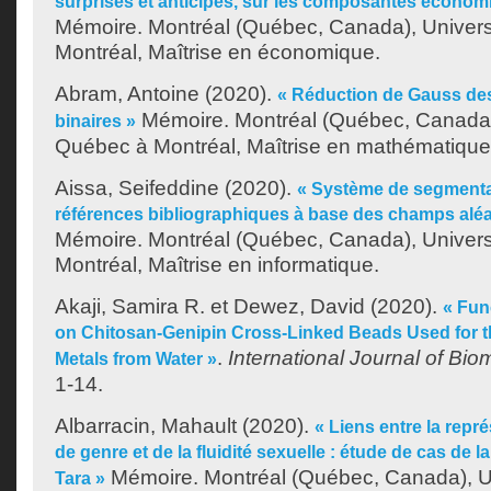
surprises et anticipés, sur les composantes économ
Mémoire. Montréal (Québec, Canada), Univer
Montréal, Maîtrise en économique.
Abram, Antoine
(2020).
« Réduction de Gauss de
Mémoire. Montréal (Québec, Canada),
binaires »
Québec à Montréal, Maîtrise en mathématique
Aissa, Seifeddine
(2020).
« Système de segmenta
références bibliographiques à base des champs aléa
Mémoire. Montréal (Québec, Canada), Univer
Montréal, Maîtrise en informatique.
Akaji, Samira R.
et
Dewez, David
(2020).
« Fun
on Chitosan-Genipin Cross-Linked Beads Used for t
.
International Journal of Bio
Metals from Water »
1-14.
Albarracin, Mahault
(2020).
« Liens entre la repré
de genre et de la fluidité sexuelle : étude de cas de l
Mémoire. Montréal (Québec, Canada), U
Tara »