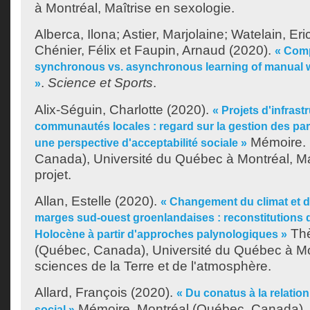
à Montréal, Maîtrise en sexologie.
Alberca, Ilona
;
Astier, Marjolaine
;
Watelain, Eri
Chénier, Félix
et
Faupin, Arnaud
(2020).
« Comp
synchronous vs. asynchronous learning of manual 
.
Science et Sports
.
»
Alix-Séguin, Charlotte
(2020).
« Projets d'infrast
communautés locales : regard sur la gestion des pa
Mémoire. 
une perspective d'acceptabilité sociale »
Canada), Université du Québec à Montréal, Ma
projet.
Allan, Estelle
(2020).
« Changement du climat et d
marges sud-ouest groenlandaises : reconstitutions de
Thè
Holocène à partir d'approches palynologiques »
(Québec, Canada), Université du Québec à Mo
sciences de la Terre et de l'atmosphère.
Allard, François
(2020).
« Du conatus à la relation 
Mémoire. Montréal (Québec, Canada), 
social »