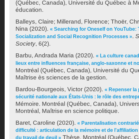
(Québec, Canada), Université du Québec à Mon
éducation.
Balleys, Claire
;
Millerand, Florence
;
Thoër, Chr
Nina
(2020).
« Searching for Oneself on YouTube:
.
S
Socialization and Social Recognition Processes »
Society
, 6(2).
Barbu, Andrada Maria
(2020).
« La culture canad
lieux entre influences française, anglo-saxonne et n
Montréal (Québec, Canada), Université du Qu
Maîtrise ès sciences de la gestion.
Bardou-Bourgeois, Victor
(2020).
« Repenser la p
sécurité nationale aux États-Unis : le rôle des entre
Mémoire. Montréal (Québec, Canada), Univer
Montréal, Maîtrise en science politique.
Baret, Caroline
(2020).
« Parentalisation contrari
difficulté : articulation de la mémoire et de l'affiliatio
Thèse. Montréal (Québec, Ca
du travail de deuil »