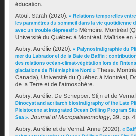
éducation.
Atoui, Sarah
(2020).
« Relations temporelles entre 
les paramètres du sommeil dans la vie quotidienne d
Mémoire. Montréal (Q
avec un trouble dépressif »
Université du Québec à Montréal, Maîtrise en 
Aubry, Aurélie
(2020).
« Palynostratigraphie du Pl
mer du Labrador et de la Baie de Baffin : contributi
des relations océan-climat-végétation lors de l'intens
Thèse. Montré
glaciations de l'Hémisphère Nord »
Canada), Université du Québec à Montréal, Do
de la Terre et de l'atmosphère.
Aubry, Aurélie
;
De Schepper, Stijn
et
de Vernal
Dinocyst and acritarch biostratigraphy of the Late Pl
Pleistocene at Integrated Ocean Drilling Program Sit
.
Journal of Micropalaeontology
, 39, pp. 
Sea »
Aubry, Aurélie
et
de Vernal, Anne
(2020).
« Baf