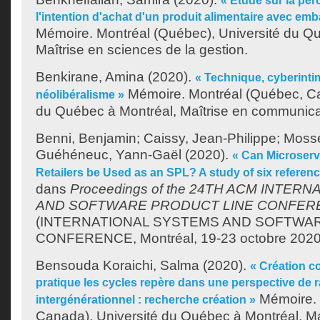
« Étude sur la perc
l'intention d'achat d'un produit alimentaire avec em
Mémoire. Montréal (Québec), Université du Q
Maîtrise en sciences de la gestion.
Benkirane, Amina
(2020).
« Technique, cyberintim
Mémoire. Montréal (Québec, Ca
néolibéralisme »
du Québec à Montréal, Maîtrise en communica
Benni, Benjamin
;
Caissy, Jean-Philippe
;
Mosse
Guéhéneuc, Yann-Gaël
(2020).
« Can Microserv
Retailers be Used as an SPL? A study of six referenc
dans
Proceedings of the 24TH ACM INTER
AND SOFTWARE PRODUCT LINE CONFER
(INTERNATIONAL SYSTEMS AND SOFTWA
CONFERENCE, Montréal, 19-23 octobre 2020)
Bensouda Koraichi, Salma
(2020).
« Création co
pratique les cycles repère dans une perspective de
Mémoire. 
intergénérationnel : recherche création »
Canada), Université du Québec à Montréal, Maî