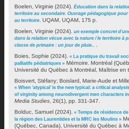
Boelen, Virginie
(2024).
Éducation dans la relatio
territoire au secondaire. Ouvrage pédagogique pour
.
UQAM, UQAM, 175 p.
au territoire
Boelen, Virginie
(2024).
un exemple concret d’un
dans la relation vécue avec la nature / le territoire à 
.
.
classe de primaire : un jour de pluie.
Boies, Sophie
(2024).
« La pratique du travail soc
Mémoire. Montréal (Québ
palliatifs pédiatriques »
Université du Québec à Montréal, Maîtrise en tr
Boisvert, Stéfany
;
Boislard, Marie-Aude
et
Mill
« When ‘atypical’ is the new typical: a critical analys
of virginity among neurodivergent men characters in
Media Studies
, 26(1), pp. 331-347.
Bolduc, Samuel
(2024).
« Temps de résidence de 
Mé
la région des Laurentides et la MRC les Moulins »
(Québec, Canada), Université du Québec à Mon