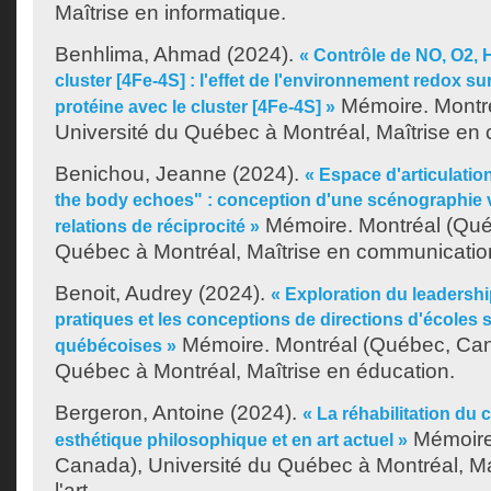
Maîtrise en informatique.
Benhlima, Ahmad
(2024).
« Contrôle de NO, O2, H
cluster [4Fe-4S] : l'effet de l'environnement redox sur
Mémoire. Montr
protéine avec le cluster [4Fe-4S] »
Université du Québec à Montréal, Maîtrise en 
Benichou, Jeanne
(2024).
« Espace d'articulati
the body echoes" : conception d'une scénographie vi
Mémoire. Montréal (Québ
relations de réciprocité »
Québec à Montréal, Maîtrise en communicatio
Benoit, Audrey
(2024).
« Exploration du leadershi
pratiques et les conceptions de directions d'écoles
Mémoire. Montréal (Québec, Cana
québécoises »
Québec à Montréal, Maîtrise en éducation.
Bergeron, Antoine
(2024).
« La réhabilitation du
Mémoire
esthétique philosophique et en art actuel »
Canada), Université du Québec à Montréal, Maî
l'art.