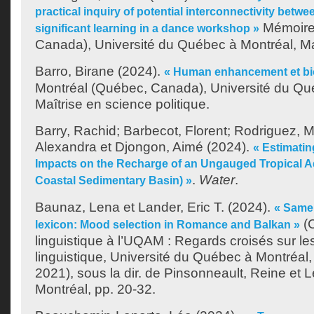
practical inquiry of potential interconnectivity betwe
Mémoire.
significant learning in a dance workshop »
Canada), Université du Québec à Montréal, Ma
Barro, Birane
(2024).
« Human enhancement et bi
Montréal (Québec, Canada), Université du Qu
Maîtrise en science politique.
Barry, Rachid
;
Barbecot, Florent
;
Rodriguez, 
Alexandra
et
Djongon, Aimé
(2024).
« Estimati
Impacts on the Recharge of an Ungauged Tropical A
.
Water
.
Coastal Sedimentary Basin) »
Baunaz, Lena
et
Lander, Eric T.
(2024).
« Same 
(C
lexicon: Mood selection in Romance and Balkan »
linguistique à l’UQAM : Regards croisés sur le
linguistique, Université du Québec à Montréal, 
2021), sous la dir. de
Pinsonneault, Reine
et
L
Montréal, pp. 20-32.