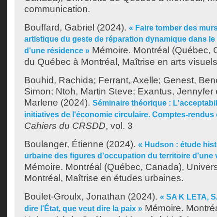
communication.
Bouffard, Gabriel
(2024).
« Faire tomber des murs
artistique du geste de réparation dynamique dans le
Mémoire. Montréal (Québec, C
d'une résidence »
du Québec à Montréal, Maîtrise en arts visuels
Bouhid, Rachida
;
Ferrant, Axelle
;
Genest, Beno
Simon
;
Ntoh, Martin Steve
;
Exantus, Jennyfer
Marlene
(2024).
Séminaire théorique : L'acceptabil
initiatives de l'économie circulaire. Comptes-rendus 
Cahiers du CRSDD
, vol. 3
Boulanger, Étienne
(2024).
« Hudson : étude hist
urbaine des figures d'occupation du territoire d'une vi
Mémoire. Montréal (Québec, Canada), Univer
Montréal, Maîtrise en études urbaines.
Boulet-Groulx, Jonathan
(2024).
« SA K LETA, S
Mémoire. Montréa
dire l'État, que veut dire la paix »