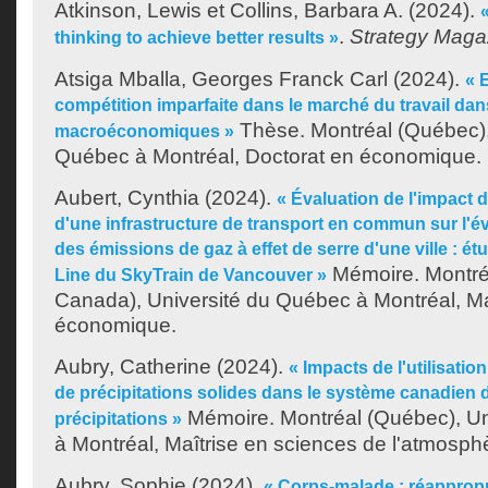
Atkinson, Lewis
et
Collins, Barbara A.
(2024).
.
Strategy Maga
thinking to achieve better results »
Atsiga Mballa, Georges Franck Carl
(2024).
« 
compétition imparfaite dans le marché du travail da
Thèse. Montréal (Québec),
macroéconomiques »
Québec à Montréal, Doctorat en économique.
Aubert, Cynthia
(2024).
« Évaluation de l'impact d
d'une infrastructure de transport en commun sur l'é
des émissions de gaz à effet de serre d'une ville : é
Mémoire. Montré
Line du SkyTrain de Vancouver »
Canada), Université du Québec à Montréal, Ma
économique.
Aubry, Catherine
(2024).
« Impacts de l'utilisatio
de précipitations solides dans le système canadien 
Mémoire. Montréal (Québec), Un
précipitations »
à Montréal, Maîtrise en sciences de l'atmosph
Aubry, Sophie
(2024).
« Corps-malade : réappropri