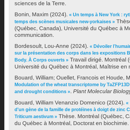
sciences de la Terre.
Bonin, Maxim
(2024).
« Un temps à New York : ry
Thèse
temps des scènes musicales new-yorkaises »
(Québec, Canada), Université du Québec à Mo
communication.
Bordesoult, Lou-Anne
(2024).
« Dévoiler l’humai
sur la présentation des corps dans les exposition
Travail dirigé. Montréal
Body. À Corps ouverts »
Université du Québec à Montréal, Maîtrise en
Bouard, William
;
Ouellet, Francois
et
Houde, M
Modulation of the wheat transcriptome by TaZFP13D
.
Plant Molecular Biolog
and drought conditions »
Bouard, William Venanzio Domenico
(2024).
«
d'un gène de la famille de protéines à doigt de zinc 
Thèse. Montréal (Québec, Ca
Triticum aestivum »
du Québec à Montréal, Doctorat en biochimie.