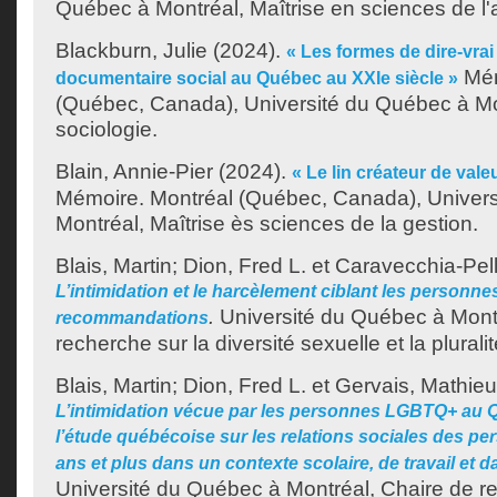
Québec à Montréal, Maîtrise en sciences de l'a
Blackburn, Julie
(2024).
« Les formes de dire-vrai 
Mém
documentaire social au Québec au XXIe siècle »
(Québec, Canada), Université du Québec à Mon
sociologie.
Blain, Annie-Pier
(2024).
« Le lin créateur de val
Mémoire. Montréal (Québec, Canada), Univer
Montréal, Maîtrise ès sciences de la gestion.
Blais, Martin
;
Dion, Fred L.
et
Caravecchia-Pell
L’intimidation et le harcèlement ciblant les personne
.
Université du Québec à Montr
recommandations
recherche sur la diversité sexuelle et la plural
Blais, Martin
;
Dion, Fred L.
et
Gervais, Mathieu
L’intimidation vécue par les personnes LGBTQ+ au Q
l’étude québécoise sur les relations sociales des 
ans et plus dans un contexte scolaire, de travail et
Université du Québec à Montréal, Chaire de re