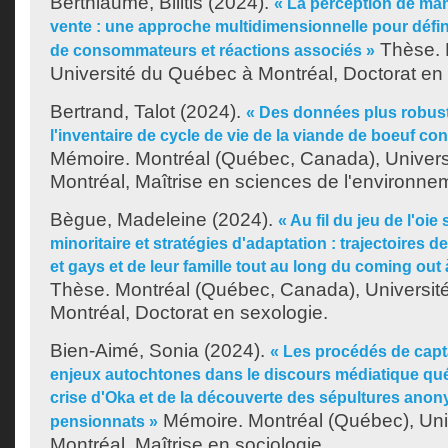
Berthiaume, Bilitis
(2024).
« La perception de man
vente : une approche multidimensionnelle pour définir
Thèse. 
de consommateurs et réactions associés »
Université du Québec à Montréal, Doctorat en 
Bertrand, Talot
(2024).
« Des données plus robust
l'inventaire de cycle de vie de la viande de boeuf
Mémoire. Montréal (Québec, Canada), Univer
Montréal, Maîtrise en sciences de l'environne
Bègue, Madeleine
(2024).
« Au fil du jeu de l'oie
minoritaire et stratégies d'adaptation : trajectoires
et gays et de leur famille tout au long du coming out à
Thèse. Montréal (Québec, Canada), Universit
Montréal, Doctorat en sexologie.
Bien-Aimé, Sonia
(2024).
« Les procédés de capt
enjeux autochtones dans le discours médiatique québ
crise d'Oka et de la découverte des sépultures ano
Mémoire. Montréal (Québec), Uni
pensionnats »
Montréal, Maîtrise en sociologie.