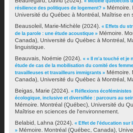
Beauregard, David
(2024).
« Modèle québécois de
Mémoire. 
résilience des politiques de logement? »
Université du Québec à Montréal, Maîtrise en s
Beausoleil, Marie-Michèle
(2024).
« Effets du st
Mémoire. Mon
de la parole : une étude acoustique »
Canada), Université du Québec à Montréal, Ma
linguistique.
Beauvais, Noémie
(2024).
« « Il m'a touché et je 
étude de cas de la mobilisation du comité des femm
Mémoire. 
travailleuses et travailleurs immigrants »
Canada), Université du Québec à Montréal, Maî
Beigas, Marie
(2024).
« Réflexions écoféministes 
écologique, inclusive et diversifiée : parcours au sei
Mémoire. Montréal (Québec), Université du Q
Maîtrise en sciences de l'environnement.
Belabid, Lahna
(2024).
« Effet de l'éducation sur
Mémoire. Montréal (Québec, Canada), Unive
»