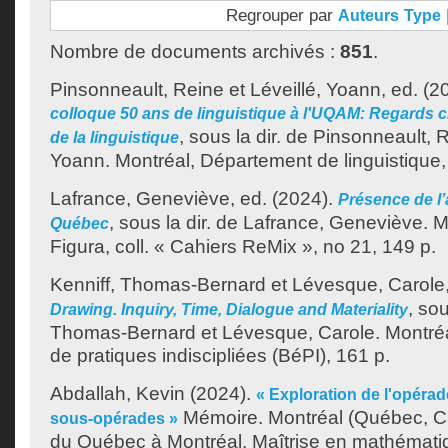
Regrouper par
Auteurs
Type
Nombre de documents archivés :
851
.
Pinsonneault, Reine
et
Léveillé, Yoann
, ed. (2
colloque 50 ans de linguistique à l'UQAM: Regards c
, sous la dir. de
Pinsonneault, 
de la linguistique
Yoann
.
Montréal, Département de linguistique
Lafrance, Geneviève
, ed. (2024).
Présence de l
, sous la dir. de
Lafrance, Geneviève
.
M
Québec
Figura, coll. « Cahiers ReMix », no 21, 149 p.
Kenniff, Thomas-Bernard
et
Lévesque, Carole
, sou
Drawing. Inquiry, Time, Dialogue and Materiality
Thomas-Bernard
et
Lévesque, Carole
.
Montré
de pratiques indiscipliées (BéPI), 161 p.
Abdallah, Kevin
(2024).
« Exploration de l'opérad
Mémoire. Montréal (Québec, Ca
sous-opérades »
du Québec à Montréal, Maîtrise en mathémati