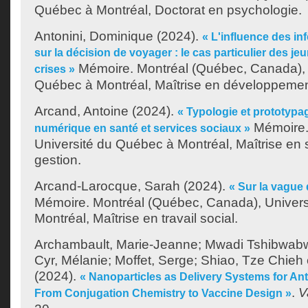
Québec à Montréal, Doctorat en psychologie.
Antonini, Dominique
(2024).
« L'influence des in
sur la décision de voyager : le cas particulier des je
Mémoire. Montréal (Québec, Canada), 
crises »
Québec à Montréal, Maîtrise en développemen
Arcand, Antoine
(2024).
« Typologie et prototyp
Mémoire.
numérique en santé et services sociaux »
Université du Québec à Montréal, Maîtrise en 
gestion.
Arcand-Larocque, Sarah
(2024).
« Sur la vague 
Mémoire. Montréal (Québec, Canada), Univer
Montréal, Maîtrise en travail social.
Archambault, Marie-Jeanne
;
Mwadi Tshibwabwa
Cyr, Mélanie
;
Moffet, Serge
;
Shiao, Tze Chieh
(2024).
« Nanoparticles as Delivery Systems for An
.
V
From Conjugation Chemistry to Vaccine Design »