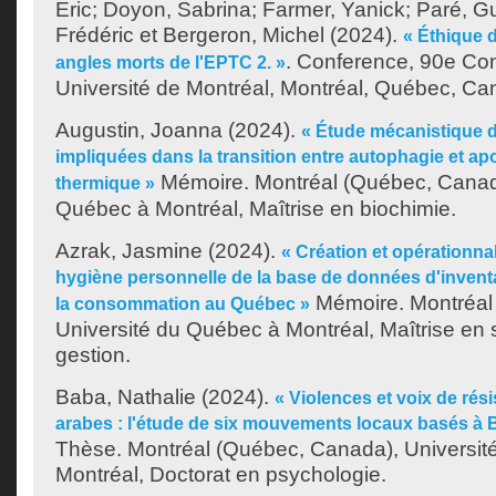
Eric
;
Doyon, Sabrina
;
Farmer, Yanick
;
Paré, G
Frédéric
et
Bergeron, Michel
(2024).
« Éthique d
. Conference, 90e Co
angles morts de l'EPTC 2. »
Université de Montréal, Montréal, Québec, Ca
Augustin, Joanna
(2024).
« Étude mécanistique d
impliquées dans la transition entre autophagie et ap
Mémoire. Montréal (Québec, Canada
thermique »
Québec à Montréal, Maîtrise en biochimie.
Azrak, Jasmine
(2024).
« Création et opérationnal
hygiène personnelle de la base de données d'inventa
Mémoire. Montréal
la consommation au Québec »
Université du Québec à Montréal, Maîtrise en 
gestion.
Baba, Nathalie
(2024).
« Violences et voix de ré
arabes : l'étude de six mouvements locaux basés à B
Thèse. Montréal (Québec, Canada), Universit
Montréal, Doctorat en psychologie.