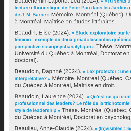
Beauchemin-Laporte, Léa
(2024).
« «Tu seras u
lecture ethnocritique de Peter Pan dans les Jardins
Mémoire. Montréal (Québec), U
de J. M. Barrie »
à Montréal, Maîtrise en études littéraires.
Beaudin, Élise
(2024).
« Étude exploratoire sur le
féminin : exemple de deux préadolescentes québéc
Thèse. Montré
perspective sociopsychanalytique »
Université du Québec à Montréal, Doctorat en
doctoral).
Beaudoin, Daphné
(2024).
« Lex protector : une
Mémoire. Montréal (Québec, Ca
interprétative? »
du Québec à Montréal, Maîtrise en droit.
Beaudoin, Laurence
(2024).
« Qu'est-ce qui cont
professionnel des leaders? Le rôle de la trichotomie 
Thèse. Montréal (Québec, C
style de leadership »
du Québec à Montréal, Doctorat en psychologie
Beaulieu, Anne-Claudie
(2024).
« (In)visibles : 