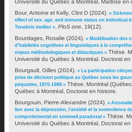
Université du Québec à Montréal, Maîtrise en
Bour, Antoine
et
Kelly, Clint D
(2024).
« Sicknes
effect of sex, age, and immune status on individual b
.
PloS one
, 19(12).
Tenebrio molitor »
Bourdages, Rosalie
(2024).
« Modélisation des c
d'habiletés cognitives et linguistiques à la compréhe
Thèse. Mo
enjeux méthodologiques et didactiques »
Université du Québec à Montréal, Doctorat en l
Bourgault, Gilles
(2024).
« La participation cito
prise de décision politique au Québec sous les gouv
Thèse. Montréal (Québec)
péquistes, 1970-1989 »
Québec à Montréal, Doctorat en histoire.
Bourgouin, Pierre-Alexandre
(2024).
« Anomalie
lien avec la dépression, l'anxiété et la somnolence d
Thèse. Mo
comportemental en sommeil paradoxal »
Université du Québec à Montréal, Doctorat en