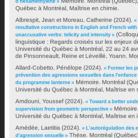
Mémoire. Montréal (Québec),
d'hexaméthylène »
Québec à Montréal, Maîtrise en chimie.
Albrespit, Jean
et
Moreau, Catherine
(2024).
«
resultative constructions in English and French with 
(Colloqu
unaccusative verbs: telicity and intensity »
linguistique : Regards croisés sur les enjeux de
Université du Québec à Montréal, 22 au 24 avril
de
Pinsonneault, Reine
et
Léveillé, Yoann
. Mo
Allard-Cobetto, Pénélope
(2024).
« Former les p
prévention des agressions sexuelles dans l'enfance 
Mémoire. Montréal (Qu
du programme lanterne »
Université du Québec à Montréal, Maîtrise en 
Amdouni, Youssef
(2024).
« Toward a better unde
Mémoire.
supervision from geometric perspective »
Université du Québec à Montréal, Maîtrise en 
Amédée, Laetitia
(2024).
« L'autorégulation des 
Thèse. Montréal (Québec),
d'agression sexuelle »