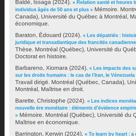
Baldé, Issaga
(2024).
« Relation santé et heures t
Mémoire. Montr
individus âgés de 50 ans et plus »
Canada), Université du Québec à Montréal, Ma
économique.
Baraton, Édouard
(2024).
« Les dépatriés : histoir
juridique et transatlantique des francités canadienn
Thèse. Montréal (Québec), Université du Québ
Doctorat en histoire.
Barbareno, Xiomara
(2024).
« Les impacts des s
sur les droits humains : le cas de l’Iran, le Vénezuela
Travail dirigé. Montréal (Québec, Canada), Un
Montréal, Maîtrise en droit.
Barette, Christophe
(2024).
« Les indices monéta
nouvelle ère monétaire : éléments d'évidence empiri
Mémoire. Montréal (Québec), Université du 
»
Maîtrise en économique.
Barrington, Kerwin
(2024).
« To learn by heart : 