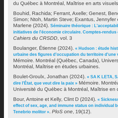
du Québec à Montréal, Maîtrise en arts visuels
Bouhid, Rachida
;
Ferrant, Axelle
;
Genest, Beno
Simon
;
Ntoh, Martin Steve
;
Exantus, Jennyfer
Marlene
(2024).
Séminaire théorique : L'acceptabil
initiatives de l'économie circulaire. Comptes-rendus 
Cahiers du CRSDD
, vol. 3
Boulanger, Étienne
(2024).
« Hudson : étude hist
urbaine des figures d'occupation du territoire d'une vi
Mémoire. Montréal (Québec, Canada), Univer
Montréal, Maîtrise en études urbaines.
Boulet-Groulx, Jonathan
(2024).
« SA K LETA, S
Mémoire. Montréa
dire l'État, que veut dire la paix »
Université du Québec à Montréal, Maîtrise en
Bour, Antoine
et
Kelly, Clint D
(2024).
« Sicknes
effect of sex, age, and immune status on individual b
.
PloS one
, 19(12).
Tenebrio molitor »