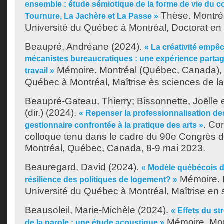
ensemble : étude sémiotique de la forme de vie du 
Thèse. Montré
Tournure, La Jachère et La Passe »
Université du Québec à Montréal, Doctorat en
Beaupré, Andréane
(2024).
« La créativité empê
mécanistes bureaucratiques : une expérience partag
Mémoire. Montréal (Québec, Canada), 
travail »
Québec à Montréal, Maîtrise ès sciences de la
Beaupré-Gateau, Thierry
;
Bissonnette, Joëlle
(dir.)
(2024).
« Repenser la professionnalisation des
. Co
gestionnaire confrontée à la pratique des arts »
colloque tenu dans le cadre du 90e Congrès d
Montréal, Québec, Canada, 8-9 mai 2023.
Beauregard, David
(2024).
« Modèle québécois de
Mémoire. 
résilience des politiques de logement? »
Université du Québec à Montréal, Maîtrise en s
Beausoleil, Marie-Michèle
(2024).
« Effets du st
Mémoire. Mon
de la parole : une étude acoustique »