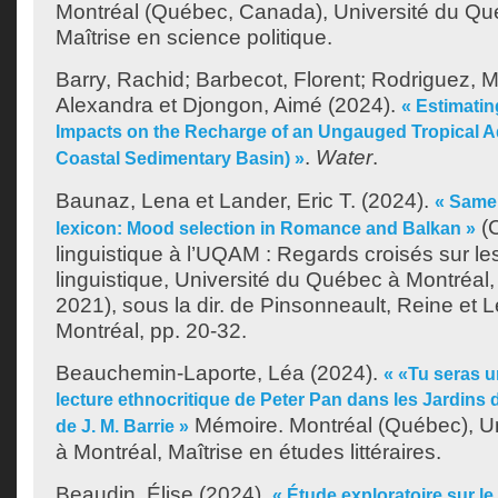
Montréal (Québec, Canada), Université du Qu
Maîtrise en science politique.
Barry, Rachid
;
Barbecot, Florent
;
Rodriguez, 
Alexandra
et
Djongon, Aimé
(2024).
« Estimati
Impacts on the Recharge of an Ungauged Tropical A
.
Water
.
Coastal Sedimentary Basin) »
Baunaz, Lena
et
Lander, Eric T.
(2024).
« Same 
(C
lexicon: Mood selection in Romance and Balkan »
linguistique à l’UQAM : Regards croisés sur le
linguistique, Université du Québec à Montréal, 
2021), sous la dir. de
Pinsonneault, Reine
et
L
Montréal, pp. 20-32.
Beauchemin-Laporte, Léa
(2024).
« «Tu seras u
lecture ethnocritique de Peter Pan dans les Jardins
Mémoire. Montréal (Québec), U
de J. M. Barrie »
à Montréal, Maîtrise en études littéraires.
Beaudin, Élise
(2024).
« Étude exploratoire sur le