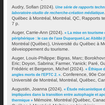
Audry, Sofian
(2024).
Une série de rapports tech
laboratoire-studio de recherche-création médiatique
Québec à Montréal, Montréal, QC, Rapports t
7 p.
Auger, Carrie-Ann
(2024).
« La mise en tourisme d
périphérique : le cas de l’axe Duparquet-Lac Abitibi 
Montréal (Québec), Université du Québec à Mo
déveioppement du tourisme.
Auger, Louis-Philippe
;
Bigras, Marc
;
Borokhov
Eric
;
Doyon, Sabrina
;
Farmer, Yanick
;
Paré, G
Frédéric
et
Bergeron, Michel
(2024).
« Éthique d
. Conference, 90e Co
angles morts de l'EPTC 2. »
Université de Montréal, Montréal, Québec, Ca
Augustin, Joanna
(2024).
« Étude mécanistique d
impliquées dans la transition entre autophagie et ap
Mémoire. Montréal (Québec, Canada
thermique »