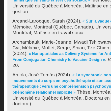
numérique en santé et services sociaux »
Université du Québec à Montréal, Maîtrise en 
gestion.
Arcand-Larocque, Sarah
(2024).
« Sur la vague 
Mémoire. Montréal (Québec, Canada), Univer
Montréal, Maîtrise en travail social.
Archambault, Marie-Jeanne
;
Mwadi Tshibwabwa
Cyr, Mélanie
;
Moffet, Serge
;
Shiao, Tze Chieh
(2024).
« Nanoparticles as Delivery Systems for An
.
V
From Conjugation Chemistry to Vaccine Design »
20.
Arriola, José-Tomás
(2024).
« La synchronie non
mouvements du corps en psychothérapie et son assoc
thérapeutique : vers une compréhension psychody
Thèse. Montréa
phénomène relationnel implicite »
Université du Québec à Montréal, Doctorat en
doctoral).