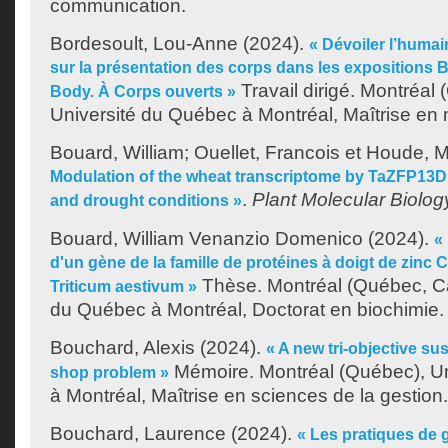
communication.
Bordesoult, Lou-Anne
(2024).
« Dévoiler l’humai
sur la présentation des corps dans les exposition
Travail dirigé. Montréal
Body. À Corps ouverts »
Université du Québec à Montréal, Maîtrise en
Bouard, William
;
Ouellet, Francois
et
Houde, M
Modulation of the wheat transcriptome by TaZFP13D
.
Plant Molecular Biolog
and drought conditions »
Bouard, William Venanzio Domenico
(2024).
«
d'un gène de la famille de protéines à doigt de zinc 
Thèse. Montréal (Québec, Ca
Triticum aestivum »
du Québec à Montréal, Doctorat en biochimie.
Bouchard, Alexis
(2024).
« A new tri-objective sus
Mémoire. Montréal (Québec), U
shop problem »
à Montréal, Maîtrise en sciences de la gestion.
Bouchard, Laurence
(2024).
« Les pratiques de g