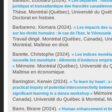
Baraton, Édouard
(2024).
« Les dépatriés : histoir
juridique et transatlantique des francités canadienn
Thèse. Montréal (Québec), Université du Québ
Doctorat en histoire.
Barbareno, Xiomara
(2024).
« Les impacts des s
sur les droits humains : le cas de l’Iran, le Vénezuela
Travail dirigé. Montréal (Québec, Canada), Un
Montréal, Maîtrise en droit.
Barette, Christophe
(2024).
« Les indices monéta
nouvelle ère monétaire : éléments d'évidence empiri
Mémoire. Montréal (Québec), Université du 
»
Maîtrise en économique.
Barrington, Kerwin
(2024).
« To learn by heart : 
practical inquiry of potential interconnectivity betwe
Mémoire.
significant learning in a dance workshop »
Canada), Université du Québec à Montréal, Ma
Barro, Birane
(2024).
« Human enhancement et bi