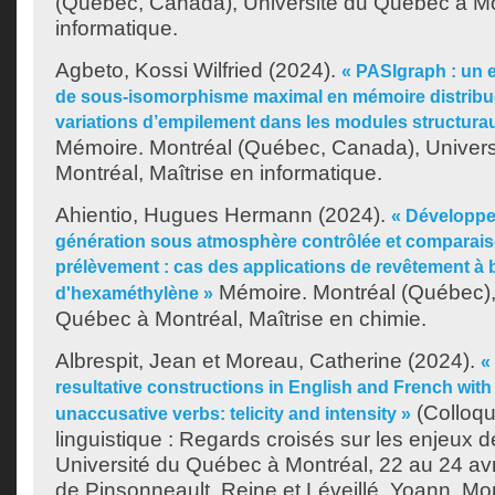
(Québec, Canada), Université du Québec à Mon
informatique.
Agbeto, Kossi Wilfried
(2024).
« PASIgraph : un 
de sous-isomorphisme maximal en mémoire distribu
variations d’empilement dans les modules structur
Mémoire. Montréal (Québec, Canada), Univer
Montréal, Maîtrise en informatique.
Ahientio, Hugues Hermann
(2024).
« Développe
génération sous atmosphère contrôlée et comparai
prélèvement : cas des applications de revêtement à 
Mémoire. Montréal (Québec),
d'hexaméthylène »
Québec à Montréal, Maîtrise en chimie.
Albrespit, Jean
et
Moreau, Catherine
(2024).
«
resultative constructions in English and French with 
(Colloqu
unaccusative verbs: telicity and intensity »
linguistique : Regards croisés sur les enjeux de
Université du Québec à Montréal, 22 au 24 avril
de
Pinsonneault, Reine
et
Léveillé, Yoann
. Mo