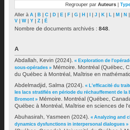
Regrouper par
Auteurs
|
Typ
Aller à
|
|
|
|
|
|
|
|
|
|
|
|
|
A
B
C
D
E
F
G
H
I
J
K
L
M
N
|
|
|
|
V
W
Y
Z
É
Nombre de documents archivés :
848
.
A
Abdallah, Kevin
(2024).
« Exploration de l'opérad
Mémoire. Montréal (Québec, Ca
sous-opérades »
du Québec à Montréal, Maîtrise en mathémati
Abdelmadjid, Salma
(2024).
« L'efficacité du tr
les lacs stratifiés en période du réchauffement de la
Mémoire. Montréal (Québec, Canada)
Bromont »
Québec à Montréal, Maîtrise en sciences de l
Abuhasirah, Yasmeen
(2024).
« Analyzing and c
dynamics dysfunctions in interpersonal dialogues »