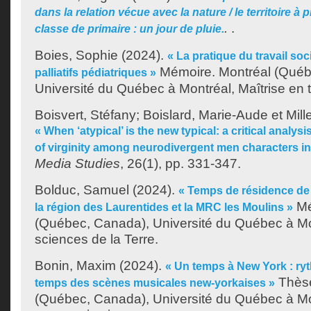
dans la relation vécue avec la nature / le territoire à 
.
.
classe de primaire : un jour de pluie.
Boies, Sophie
(2024).
« La pratique du travail soc
Mémoire. Montréal (Québ
palliatifs pédiatriques »
Université du Québec à Montréal, Maîtrise en tr
Boisvert, Stéfany
;
Boislard, Marie-Aude
et
Mill
« When ‘atypical’ is the new typical: a critical analys
of virginity among neurodivergent men characters in
Media Studies
, 26(1), pp. 331-347.
Bolduc, Samuel
(2024).
« Temps de résidence de 
Mé
la région des Laurentides et la MRC les Moulins »
(Québec, Canada), Université du Québec à Mon
sciences de la Terre.
Bonin, Maxim
(2024).
« Un temps à New York : ry
Thèse
temps des scènes musicales new-yorkaises »
(Québec, Canada), Université du Québec à Mo