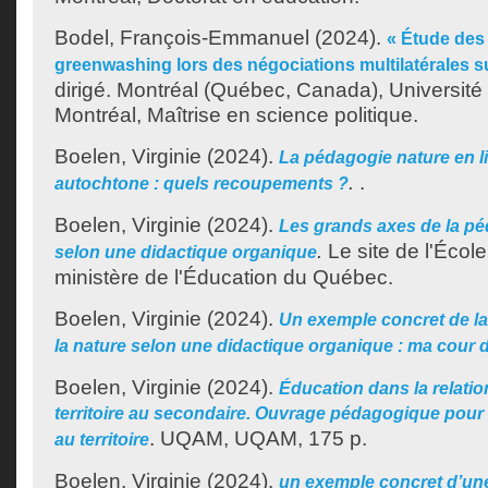
Bodel, François-Emmanuel
(2024).
« Étude des
greenwashing lors des négociations multilatérales su
dirigé. Montréal (Québec, Canada), Universit
Montréal, Maîtrise en science politique.
Boelen, Virginie
(2024).
La pédagogie nature en l
.
.
autochtone : quels recoupements ?
Boelen, Virginie
(2024).
Les grands axes de la pé
.
Le site de l'Écol
selon une didactique organique
ministère de l'Éducation du Québec.
Boelen, Virginie
(2024).
Un exemple concret de la
la nature selon une didactique organique : ma cour d
Boelen, Virginie
(2024).
Éducation dans la relatio
territoire au secondaire. Ouvrage pédagogique pour
.
UQAM, UQAM, 175 p.
au territoire
Boelen, Virginie
(2024).
un exemple concret d’un