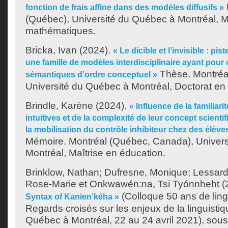
fonction de frais affine dans des modèles diffusifs »
(Québec), Université du Québec à Montréal, M
mathématiques.
Bricka, Ivan
(2024).
« Le dicible et l’invisible : pi
une famille de modèles interdisciplinaire ayant pour
Thèse. Montréa
sémantiques d’ordre conceptuel »
Université du Québec à Montréal, Doctorat en
Brindle, Karène
(2024).
« Influence de la familiar
intuitives et de la complexité de leur concept scient
la mobilisation du contrôle inhibiteur chez des élèv
Mémoire. Montréal (Québec, Canada), Univer
Montréal, Maîtrise en éducation.
Brinklow, Nathan
;
Dufresne, Monique
;
Lessard
Rose-Marie
et
Onkwawén:na, Tsi Tyónnheht
(
(Colloque 50 ans de lin
Syntax of Kanien’kéha »
Regards croisés sur les enjeux de la linguistiq
Québec à Montréal, 22 au 24 avril 2021), sous 