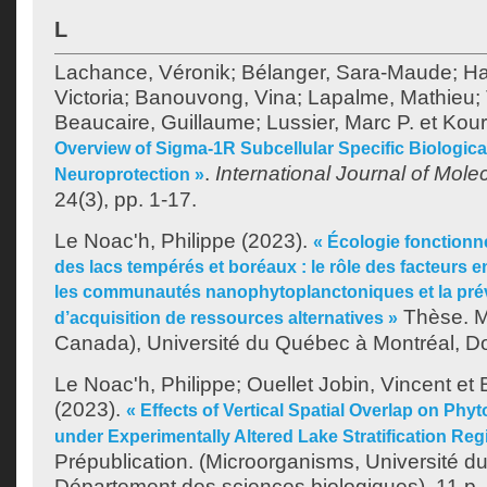
L
Lachance, Véronik
;
Bélanger, Sara-Maude
;
Ha
Victoria
;
Banouvong, Vina
;
Lapalme, Mathieu
;
Beaucaire, Guillaume
;
Lussier, Marc P.
et
Kour
Overview of Sigma-1R Subcellular Specific Biologica
.
International Journal of Mole
Neuroprotection »
24(3), pp. 1-17.
Le Noac'h, Philippe
(2023).
« Écologie fonctionn
des lacs tempérés et boréaux : le rôle des facteurs
les communautés nanophytoplanctoniques et la prév
Thèse. M
d’acquisition de ressources alternatives »
Canada), Université du Québec à Montréal, Doc
Le Noac'h, Philippe
;
Ouellet Jobin, Vincent
et
(2023).
« Effects of Vertical Spatial Overlap on Phy
under Experimentally Altered Lake Stratification Re
Prépublication. (Microorganisms, Université d
Département des sciences biologiques). 11 p.