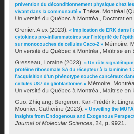
prévention du déconditionnement physique chez le
Thèse. Montréal (Q
vivant dans la communauté »
Université du Québec à Montréal, Doctorat en 
Grenier, Alex
(2023).
« Implication de ERK dans l'
cytokines pro-inflammatoires sur l'intégrité de l'épith
Mémoire. M
sur monocouches de cellules Caco-2 »
Université du Québec à Montréal, Maîtrise en b
Gresseau, Loraine
(2023).
« Un rôle signalétique
protéine ribosomale SA du récepteur à la laminine-1
l'acquisition d'un phénotype souche cancéreux dan
Mémoire. Montréa
cellules U87 de glioblastomes »
Université du Québec à Montréal, Maîtrise en 
Guo, Zhiqiang
;
Bergeron, Karl-Frédérik
;
Lingra
Mounier, Catherine
(2023).
« Unveiling the MUF
Insights from Endogenous and Exogenous Perspect
Journal of Molecular Sciences
, 24, p. 9921.