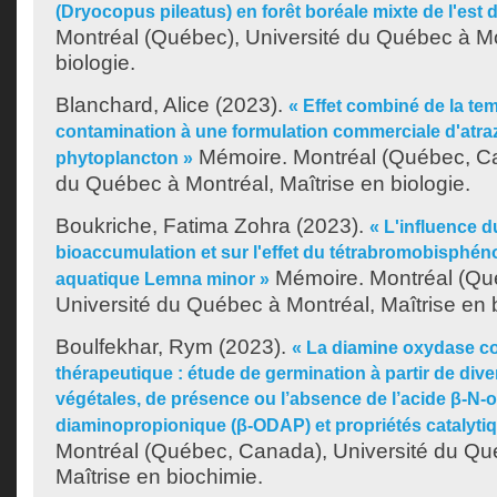
(Dryocopus pileatus) en forêt boréale mixte de l'est
Montréal (Québec), Université du Québec à Mo
biologie.
Blanchard, Alice
(2023).
« Effet combiné de la te
contamination à une formulation commerciale d'atraz
Mémoire. Montréal (Québec, Ca
phytoplancton »
du Québec à Montréal, Maîtrise en biologie.
Boukriche, Fatima Zohra
(2023).
« L'influence d
bioaccumulation et sur l'effet du tétrabromobisphéno
Mémoire. Montréal (Qu
aquatique Lemna minor »
Université du Québec à Montréal, Maîtrise en 
Boulfekhar, Rym
(2023).
« La diamine oxydase 
thérapeutique : étude de germination à partir de div
végétales, de présence ou l’absence de l’acide β-N-ox
diaminopropionique (β-ODAP) et propriétés catalyti
Montréal (Québec, Canada), Université du Qu
Maîtrise en biochimie.