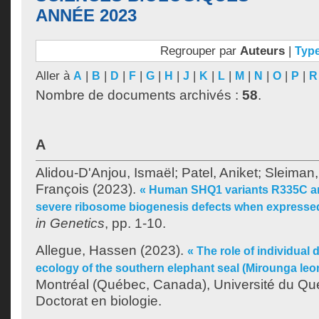
ANNÉE 2023
Regrouper par
Auteurs
|
Typ
Aller à
|
|
|
|
|
|
|
|
|
|
|
|
|
A
B
D
F
G
H
J
K
L
M
N
O
P
R
Nombre de documents archivés :
58
.
A
Alidou-D'Anjou, Ismaël
;
Patel, Aniket
;
Sleiman,
François
(2023).
« Human SHQ1 variants R335C an
severe ribosome biogenesis defects when expressed
in Genetics
, pp. 1-10.
Allegue, Hassen
(2023).
« The role of individual 
ecology of the southern elephant seal (Mirounga leo
Montréal (Québec, Canada), Université du Qu
Doctorat en biologie.