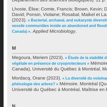
Lhoste, Élise
;
Comte, Francis
;
Brown, Kevin
;
D
David
;
Ponsin, Violaine
;
Rosabal, Maikel
et
La
(2023).
« Bacterial, archaeal, and eukaryote diversi
sessile communities inside an abandoned and flood
.
Applied Microbiology
.
Canada) »
M
Megoura, Meriem
(2023).
« Étude de la stabilité
Mémoire
végétale en présence de cryoprotecteurs »
Canada), Université du Québec à Montréal, Maî
Mordacq, Orane
(2023).
« La diversité du voisina
Mémoire. Montréal (Qu
phénologie des arbres? »
Université du Québec à Montréal, Maîtrise en b
N