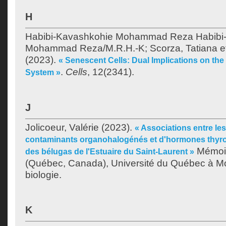
H
Habibi-Kavashkohie Mohammad Reza Habibi-
Mohammad Reza/M.R.H.-K
;
Scorza, Tatiana
e
(2023).
« Senescent Cells: Dual Implications on the
.
Cells
, 12(2341).
System »
J
Jolicoeur, Valérie
(2023).
« Associations entre le
contaminants organohalogénés et d'hormones thyro
Mémoir
des bélugas de l'Estuaire du Saint-Laurent »
(Québec, Canada), Université du Québec à Mon
biologie.
K