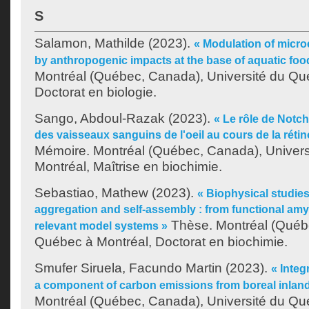
S
Salamon, Mathilde
(2023).
« Modulation of micr
by anthropogenic impacts at the base of aquatic fo
Montréal (Québec, Canada), Université du Qu
Doctorat en biologie.
Sango, Abdoul-Razak
(2023).
« Le rôle de Notc
des vaisseaux sanguins de l'oeil au cours de la rétin
Mémoire. Montréal (Québec, Canada), Univer
Montréal, Maîtrise en biochimie.
Sebastiao, Mathew
(2023).
« Biophysical studie
aggregation and self-assembly : from functional amyl
Thèse. Montréal (Québe
relevant model systems »
Québec à Montréal, Doctorat en biochimie.
Smufer Siruela, Facundo Martin
(2023).
« Integ
a component of carbon emissions from boreal inland
Montréal (Québec, Canada), Université du Qu