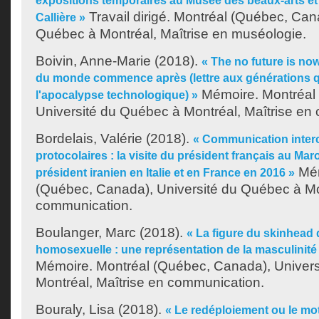
expositions temporaires au Musée des beaux-arts et
Travail dirigé. Montréal (Québec, Can
Callière »
Québec à Montréal, Maîtrise en muséologie.
Boivin, Anne-Marie
(2018).
« The no future is no
du monde commence après (lettre aux générations q
Mémoire. Montréal
l'apocalypse technologique) »
Université du Québec à Montréal, Maîtrise en
Bordelais, Valérie
(2018).
« Communication intercu
protocolaires : la visite du président français au Mar
Mém
président iranien en Italie et en France en 2016 »
(Québec, Canada), Université du Québec à Mon
communication.
Boulanger, Marc
(2018).
« La figure du skinhead
homosexuelle : une représentation de la masculinit
Mémoire. Montréal (Québec, Canada), Univer
Montréal, Maîtrise en communication.
Bouraly, Lisa
(2018).
« Le redéploiement ou le mot