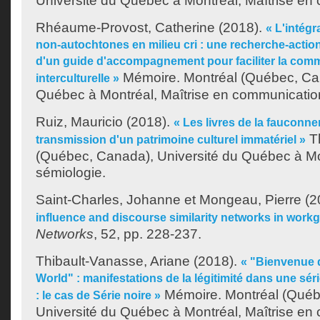
Université du Québec à Montréal, Maîtrise en
Rhéaume-Provost, Catherine
(2018).
« L'intégr
non-autochtones en milieu cri : une recherche-action
d'un guide d'accompagnement pour faciliter la com
Mémoire. Montréal (Québec, Can
interculturelle »
Québec à Montréal, Maîtrise en communicatio
Ruiz, Mauricio
(2018).
« Les livres de la fauconne
Th
transmission d'un patrimoine culturel immatériel »
(Québec, Canada), Université du Québec à Mo
sémiologie.
Saint-Charles, Johanne
et
Mongeau, Pierre
(2
influence and discourse similarity networks in work
Networks
, 52, pp. 228-237.
Thibault-Vanasse, Ariane
(2018).
« "Bienvenue 
World" : manifestations de la légitimité dans une sér
Mémoire. Montréal (Québ
: le cas de Série noire »
Université du Québec à Montréal, Maîtrise en