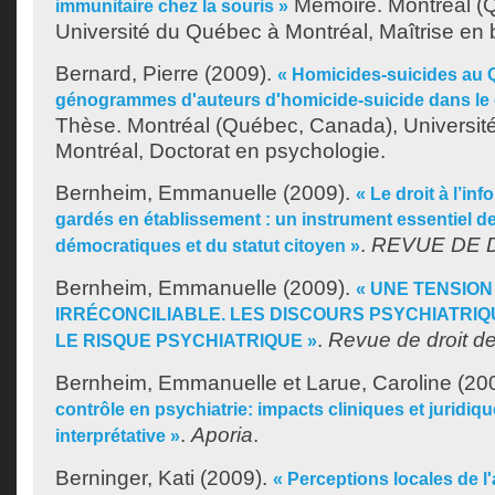
Mémoire. Montréal (
immunitaire chez la souris »
Université du Québec à Montréal, Maîtrise en b
Bernard, Pierre
(2009).
« Homicides-suicides au 
génogrammes d'auteurs d'homicide-suicide dans le 
Thèse. Montréal (Québec, Canada), Universit
Montréal, Doctorat en psychologie.
Bernheim, Emmanuelle
(2009).
« Le droit à l’in
gardés en établissement : un instrument essentiel d
.
REVUE DE 
démocratiques et du statut citoyen »
Bernheim, Emmanuelle
(2009).
« UNE TENSIO
IRRÉCONCILIABLE. LES DISCOURS PSYCHIATRIQ
.
Revue de droit d
LE RISQUE PSYCHIATRIQUE »
Bernheim, Emmanuelle
et
Larue, Caroline
(20
contrôle en psychiatrie: impacts cliniques et juridiq
.
Aporia
.
interprétative »
Berninger, Kati
(2009).
« Perceptions locales de 