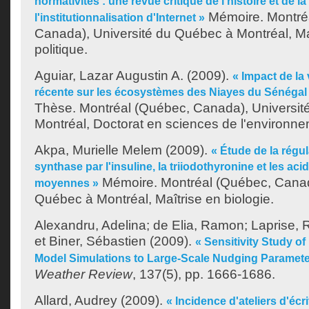
normativités : une revue critique de l'histoire et de la 
Mémoire. Montré
l'institutionnalisation d'Internet »
Canada), Université du Québec à Montréal, Ma
politique.
Aguiar, Lazar Augustin A.
(2009).
« Impact de la 
récente sur les écosystèmes des Niayes du Sénégal 
Thèse. Montréal (Québec, Canada), Universit
Montréal, Doctorat en sciences de l'environne
Akpa, Murielle Melem
(2009).
« Étude de la régul
synthase par l'insuline, la triiodothyronine et les ac
Mémoire. Montréal (Québec, Canad
moyennes »
Québec à Montréal, Maîtrise en biologie.
Alexandru, Adelina
;
de Elia, Ramon
;
Laprise, 
et
Biner, Sébastien
(2009).
« Sensitivity Study o
Model Simulations to Large-Scale Nudging Paramete
Weather Review
, 137(5), pp. 1666-1686.
Allard, Audrey
(2009).
« Incidence d'ateliers d'éc