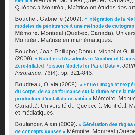
Mémoire. Montréal (Québec, Canada), 
siècle »
Québec à Montréal, Maîtrise en études des art
Boucher, Gabrielle
(2009).
« Intégration de la réal
modèles de pénétrance à une méthode de cartograph
Mémoire. Montréal (Québec, Canada), Univer
Montréal, Maîtrise en mathématiques.
Boucher, Jean-Philippe
;
Denuit, Michel
et
Guil
(2009).
« Number of Accidents or Number of Claim
.
Jour
Zero-Inflated Poisson Models for Panel Data »
Insurance
, 76(4), pp. 821-846.
Boudreau, Olivia
(2009).
« Entre l'image et l'expé
du corps, de sa performance sur la durée et de la mi
Mémoire. Montré
production d'installations vidéo »
Canada), Université du Québec à Montréal, Maî
et médiatiques.
Boulanger, Alain
(2009).
« Génération des règles d'
Mémoire. Montréal (Québe
de concepts denses »