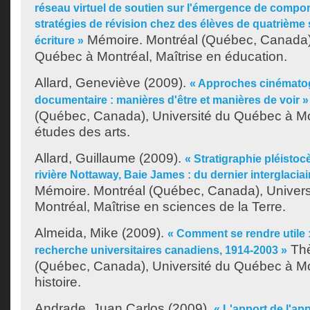
réseau virtuel de soutien sur l'émergence de compo
stratégies de révision chez des élèves de quatrième 
Mémoire. Montréal (Québec, Canada),
écriture »
Québec à Montréal, Maîtrise en éducation.
Allard, Geneviève
(2009).
« Approches cinématog
documentaire : manières d'être et manières de voir »
(Québec, Canada), Université du Québec à Mon
études des arts.
Allard, Guillaume
(2009).
« Stratigraphie pléistoc
rivière Nottaway, Baie James : du dernier interglaciai
Mémoire. Montréal (Québec, Canada), Univer
Montréal, Maîtrise en sciences de la Terre.
Almeida, Mike
(2009).
« Comment se rendre utile :
Thè
recherche universitaires canadiens, 1914-2003 »
(Québec, Canada), Université du Québec à Mo
histoire.
Andrade, Juan Carlos
(2009).
« L'apport de l'a