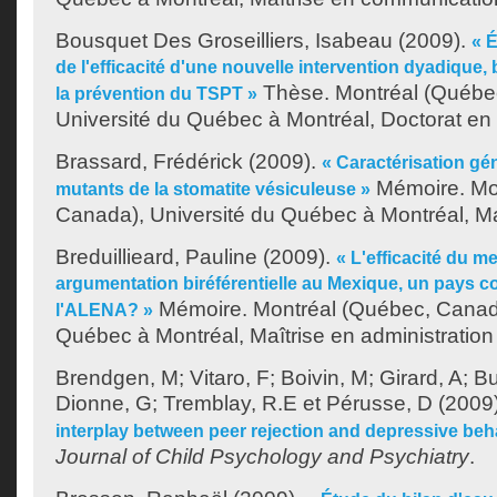
Bousquet Des Groseilliers, Isabeau
(2009).
« É
de l'efficacité d'une nouvelle intervention dyadique,
Thèse. Montréal (Québe
la prévention du TSPT »
Université du Québec à Montréal, Doctorat en
Brassard, Frédérick
(2009).
« Caractérisation gén
Mémoire. Mo
mutants de la stomatite vésiculeuse »
Canada), Université du Québec à Montréal, Maî
Breduillieard, Pauline
(2009).
« L'efficacité du m
argumentation biréférentielle au Mexique, un pays c
Mémoire. Montréal (Québec, Canada
l'ALENA? »
Québec à Montréal, Maîtrise en administration 
Brendgen, M
;
Vitaro, F
;
Boivin, M
;
Girard, A
;
Bu
Dionne, G
;
Tremblay, R.E
et
Pérusse, D
(2009
interplay between peer rejection and depressive beha
Journal of Child Psychology and Psychiatry
.