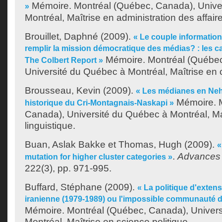
Mémoire. Montréal (Québec, Canada), Unive
»
Montréal, Maîtrise en administration des affair
Brouillet, Daphné
(2009).
« Le couple information
remplir la mission démocratique des médias? : les c
Mémoire. Montréal (Québec
The Colbert Report »
Université du Québec à Montréal, Maîtrise en
Brousseau, Kevin
(2009).
« Les médianes en Neh
Mémoire. M
historique du Cri-Montagnais-Naskapi »
Canada), Université du Québec à Montréal, Ma
linguistique.
Buan, Aslak Bakke
et
Thomas, Hugh
(2009).
«
.
Advances 
mutation for higher cluster categories »
222(3), pp. 971-995.
Buffard, Stéphane
(2009).
« La politique d'extens
iranienne (1979-1989) ou l'impossible communauté d
Mémoire. Montréal (Québec, Canada), Univer
Montréal, Maîtrise en science politique.