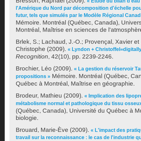
Bresson, Raphaël
(2009).
« Étude du bilan d'ea
l'Amérique du Nord par décomposition d'échelle pour
futur, tels que simulés par le Modèle Régional Canad
Mémoire. Montréal (Québec, Canada), Univer
Montréal, Maîtrise en sciences de l'atmosphèr
Brlek, S.
;
Lachaud, J.-O.
;
Provençal, Xavier
et
Christophe
(2009).
« Lyndon + Christoffel=digitall
Recognition
, 42(10), pp. 2239-2246.
Brochier, Léo
(2009).
« La gestion du réservoir Ta
Mémoire. Montréal (Québec, Cana
propositions »
Québec à Montréal, Maîtrise en géographie.
Brodeur, Mathieu
(2009).
« Implication des lipopr
métabolisme normal et pathologique du tissu osseu
(Québec, Canada), Université du Québec à Mo
biologie.
Brouard, Marie-Ève
(2009).
« L'impact des pratiq
travail sur la reconnaissance : le cas de l'industrie 