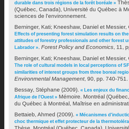
Thès
durable dans trois régions de la forêt boréale »
(Québec, Canada), Université du Québec à Mo
sciences de l'environnement.
Berninger, Kati
;
Kneeshaw, Daniel
et
Messier, 
Effects of presenting forest simulation results on th
attitudes of forestry professionals and other forest u
.
Forest Policy and Economics
, 11, 
Labrador »
Berninger, Kati
;
Kneeshaw, Daniel
et
Messier, 
The role of cultural models in local perceptions of S
similarities of interest groups from three boreal regi
Environmental Management
, 90, pp. 740-751.
Bessay, Stéphane
(2009).
« Les enjeux du finan
Mémoire. Montréal (Québec,
Afrique de l'Ouest »
du Québec à Montréal, Maîtrise en administrati
Bettaieb, Ahmed
(2009).
« Mécanismes d'inductio
choc thermique et effet protecteur de la thermotoléra
Thèse. Montréal (Québec, Canada), Universit