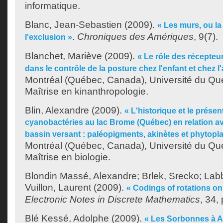
informatique.
Blanc, Jean-Sebastien
(2009).
« Les murs, ou la
.
Chroniques des Amériques
, 9(7).
l'exclusion »
Blanchet, Mariève
(2009).
« Le rôle des récepteur
dans le contrôle de la posture chez l'enfant et chez l'
Montréal (Québec, Canada), Université du Qu
Maîtrise en kinanthropologie.
Blin, Alexandre
(2009).
« L'historique et le prése
cyanobactéries au lac Brome (Québec) en relation av
bassin versant : paléopigments, akinètes et phytopl
Montréal (Québec, Canada), Université du Qu
Maîtrise en biologie.
Blondin Massé, Alexandre
;
Brlek, Srecko
;
Labb
Vuillon, Laurent
(2009).
« Codings of rotations on 
Electronic Notes in Discrete Mathematics
, 34,
Blé Kessé, Adolphe
(2009).
« Les Sorbonnes à Ab