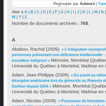
Regrouper par
Auteurs
|
Typ
Aller à
|
|
|
|
|
|
|
|
|
|
|
|
|
A
B
C
D
E
F
G
H
I
J
K
L
M
N
|
|
W
Y
Z
Nombre de documents archivés :
765
.
A
Ababou, Rachid
(2009).
« L'intégration sociopro
personnes présentant une déficience intellectuelle : s
Mémoire. Montréal (Québe
travailleur intégrant »
Université du Québec à Montréal, Maîtrise en i
Adam, Jean-Philippe
(2009).
« Du pareil au même
étrangère américaine lors du génocide au Rwanda de
Mémoire. Montréal (Québe
Darfour depuis 2004 »
Université du Québec à Montréal, Maîtrise en s
Adam, Nicolas
(2009).
« Processus de formation