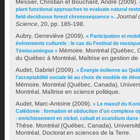
Messier, Christian
et
Bouchard, André
(2009).
plant functional approaches to evaluate natural resto
.
Journal 
field-deciduous forest chronosequence »
Science
, 20, pp. 185-198.
Aubry, Geneviève
(2009).
« Participation et mobi
évènements culturels : le cas du Festival de musique
Mémoire. Montréal (Québec, C
Témiscamingue »
du Québec à Montréal, Maîtrise en gestion de 
Audet, Gabriel
(2009).
« Énergie éolienne au Québ
l'acceptabilité sociale lié au choix de modèle de dé
Mémoire. Montréal (Québec, Canada), Univer
Montréal, Maîtrise en science politique.
Audet, Marc-Antoine
(2009).
« Le massif du Kon
Calédonie : formation et obduction d'un complexe o
: enrichissement en nickel, cobalt et scandium dans l
Thèse. Montréal (Québec, Canada), Universit
Montréal, Doctorat en sciences de la Terre.