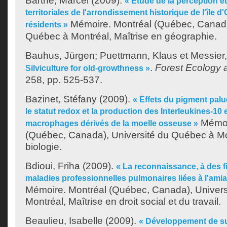
Barthe, Marcel
(2009).
« Étude de la perception et
territoriales de l'arrondissement historique de l'île d
Mémoire. Montréal (Québec, Canada
résidents »
Québec à Montréal, Maîtrise en géographie.
Bauhus, Jürgen
;
Puettmann, Klaus
et
Messier,
.
Forest Ecology
Silviculture for old-growthness »
258, pp. 525-537.
Bazinet, Stéfany
(2009).
« Effets du pigment palu
le statut redox et la production des Interleukines-10 e
Mémoi
macrophages dérivés de la moelle osseuse »
(Québec, Canada), Université du Québec à Mon
biologie.
Bdioui, Friha
(2009).
« La reconnaissance, à des f
maladies professionnelles pulmonaires liées à l'ami
Mémoire. Montréal (Québec, Canada), Univer
Montréal, Maîtrise en droit social et du travail.
Beaulieu, Isabelle
(2009).
« Développement de su