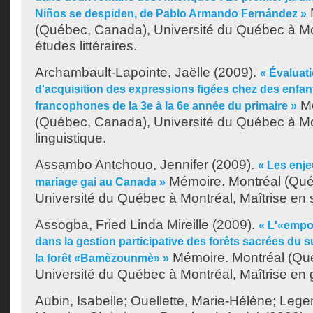
Niños se despiden, de Pablo Armando Fernández »
(Québec, Canada), Université du Québec à Mon
études littéraires.
Archambault-Lapointe, Jaëlle
(2009).
« Évaluat
d'acquisition des expressions figées chez des enfan
Mé
francophones de la 3e à la 6e année du primaire »
(Québec, Canada), Université du Québec à Mon
linguistique.
Assambo Antchouo, Jennifer
(2009).
« Les enje
Mémoire. Montréal (Qué
mariage gai au Canada »
Université du Québec à Montréal, Maîtrise en s
Assogba, Fried Linda Mireille
(2009).
« L'«emp
dans la gestion participative des forêts sacrées du s
Mémoire. Montréal (Qu
la forêt «Bamèzounmè» »
Université du Québec à Montréal, Maîtrise en
Aubin, Isabelle
;
Ouellette, Marie-Hélène
;
Legen