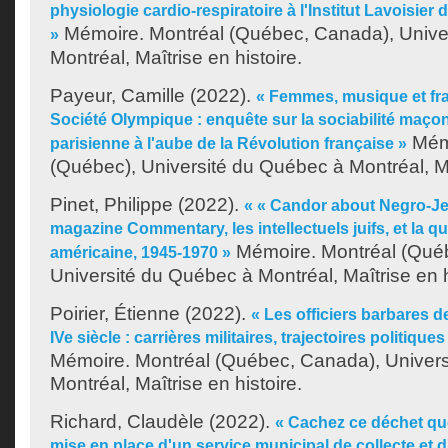
physiologie cardio-respiratoire à l'Institut Lavoisier
Mémoire. Montréal (Québec, Canada), Unive
»
Montréal, Maîtrise en histoire.
Payeur, Camille
(2022).
« Femmes, musique et fr
Société Olympique : enquête sur la sociabilité maço
Mémo
parisienne à l'aube de la Révolution française »
(Québec), Université du Québec à Montréal, Maî
Pinet, Philippe
(2022).
« « Candor about Negro-Jew
magazine Commentary, les intellectuels juifs, et la qu
Mémoire. Montréal (Qué
américaine, 1945-1970 »
Université du Québec à Montréal, Maîtrise en h
Poirier, Étienne
(2022).
« Les officiers barbares 
IVe siècle : carrières militaires, trajectoires politiques
Mémoire. Montréal (Québec, Canada), Univer
Montréal, Maîtrise en histoire.
Richard, Claudèle
(2022).
« Cachez ce déchet que 
mise en place d'un service municipal de collecte et d