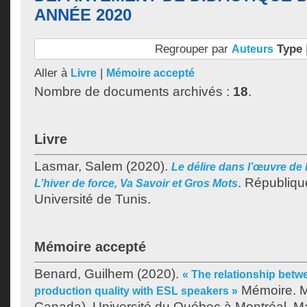
ANNÉE 2020
Regrouper par
Type
Auteurs
Aller à
|
Livre
Mémoire accepté
Nombre de documents archivés :
18
.
Livre
Lasmar, Salem
(2020).
Le délire dans l’œuvre de
.
Républiqu
L’hiver de force, Va Savoir et Gros Mots
Université de Tunis.
Mémoire accepté
Benard, Guilhem
(2020).
« The relationship betw
Mémoire. M
production quality with ESL speakers »
Canada), Université du Québec à Montréal, Ma