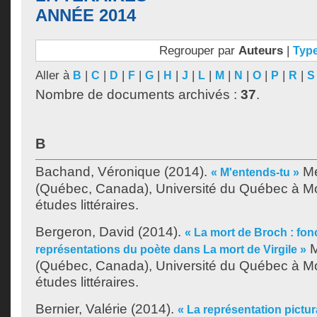
ANNÉE 2014
Regrouper par
Auteurs
|
Typ
Aller à
|
|
|
|
|
|
|
|
|
|
|
|
|
B
C
D
F
G
H
J
L
M
N
O
P
R
S
Nombre de documents archivés :
37
.
B
Bachand, Véronique
(2014).
Mé
« M'entends-tu »
(Québec, Canada), Université du Québec à Mon
études littéraires.
Bergeron, David
(2014).
« La mort de Broch : fon
M
représentations du poète dans La mort de Virgile »
(Québec, Canada), Université du Québec à Mon
études littéraires.
Bernier, Valérie
(2014).
« La représentation pictur