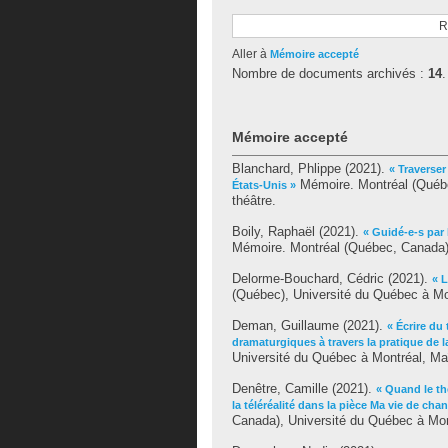
R
Aller à
Mémoire accepté
Nombre de documents archivés :
14
.
Mémoire accepté
Blanchard, Phlippe
(2021).
« Traverser
Mémoire. Montréal (Québe
États-Unis »
théâtre.
Boily, Raphaël
(2021).
« Guidé-e-s par 
Mémoire. Montréal (Québec, Canada),
Delorme-Bouchard, Cédric
(2021).
« L
(Québec), Université du Québec à Mon
Deman, Guillaume
(2021).
« Écrire du 
dramaturgiques à travers la pratique de la 
Université du Québec à Montréal, Maî
Denêtre, Camille
(2021).
« Quand le th
la téléréalité dans la pièce Ma vie de cha
Canada), Université du Québec à Mont