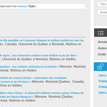
egrouper par
Type
|
Auteurs
 le 45e parallèle ou Comment déplacer le théâtre québécois vers les
Anné
c, Canada), Université du Québec à Montréal, Maîtrise en
Auteu
Unité
le signe : une recherche-création entre théâtre et jeu de rôle »
 Université du Québec à Montréal, Maîtrise en théâtre.
Mémoire. Montréal
amelles : une création scénique de la lumière »
tréal, Maîtrise en théâtre.
Libre
théâtre de science-fiction : exploration des stratégies
Polit
Mémoire. Montréal (Québec, Canada),
lecture et de l'écriture »
trise en théâtre.
Polit
Open p
éâtre crève l'écran : le dispositif théâtral comme espace critique de
Mémoire. Montréal (Québec,
ndelle de Fabrice Melquiot »
réal, Maîtrise en théâtre.