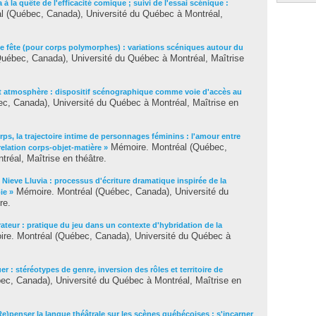
 à la quête de l'efficacité comique ; suivi de l'essai scénique :
 (Québec, Canada), Université du Québec à Montréal,
e fête (pour corps polymorphes) : variations scéniques autour du
uébec, Canada), Université du Québec à Montréal, Maîtrise
et atmosphère : dispositif scénographique comme voie d'accès au
, Canada), Université du Québec à Montréal, Maîtrise en
rps, la trajectoire intime de personnages féminins : l'amour entre
Mémoire. Montréal (Québec,
 relation corps-objet-matière »
réal, Maîtrise en théâtre.
 Nieve Lluvia : processus d'écriture dramatique inspirée de la
Mémoire. Montréal (Québec, Canada), Université du
ie »
re.
rateur : pratique du jeu dans un contexte d'hybridation de la
e. Montréal (Québec, Canada), Université du Québec à
er : stéréotypes de genre, inversion des rôles et territoire de
c, Canada), Université du Québec à Montréal, Maîtrise en
Re)penser la langue théâtrale sur les scènes québécoises : s'incarner