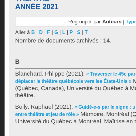
ANNÉE 2021
Regrouper par
Auteurs
|
Typ
Aller à
|
|
|
|
|
|
|
B
D
F
G
L
P
S
T
Nombre de documents archivés :
14
.
B
Blanchard, Phlippe
(2021).
« Traverser le 45e pa
M
déplacer le théâtre québécois vers les États-Unis »
(Québec, Canada), Université du Québec à Mon
théâtre.
Boily, Raphaël
(2021).
« Guidé-e-s par le signe : 
Mémoire. Montréal (
entre théâtre et jeu de rôle »
Université du Québec à Montréal, Maîtrise en t