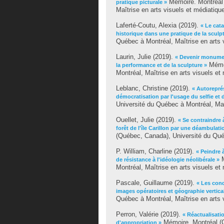
Mémoire. Montréal 
pratique picturale »
Maîtrise en arts visuels et médiatiqu
Laferté-Coutu, Alexia
(2019).
« Le cat
historique dans une pratique de la sculp
Québec à Montréal, Maîtrise en arts 
Laurin, Julie
(2019).
« Devenir monumen
Mémoi
la performance et de la sculpture »
Montréal, Maîtrise en arts visuels et
Leblanc, Christine
(2019).
« Autoreprés
démocratisation par l'usage du selfie et
Université du Québec à Montréal, Maî
Ouellet, Julie
(2019).
« Se contraindre 
forêt de l'île Carillon par une déambula
(Québec, Canada), Université du Québ
P. William, Charline
(2019).
« Peindre 
M
de résistance à l'idéologie néolibérale »
Montréal, Maîtrise en arts visuels et
Pascale, Guillaume
(2019).
« Les cond
images opératoires et géographie vertica
Québec à Montréal, Maîtrise en arts 
Perron, Valérie
(2019).
« Réactualisati
Mémoire. Montréal (Q
d'appropriation »