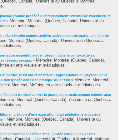
(Québec, Canada), Université du Québec à Montréal,
es.
aplasme comme procédé d'enregistrement sensible de l'architecture
Mémoire. Montréal (Québec, Canada), Université du
ture »
visuels et médiatiques.
t : la mémoire comme archive active dans une pratique in situ de
re. Montréal (Québec, Canada), Université du Québec à
 médiatiques.
entation en peinture et en dessin, dans le contexte de sa
Mémoire. Montréal (Québec, Canada),
 des réseaux sociaux »
trise en arts visuels et médiatiques.
à se perdre, ressentir et abstraire : appropriation du paysage de la
Mémoire. Montréal
tion transposée dans une pratique du dessin »
ec à Montréal, Maîtrise en arts visuels et médiatiques.
à l'ère de la normalisation : la pratique picturale conçue comme acte
émoire. Montréal (Québec, Canada), Université du Québec à
 médiatiques.
itions : création d'une exposition d'art médiatique articulant
Mémoire. Montréal (Québec, Canada), Université du
le »
visuels et médiatiques.
on de performances féministes : portée critique des gestes
uébec, Canada), Université du Québec à Montréal, Maîtrise