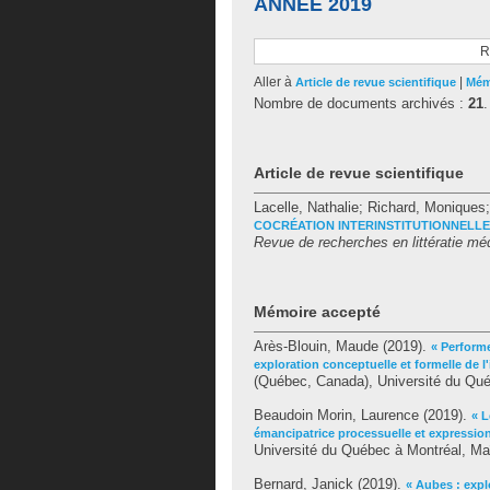
ANNÉE 2019
R
Aller à
|
Article de revue scientifique
Mém
Nombre de documents archivés :
21
.
Article de revue scientifique
Lacelle, Nathalie
;
Richard, Moniques
COCRÉATION INTERINSTITUTIONNELLE
Revue de recherches en littératie mé
Mémoire accepté
Arès-Blouin, Maude
(2019).
« Performe
exploration conceptuelle et formelle de l
(Québec, Canada), Université du Québ
Beaudoin Morin, Laurence
(2019).
« L
émancipatrice processuelle et expressi
Université du Québec à Montréal, Maî
Bernard, Janick
(2019).
« Aubes : explo