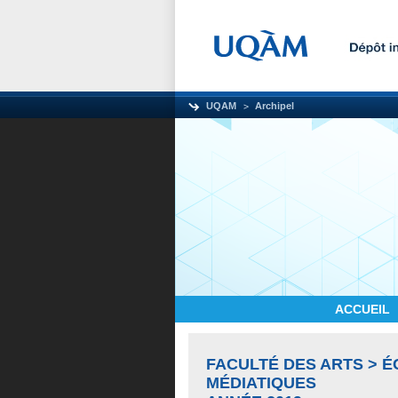
UQAM
Archipel
ACCUEIL
FACULTÉ DES ARTS > É
MÉDIATIQUES