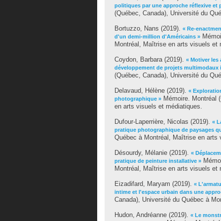
politiques par une approche réflexive et p
(Québec, Canada), Université du Québ
Bortuzzo, Nans
(2019).
« Re-enactmen
Mémoir
d'un demi-million d'Américains »
Montréal, Maîtrise en arts visuels et
Coydon, Barbara
(2019).
« Motiver les
développement de projets multimodaux ins
(Québec, Canada), Université du Québ
Delavaud, Hélène
(2019).
« Exploratio
Mémoire. Montréal (
photographique »
en arts visuels et médiatiques.
Dufour-Laperrière, Nicolas
(2019).
« L
pratique photographique de paysages q
Québec à Montréal, Maîtrise en arts 
Désourdy, Mélanie
(2019).
« Déplaceme
Mémoir
pratique de peinture installative »
Montréal, Maîtrise en arts visuels et
Eizadifard, Maryam
(2019).
« L'armatu
intime et l'espace urbain dans une approc
Canada), Université du Québec à Mont
Hudon, Andréanne
(2019).
« Le monstr