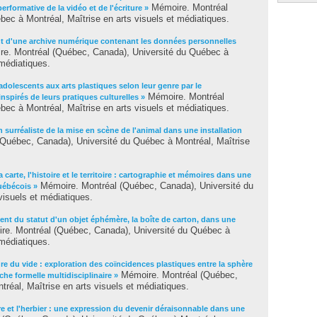
Mémoire. Montréal
erformative de la vidéo et de l'écriture »
ec à Montréal, Maîtrise en arts visuels et médiatiques.
t d'une archive numérique contenant les données personnelles
e. Montréal (Québec, Canada), Université du Québec à
 médiatiques.
 adolescents aux arts plastiques selon leur genre par le
Mémoire. Montréal
pirés de leurs pratiques culturelles »
ec à Montréal, Maîtrise en arts visuels et médiatiques.
n surréaliste de la mise en scène de l'animal dans une installation
Québec, Canada), Université du Québec à Montréal, Maîtrise
a carte, l'histoire et le territoire : cartographie et mémoires dans une
Mémoire. Montréal (Québec, Canada), Université du
uébécois »
visuels et médiatiques.
nt du statut d'un objet éphémère, la boîte de carton, dans une
e. Montréal (Québec, Canada), Université du Québec à
 médiatiques.
re du vide : exploration des coïncidences plastiques entre la sphère
Mémoire. Montréal (Québec,
he formelle multidisciplinaire »
réal, Maîtrise en arts visuels et médiatiques.
e et l'herbier : une expression du devenir déraisonnable dans une