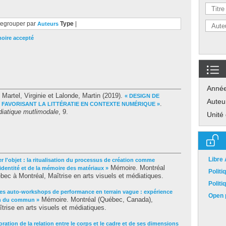
egrouper par
Type
|
Auteurs
oire accepté
Anné
;
Martel, Virginie
et
Lalonde, Martin
(2019).
« DESIGN DE
Auteu
.
 FAVORISANT LA LITTÉRATIE EN CONTEXTE NUMÉRIQUE »
diatique mutlimodale
, 9.
Unité
Libre
r l'objet : la ritualisation du processus de création comme
Mémoire. Montréal
'identité et de la mémoire des matériaux »
Polit
ec à Montréal, Maîtrise en arts visuels et médiatiques.
Polit
es auto-workshops de performance en terrain vague : expérience
Open p
Mémoire. Montréal (Québec, Canada),
on du commun »
trise en arts visuels et médiatiques.
ration de la relation entre le corps et le cadre et de ses dimensions