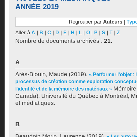
ANNÉE 2019
Regrouper par
Auteurs
|
Typ
Aller à
|
|
|
|
|
|
|
|
|
|
|
A
B
C
D
E
H
L
O
P
S
T
Z
Nombre de documents archivés :
21
.
A
Arès-Blouin, Maude
(2019).
« Performer l'objet : 
processus de création comme exploration conceptuel
Mémoire.
l'identité et de la mémoire des matériaux »
Canada), Université du Québec à Montréal, Maî
et médiatiques.
B
Beaudoin Morin, Laurence
(2019).
« Les auto-