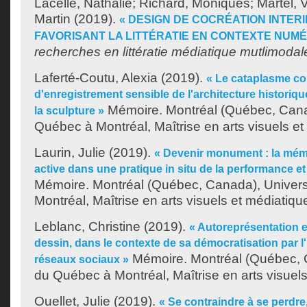
Lacelle, Nathalie
;
Richard, Moniques
;
Martel, V
Martin
(2019).
« DESIGN DE COCRÉATION INTER
FAVORISANT LA LITTÉRATIE EN CONTEXTE NUMÉ
recherches en littératie médiatique mutlimodal
Laferté-Coutu, Alexia
(2019).
« Le cataplasme c
d'enregistrement sensible de l'architecture historiq
Mémoire. Montréal (Québec, Canad
la sculpture »
Québec à Montréal, Maîtrise en arts visuels et
Laurin, Julie
(2019).
« Devenir monument : la mé
active dans une pratique in situ de la performance et
Mémoire. Montréal (Québec, Canada), Univer
Montréal, Maîtrise en arts visuels et médiatiqu
Leblanc, Christine
(2019).
« Autoreprésentation e
dessin, dans le contexte de sa démocratisation par l'
Mémoire. Montréal (Québec, C
réseaux sociaux »
du Québec à Montréal, Maîtrise en arts visuels
Ouellet, Julie
(2019).
« Se contraindre à se perdre, 