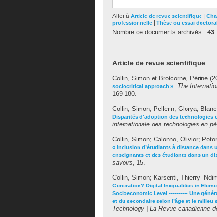
Aller à
|
Article de revue scientifique
Chap
|
professionnelle
Thèse ou essai doctora
Nombre de documents archivés :
43
.
Article de revue scientifique
Collin, Simon
et
Brotcorne, Périne
(2
.
The Internati
sociocritical approach »
169-180.
Collin, Simon
;
Pellerin, Glorya
;
Blanc
Disparités d'adoption des technologies e
internationale des technologies en pé
Collin, Simon
;
Calonne, Olivier
;
Peter
« Inclusion d’étudiants à distance dans u
enseignants et des étudiants dans un dis
savoirs
, 15.
Collin, Simon
;
Karsenti, Thierry
;
Ndim
Generation? Digital Inequalities in Ele
Socioeconomic Level ---------- Une génér
et du secondaire selon l’âge et le milie
Technology | La Revue canadienne de 