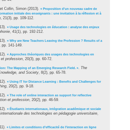
et
Collin, Simon
(2013).
« Proposition d’un nouveau cadre de
mation initiale des enseignants : une invitation à la réﬂexion et à
n
, 21(3), pp. 109-112.
13).
« Usage des technologies en éducation : analyse des enjeux
phonie
, 41(1), pp. 192-212.
13).
« Why are New Teachers Leaving the Profession ? Results of a
), pp. 141-149.
12).
« Approches théoriques des usages des technologies en
 et profession
, 20(3), pp. 60-72.
.
The
tion: The Mapping of an Emerging Research Field. »
 Knowledge, and Society
, 8(2), pp. 65-78.
12).
« Using IT for Distance Learning : Benefts and Challenges for
hing
, 20(2), pp. 9-18.
12).
« The role of online interaction as support for reflective
ion et profession
, 20(2), pp. 46-59.
12).
« Étudiants internationaux, intégration académique et sociale
internationale des technologies en pédagogie universitaire
,
11).
« Limites et conditions d’efficacité de l’interaction en ligne