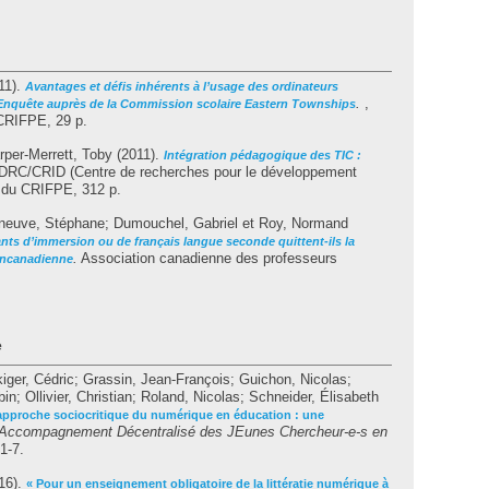
11).
Avantages et défis inhérents à l’usage des ordinateurs
.
,
: Enquête auprès de la Commission scolaire Eastern Townships
CRIFPE, 29 p.
rper-Merrett, Toby
(2011).
Intégration pédagogique des TIC :
DRC/CRID (Centre de recherches pour le développement
e du CRIFPE, 312 p.
eneuve, Stéphane
;
Dumouchel, Gabriel
et
Roy, Normand
ts d’immersion ou de français langue seconde quittent-ils la
.
Association canadienne des professeurs
ancanadienne
e
iger, Cédric
;
Grassin, Jean-François
;
Guichon, Nicolas
;
bin
;
Ollivier, Christian
;
Roland, Nicolas
;
Schneider, Élisabeth
approche sociocritique du numérique en éducation : une
 (Accompagnement Décentralisé des JEunes Chercheur-e-s en
 1-7.
16).
« Pour un enseignement obligatoire de la littératie numérique à