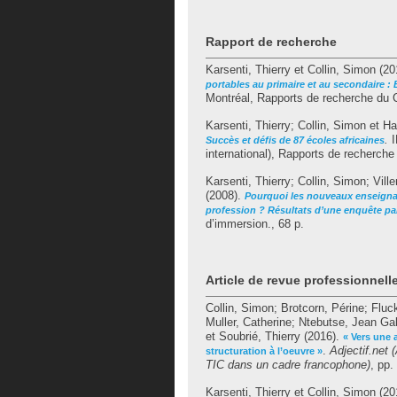
Rapport de recherche
Karsenti, Thierry
et
Collin, Simon
(20
portables au primaire et au secondaire 
Montréal, Rapports de recherche du 
Karsenti, Thierry
;
Collin, Simon
et
Ha
.
I
Succès et défis de 87 écoles africaines
international), Rapports de recherch
Karsenti, Thierry
;
Collin, Simon
;
Vill
(2008).
Pourquoi les nouveaux enseignan
profession ? Résultats d’une enquête p
d’immersion., 68 p.
Article de revue professionnell
Collin, Simon
;
Brotcorn, Périne
;
Fluck
Muller, Catherine
;
Ntebutse, Jean Ga
et
Soubrié, Thierry
(2016).
« Vers une 
.
Adjectif.net
structuration à l’oeuvre »
TIC dans un cadre francophone)
, pp.
Karsenti, Thierry
et
Collin, Simon
(20