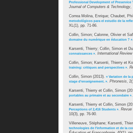
Professional Development of Preservice T
Journal of Computers & Technology
,
Correa Molina, Enrique
;
Chaubet, Phi
metodológicos para el estudio de la refl
XL(1), pp. 71-86.
Collin, Simon
;
Calonne, Olivier
et
Saf
domaine du numérique en éducation ? »
Karsenti, Thierry
;
Collin, Simon
et
Du
.
International Review
connaissances »
Collin, Simon
;
Karsenti, Thierry
et
Ko
.
R
training: critiques and perspectives »
Collin, Simon
(2013).
« Variation de la
.
Phronesis
, 2
stage d’enseignement. »
Karsenti, Thierry
et
Collin, Simon
(20
portables au primaire et au secondaire »
Karsenti, Thierry
et
Collin, Simon
(20
.
Revue 
Perceptions of 2,416 Students »
10(3), pp. 76-90.
Villeneuve, Stéphane
;
Karsenti, Thier
technologies de l’information et de la 
Éducation et Francophonie
, 40(1), pp