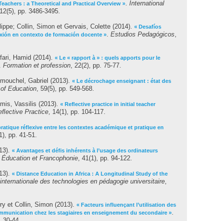
.
International
eachers : a Theoretical and Practical Overview »
 12(5), pp. 3486-3495.
lippe
;
Collin, Simon
et
Gervais, Colette
(2014).
« Desafíos
.
Estudios Pedagógicos
,
exión en contexto de formación docente »
fari, Hamid
(2014).
« Le « rapport à » : quels apports pour le
.
Formation et profession
, 22(2), pp. 75-77.
mouchel, Gabriel
(2013).
« Le décrochage enseignant : état des
 of Education
, 59(5), pp. 549-568.
mis, Vassilis
(2013).
« Reﬂective practice in initial teacher
eﬂective Practice
, 14(1), pp. 104-117.
 pratique réflexive entre les contextes académique et pratique en
(1), pp. 41-51.
13).
« Avantages et défis inhérents à l’usage des ordinateurs
.
Éducation et Francophonie
, 41(1), pp. 94-122.
13).
« Distance Education in Africa : A Longitudinal Study of the
internationale des technologies en pédagogie universitaire
,
ry
et
Collin, Simon
(2013).
« Facteurs influençant l’utilisation des
.
communication chez les stagiaires en enseignement du secondaire »
. 30-44.