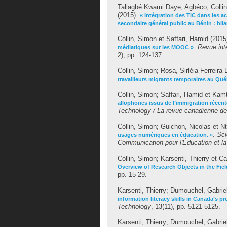
Tallagbé Kwami Daye, Agbéco
;
Colli
(2015).
« Intégration des TIC dans les 
secondaire général public au Bénin : bilan
Collin, Simon
et
Saffari, Hamid
(2015
.
Revue int
médiatiques sur les MOOC »
2), pp. 124-137.
Collin, Simon
;
Rosa, Sirléia Ferreira 
travailleurs migrants temporaires au Qu
Collin, Simon
;
Saffari, Hamid
et
Kamt
allophones issus de l’immigration récent
Technology / La revue canadienne de 
Collin, Simon
;
Guichon, Nicolas
et
Nt
.
Sci
usages numériques en éducation. »
Communication pour l'Éducation et l
Collin, Simon
;
Karsenti, Thierry
et
Ca
Overview of Research Objects in the Fiel
pp. 15-29.
Karsenti, Thierry
;
Dumouchel, Gabrie
information literacy skills in Canada’s pr
Technology
, 13(11), pp. 5121-5125.
Karsenti, Thierry
;
Dumouchel, Gabrie