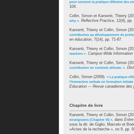
pour soutenir la pratique réflexive des e
104.
Collin, Simon
et
Karsenti, Thierry
(20
.
Reflective Practice
, 12(4), pp.
why »
Karsenti, Thierry
et
Collin, Simon
(20
contribution au développement de profes
en éducation
, 7(14), pp. 71-87.
Karsenti, Thierry
et
Collin, Simon
(20
.
Campus-Wide Information
teachers »
Karsenti, Thierry
et
Collin, Simon
(20
.
Dis
contribution en contexte africain. »
Collin, Simon
(2009).
« La pratique réfl
l’interaction verbale en formation initial
Education --- Revue canadienne des 
Chapitre de livre
Karsenti, Thierry
et
Collin, Simon
(20
, dans
Entre
enseignants [Chapitre VI] »
sous la dir. de
Giglio, Marcelo
et
Boé
«Actes de la recherche », no 9, pp. 9