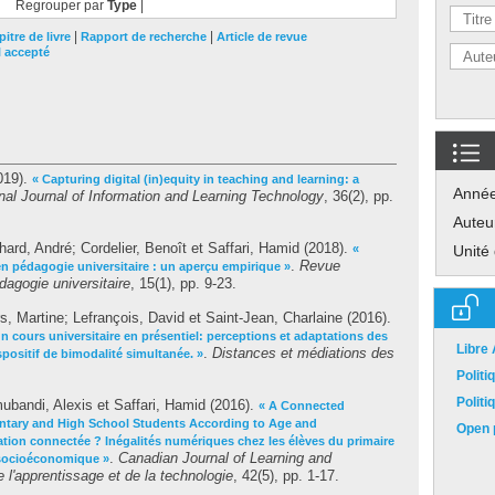
Regrouper par
Type
|
|
|
itre de livre
Rapport de recherche
Article de revue
l accepté
019).
« Capturing digital (in)equity in teaching and learning: a
Anné
onal Journal of Information and Learning Technology
, 36(2), pp.
Auteu
hard, André
;
Cordelier, Benoît
et
Saffari, Hamid
(2018).
«
Unité
.
Revue
n pédagogie universitaire : un aperçu empirique »
dagogie universitaire
, 15(1), pp. 9-23.
s, Martine
;
Lefrançois, David
et
Saint-Jean, Charlaine
(2016).
n cours universitaire en présentiel: perceptions et adaptations des
Libre
.
Distances et médiations des
positif de bimodalité simultanée. »
Polit
Polit
ubandi, Alexis
et
Saffari, Hamid
(2016).
« A Connected
mentary and High School Students According to Age and
Open p
ation connectée ? Inégalités numériques chez les élèves du primaire
.
Canadian Journal of Learning and
u socioéconomique »
l'apprentissage et de la technologie
, 42(5), pp. 1-17.