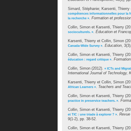
Simard, Stéphanie
;
Karsenti, Thierry
compétences informationnelles pour la for
.
Formation et professio
la recherche »
Collin, Simon
et
Karsenti, Thierry
(20
.
Éducation et Franco
socioculturels. »
Karsenti, Thierry
et
Collin, Simon
(20
.
Education
, 3(3
Canada-Wide Survey »
Collin, Simon
et
Karsenti, Thierry
(20
.
Formation
éducation : regard critique »
Collin, Simon
(2012).
« ICTs and Migra
International Journal of Technology,
Karsenti, Thierry
et
Collin, Simon
(20
.
Teachers and Teac
African Learners »
Collin, Simon
et
Karsenti, Thierry
(20
.
Format
practice in preservice teachers. »
Collin, Simon
et
Karsenti, Thierry
(20
.
Revue 
et TIC : une triade à explorer ? »
9(1-2), pp. 38-52.
Collin, Simon
et
Karsenti, Thierry
(20