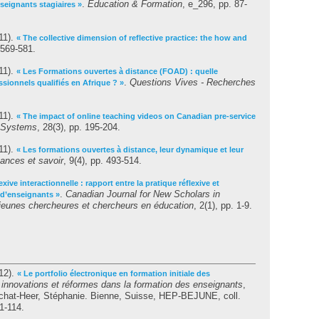
.
Education & Formation
, e_296, pp. 87-
nseignants stagiaires »
11).
« The collective dimension of reflective practice: the how and
 569-581.
11).
« Les Formations ouvertes à distance (FOAD) : quelle
.
Questions Vives - Recherches
sionnels qualifiés en Afrique ? »
11).
« The impact of online teaching videos on Canadian pre-service
 Systems
, 28(3), pp. 195-204.
11).
« Les formations ouvertes à distance, leur dynamique et leur
tances et savoir
, 9(4), pp. 493-514.
exive interactionnelle : rapport entre la pratique réflexive et
.
Canadian Journal for New Scholars in
e d’enseignants »
jeunes chercheures et chercheurs en éducation
, 2(1), pp. 1-9.
12).
« Le portfolio électronique en formation initiale des
 innovations et réformes dans la formation des enseignants
,
chat-Heer, Stéphanie
. Bienne, Suisse, HEP-BEJUNE, coll.
1-114.