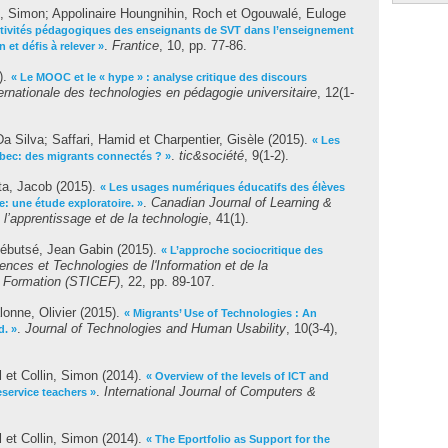
n, Simon
;
Appolinaire Houngnihin, Roch
et
Ogouwalé, Euloge
activités pédagogiques des enseignants de SVT dans l’enseignement
.
Frantice
, 10, pp. 77-86.
 et défis à relever »
).
« Le MOOC et le « hype » : analyse critique des discours
ernationale des technologies en pédagogie universitaire
, 12(1-
Da Silva
;
Saffari, Hamid
et
Charpentier, Gisèle
(2015).
« Les
.
tic&société
, 9(1-2).
ébec: des migrants connectés ? »
a, Jacob
(2015).
« Les usages numériques éducatifs des élèves
.
Canadian Journal of Learning &
e: une étude exploratoire. »
l’apprentissage et de la technologie
, 41(1).
ébutsé, Jean Gabin
(2015).
« L’approche sociocritique des
ences et Technologies de l'Information et de la
a Formation (STICEF)
, 22, pp. 89-107.
lonne, Olivier
(2015).
« Migrants’ Use of Technologies : An
.
Journal of Technologies and Human Usability
, 10(3-4),
d. »
l
et
Collin, Simon
(2014).
« Overview of the levels of ICT and
.
International Journal of Computers &
eservice teachers »
l
et
Collin, Simon
(2014).
« The Eportfolio as Support for the