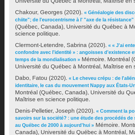
Université du Québec à Montréal, Maîtrise en s
Chakour, Georges
(2020).
« Généalogie des disc
chiite"; de l'eurocentrisme à l' "axe de la résistance"
(Québec, Canada), Université du Québec à Mon
science politique.
Clermont-Letendre, Sabrina
(2020).
« « J'ai ent
confondre avec l'identité » : angoisses d'existence et 
Mémoire. Montréal (
temps de la mondialisation »
Université du Québec à Montréal, Maîtrise en s
Dabo, Fatou
(2020).
« Le cheveu crépu : de l'alié
identitaire, le cas du mouvement Nappy aux États-Un
Montréal (Québec, Canada), Université du Qu
Maîtrise en science politique.
Denis-Pelletier, Joseph
(2020).
« Comment la pol
savoirs sur la société? : une étude des procédés de 
Mémoire. Montr
au Québec de 2000 à aujourd'hui »
Canada), Université du Québec à Montréal, Ma