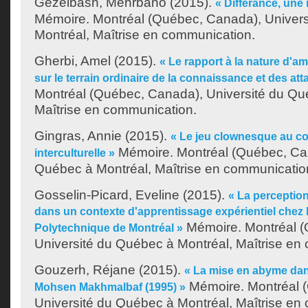
Gezelbash, Mehrbano
(2015).
« Différance, une i
Mémoire. Montréal (Québec, Canada), Univer
Montréal, Maîtrise en communication.
Gherbi, Amel
(2015).
« Le rapport à la nature d'am
sur le terrain ordinaire de la connaissance et des at
Montréal (Québec, Canada), Université du Qu
Maîtrise en communication.
Gingras, Annie
(2015).
« Le jeu clownesque au co
Mémoire. Montréal (Québec, Can
interculturelle »
Québec à Montréal, Maîtrise en communicatio
Gosselin-Picard, Eveline
(2015).
« La perception
dans un contexte d'apprentissage expérientiel chez l
Mémoire. Montréal (
Polytechnique de Montréal »
Université du Québec à Montréal, Maîtrise en
Gouzerh, Réjane
(2015).
« La mise en abyme da
Mémoire. Montréal 
Mohsen Makhmalbaf (1995) »
Université du Québec à Montréal, Maîtrise en