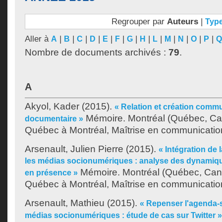
Regrouper par
Auteurs
|
Typ
Aller à
|
|
|
|
|
|
|
|
|
|
|
|
|
A
B
C
D
E
F
G
H
L
M
N
O
P
Q
Nombre de documents archivés :
79
.
A
Akyol, Kader
(2015).
« Relation et création com
Mémoire. Montréal (Québec, Can
documentaire »
Québec à Montréal, Maîtrise en communicatio
Arsenault, Julien Pierre
(2015).
« Intégration de 
les médias socionumériques : analyse des dynamiq
Mémoire. Montréal (Québec, Cana
en présence »
Québec à Montréal, Maîtrise en communicatio
Arsenault, Mathieu
(2015).
« Repenser l'agenda-se
médias socionumériques : étude de cas sur Twitter »