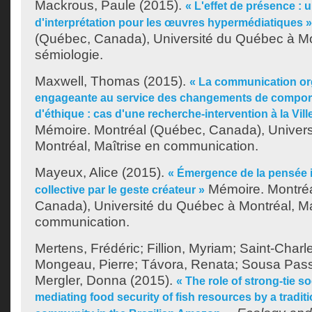
Mackrous, Paule
(2015).
« L'effet de présence :
d'interprétation pour les œuvres hypermédiatiques »
(Québec, Canada), Université du Québec à Mo
sémiologie.
Maxwell, Thomas
(2015).
« La communication or
engageante au service des changements de compor
d'éthique : cas d'une recherche-intervention à la Vill
Mémoire. Montréal (Québec, Canada), Univer
Montréal, Maîtrise en communication.
Mayeux, Alice
(2015).
« Émergence de la pensée in
Mémoire. Montréa
collective par le geste créateur »
Canada), Université du Québec à Montréal, Ma
communication.
Mertens, Frédéric
;
Fillion, Myriam
;
Saint-Charl
Mongeau, Pierre
;
Távora, Renata
;
Sousa Pass
Mergler, Donna
(2015).
« The role of strong-tie s
mediating food security of fish resources by a traditi