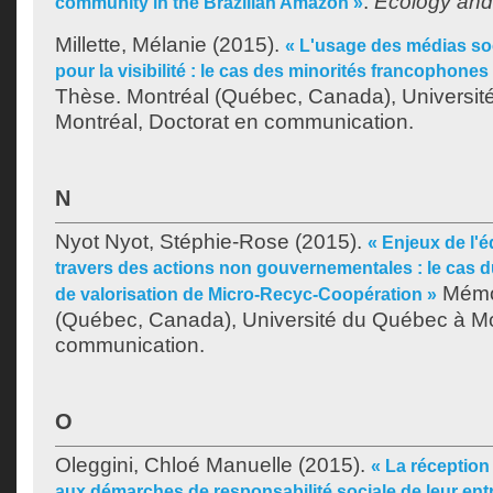
.
Ecology and
community in the Brazilian Amazon »
Millette, Mélanie
(2015).
« L'usage des médias soc
pour la visibilité : le cas des minorités francophone
Thèse. Montréal (Québec, Canada), Universit
Montréal, Doctorat en communication.
N
Nyot Nyot, Stéphie-Rose
(2015).
« Enjeux de l'
travers des actions non gouvernementales : le cas d
Mémoi
de valorisation de Micro-Recyc-Coopération »
(Québec, Canada), Université du Québec à Mon
communication.
O
Oleggini, Chloé Manuelle
(2015).
« La réceptio
aux démarches de responsabilité sociale de leur entr