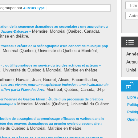
egrouper par
|
Auteurs
Type
iation de la séquence dramatique au secondaire : une approche du
Mémoire. Montréal (Québec, Canada),
e Jaques-Dalcroze »
trise en théâtre.
Processus créatif de la scénographie d'un concert de musique pop
 Montréal (Québec), Université du Québec à Montréal,
Anné
Auteu
» : outil hypnotique au service du jeu des actrices et acteurs »
Unité
 Université du Québec à Montréal, Maîtrise en théâtre.
uillaume
;
Horvais, Jean
;
Bourret, Alexis
;
Papamiltiadou,
.
Les arts vivants pour une expérience inclusive : une évaluation de
.
Montréal, Québec, Canada, 34 p.
offert par la Place des Arts
Libre
rer l'oeuvre de Gaston Miron : étude d'un processus de création
Mémoire. Montréal (Québec), Université du Québec
amatique »
Polit
Polit
ibution de stratégies d'apprentissage efficaces et variées dans le
Open p
ter des oeuvres dramatiques au premier cycle du secondaire »
té du Québec à Montréal, Maîtrise en théâtre.