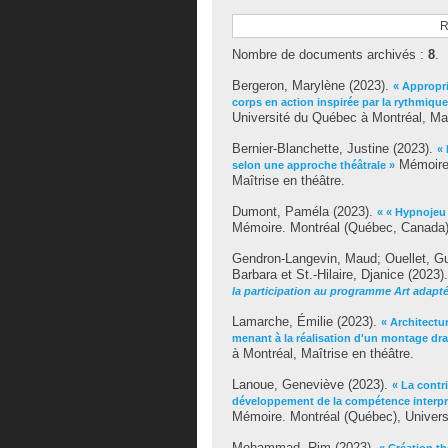
R
Nombre de documents archivés :
8
.
Bergeron, Marylène
(2023).
« Appropr
corps en action inspirée par la rythmiqu
Université du Québec à Montréal, Maî
Bernier-Blanchette, Justine
(2023).
« 
Mémoire.
selon une approche théâtrale »
Maîtrise en théâtre.
Dumont, Paméla
(2023).
« « Hypnojeu 
Mémoire. Montréal (Québec, Canada),
Gendron-Langevin, Maud
;
Ouellet, G
Barbara
et
St.-Hilaire, Djanice
(2023)
la participation au programme Art adapté 
Lamarche, Émilie
(2023).
« Architectu
menant à la réalisation d'un montage dr
à Montréal, Maîtrise en théâtre.
Lanoue, Geneviève
(2023).
« La contr
développement de la compétence interpré
Mémoire. Montréal (Québec), Universi
Mohammad, Rim
(2023).