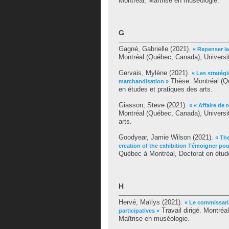
Montréal, Maîtrise en muséologie.
G
Gagné, Gabrielle
(2021).
« Repenser la
Montréal (Québec, Canada), Universi
Gervais, Mylène
(2021).
« Les stratég
Thèse. Montréal (Qu
marchandisation »
en études et pratiques des arts.
Giasson, Steve
(2021).
« « Affaire de 
Montréal (Québec, Canada), Universi
arts.
Goodyear, Jamie Wilson
(2021).
« The
creation of the exhibition Témoigner pou
Québec à Montréal, Doctorat en étude
H
Hervé, Maïlys
(2021).
« Le commissaria
Travail dirigé. Montré
participatives »
Maîtrise en muséologie.