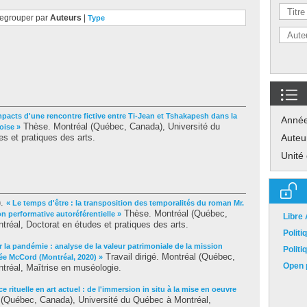
egrouper par
Auteurs
|
Type
mpacts d'une rencontre fictive entre Ti-Jean et Tshakapesh dans la
Anné
Thèse. Montréal (Québec, Canada), Université du
oise »
s et pratiques des arts.
Auteu
Unité
).
« Le temps d'être : la transposition des temporalités du roman Mr.
Thèse. Montréal (Québec,
n performative autoréférentielle »
Libre
réal, Doctorat en études et pratiques des arts.
Polit
la pandémie : analyse de la valeur patrimoniale de la mission
Polit
Travail dirigé. Montréal (Québec,
e McCord (Montréal, 2020) »
Open p
tréal, Maîtrise en muséologie.
 rituelle en art actuel : de l'immersion in situ à la mise en oeuvre
(Québec, Canada), Université du Québec à Montréal,