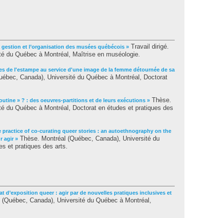
Travail dirigé.
 gestion et l’organisation des musées québécois »
té du Québec à Montréal, Maîtrise en muséologie.
ies de l'estampe au service d'une image de la femme détournée de sa
ébec, Canada), Université du Québec à Montréal, Doctorat
Thèse.
routine » ? : des oeuvres-partitions et de leurs exécutions »
té du Québec à Montréal, Doctorat en études et pratiques des
 practice of co-curating queer stories : an autoethnography on the
Thèse. Montréal (Québec, Canada), Université du
r agir »
s et pratiques des arts.
t d’exposition queer : agir par de nouvelles pratiques inclusives et
al (Québec, Canada), Université du Québec à Montréal,