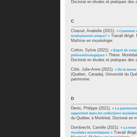
Doctorat en études et pratiques des a
C
Chassé, Anabelle
(2021).
« Comment co
Travail dirigé
institutionnel unique? »
Maîtrise en muséologie.
Cotton, Sylvie
(2021).
« Esprit de corp
Thèse. Montréal
phénoménologiques »
Doctorat en études et pratiques des a
Côté, Julie-Anne
(2021).
« De la danse
(Québec, Canada), Université du Qué
patrimoine.
D
Denis, Philippe
(2021).
« La patrimonial
rapportent dans les collections muséales
du Québec à Montréal, Doctorat en m
Dombrecht, Camille
(2021).
« La mise 
Travail dirig
muséales montréalaises »