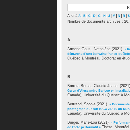
R
Aller à
|
|
|
|
|
|
|
|
|
|
A
B
C
D
G
H
J
M
N
R
S
Nombre de documents archivés :
20
.
A
Armand-Gouzi, Nathalène
(2021).
« I
démarche d'une écrivaine franco-québéc
Québec à Montréal, Doctorat en étude
B
Barrera Bernal, Claudia Jeanet
(2021
Gwyn d'Alessandro Baricco en installatio
Canada), Université du Québec à Mont
Bertrand, Sophie
(2021).
« Documenter 
photographique sur la COVID-19 du Musé
Canada), Université du Québec à Mon
Burger, Marie-Lou
(2021).
« Performance
Thèse. Montréal 
de l'acte performatif »