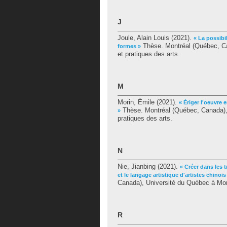
J
Joule, Alain Louis
(2021).
« La possibi
Thèse. Montréal (Québec, Ca
formes »
et pratiques des arts.
M
Morin, Émile
(2021).
« Ériger l'oeuvre
Thèse. Montréal (Québec, Canada), 
»
pratiques des arts.
N
Nie, Jianbing
(2021).
« Créer dans les t
et le langage artistique d'artistes chinois
Canada), Université du Québec à Mont
R